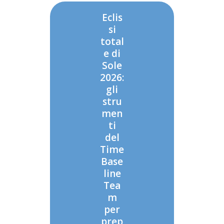
Eclis
si
total
e di
Sole
2026:
gli
stru
men
ti
del
Time
Base
line
Tea
m
per
prep