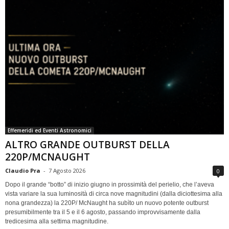
Effemeridi ed Eventi Astronomici
ALTRO GRANDE OUTBURST DELLA
220P/MCNAUGHT
Claudio Pra
-
7 Agosto 2026
0
Dopo il grande “botto” di inizio giugno in prossimità del perielio, che l’aveva
vista variare la sua luminosità di circa nove magnitudini (dalla diciottesima alla
nona grandezza) la 220P/ McNaught ha subìto un nuovo potente outburst
presumibilmente tra il 5 e il 6 agosto, passando improvvisamente dalla
tredicesima alla settima magnitudine.