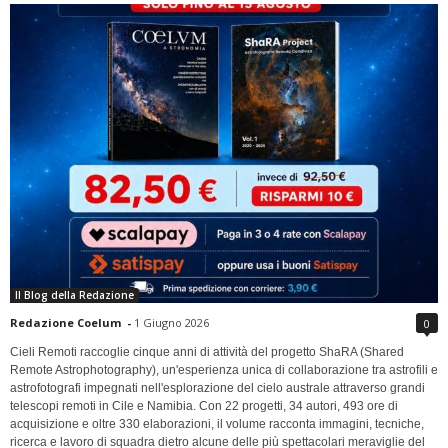
Il Blog della Redazione
Redazione Coelum
-
1 Giugno 2026
0
Cieli Remoti raccoglie cinque anni di attività del progetto ShaRA (Shared
Remote Astrophotography), un'esperienza unica di collaborazione tra astrofili e
astrofotografi impegnati nell'esplorazione del cielo australe attraverso grandi
telescopi remoti in Cile e Namibia. Con 22 progetti, 34 autori, 493 ore di
acquisizione e oltre 330 elaborazioni, il volume racconta immagini, tecniche,
ricerca e lavoro di squadra dietro alcune delle più spettacolari meraviglie del