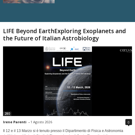
Carica altri
LIFE Beyond EarthExploring Exoplanets and
the Future of Italian Astrobiology
280
Irene Parenti
-
1 Agosto 2026
0
Il 12 e il 13 Marzo si è tenuto presso il Dipartimento di Fisica e Astronomia