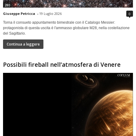
280
Giuseppe Petricca
-
19 Luglio 2026
0
Torna il consueto appuntamento bimestrale con il Catalogo Messier:
protagonista di questa uscita è l'ammasso globulare M28, nella costellazione
del Sagittario.
Continua a leggere
Possibili fireball nell’atmosfera di Venere