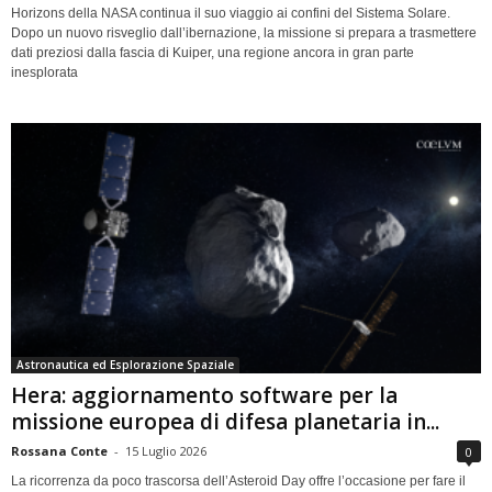
Horizons della NASA continua il suo viaggio ai confini del Sistema Solare.
Dopo un nuovo risveglio dall’ibernazione, la missione si prepara a trasmettere
dati preziosi dalla fascia di Kuiper, una regione ancora in gran parte
inesplorata
Astronautica ed Esplorazione Spaziale
Hera: aggiornamento software per la
missione europea di difesa planetaria in...
Rossana Conte
-
15 Luglio 2026
0
La ricorrenza da poco trascorsa dell’Asteroid Day offre l’occasione per fare il