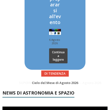
arar
si
all’ev
ento
6 Agosto
2026
Continua
a
leggere
DI TENDENZA
SUPERNOVAE aggiornamenti del mese – Agosto 2026
Le Comete del mese di Agosto: LA 10P/TEMPEL AL PERIELIO
NEWS DI ASTRONOMIA E SPAZIO