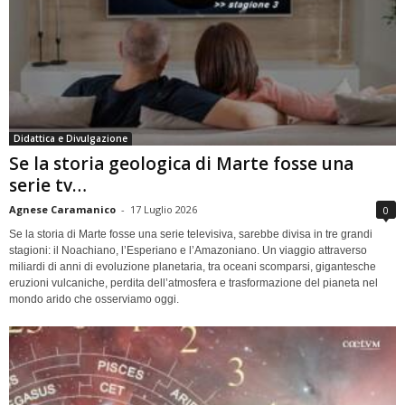
Didattica e Divulgazione
Se la storia geologica di Marte fosse una
serie tv…
Agnese Caramanico
-
17 Luglio 2026
0
Se la storia di Marte fosse una serie televisiva, sarebbe divisa in tre grandi
stagioni: il Noachiano, l’Esperiano e l’Amazoniano. Un viaggio attraverso
miliardi di anni di evoluzione planetaria, tra oceani scomparsi, gigantesche
eruzioni vulcaniche, perdita dell’atmosfera e trasformazione del pianeta nel
mondo arido che osserviamo oggi.