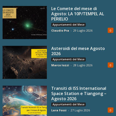
Le Comete del mese di
Agosto: LA 10P/TEMPEL AL
PERIELIO
Appuntamenti del Mese
Claudio Pra
-
29 Luglio 2026
0
Asteroidi del mese Agosto
2026
Appuntamenti del Mese
Marco Iozzi
-
28 Luglio 2026
0
Transiti di ISS International
Space Station e Tiangong –
Agosto 2026
Appuntamenti del Mese
Lara Fossi
-
27 Luglio 2026
0