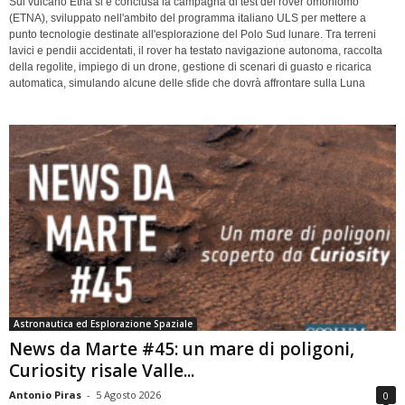
Sul vulcano Etna si è conclusa la campagna di test del rover omoniomo
(ETNA), sviluppato nell'ambito del programma italiano ULS per mettere a
punto tecnologie destinate all'esplorazione del Polo Sud lunare. Tra terreni
lavici e pendii accidentati, il rover ha testato navigazione autonoma, raccolta
della regolite, impiego di un drone, gestione di scenari di guasto e ricarica
automatica, simulando alcune delle sfide che dovrà affrontare sulla Luna
Astronautica ed Esplorazione Spaziale
News da Marte #45: un mare di poligoni,
Curiosity risale Valle...
Antonio Piras
-
5 Agosto 2026
0