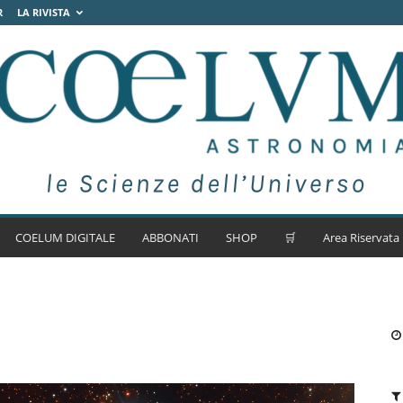
R
LA RIVISTA
COELUM DIGITALE
ABBONATI
SHOP
🛒
Area Riservata