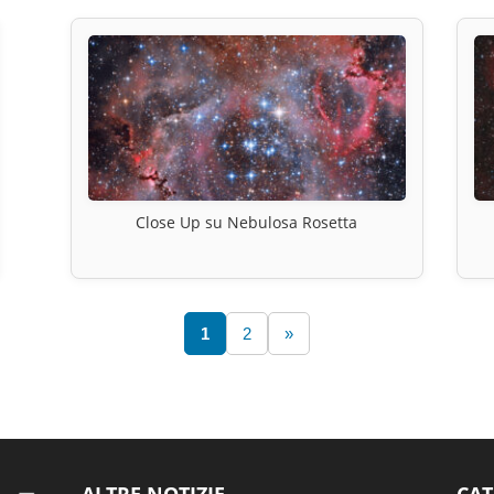
Close Up su Nebulosa Rosetta
1
2
»
ALTRE NOTIZIE
CAT