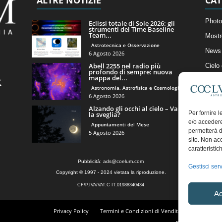
Photo
Eclissi totale di Sole 2026: gli
strumenti del Time Baseline
Team...
Mostr
Astrotecnica e Osservazione
News 
6 Agosto 2026
Abell 2255 nel radio più
Cielo
profondo di sempre: nuova
mappa del...
Astro
Astronomia, Astrofisica e Cosmologia
Artico
6 Agosto 2026
Alzando gli occhi al cielo – Vale
Il Bl
Per fornire 
la sveglia?
e/o accedere
Appuntamenti del Mese
permetterà d
5 Agosto 2026
sito. Non ac
caratteristic
Pubblicità:
ads@coelum.com
Gestisci serv
Copyright © 1997 - 2024 vietata la riproduzione.
CF/P.IVA/VAT.C IT.01988340434
Ac
Privacy Policy
Termini e Condizioni di Vendita
Diritto di r