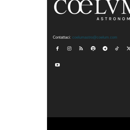
Contattaci:
coelumastro@coelum.com