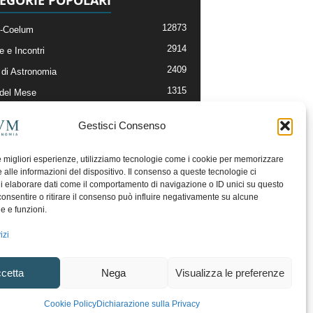
12873
-Coelum
2914
e e Incontri
2409
di Astronomia
1315
 del Mese
365
nomia, Astrofisica e Cosmologia
Gestisci Consenso
268
li e Risorse On-Line
192
og della Redazione
le migliori esperienze, utilizziamo tecnologie come i cookie per memorizzare
 alle informazioni del dispositivo. Il consenso a queste tecnologie ci
i elaborare dati come il comportamento di navigazione o ID unici su questo
consentire o ritirare il consenso può influire negativamente su alcune
he e funzioni.
izi
cetta
Nega
Visualizza le preferenze
ecesso
Regolamento uso sezione PhotoCoelum
Cookie Policy
Dichiarazione sulla Privacy