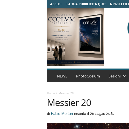
ACCEDI
LA TUA PUBBLICITÀ QUI?
NEWSLETTE
C
o
NEWS
PhotoCoelum
Sezioni
e
l
u
Home
>
Messier 20
Messier 20
m
A
s
di
Fabio Mortari
inserita il
25 Luglio 2019
t
r
o