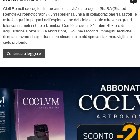
Cieli Remoti raccoglie cinque anni di attività del progetto ShaRA (Shared
Remote Astrophotography), un'esperienza unica di collaborazione tra astrofili e
astrofotografi impegnati nell'esplorazione del cielo australe attraverso grandi
telescopi remoti in Cile e Namibia. Con 22 progetti, 34 autori, 493 ore di
acquisizione e oltre 330 elaborazioni, il volume racconta immagini, tecniche,
ricerca e lavoro di squadra dietro alcune delle più spettacolari meraviglie del
cielo profondo.
Continua a leggere