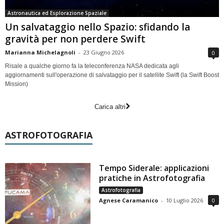
Astronautica ed Esplorazione Spaziale
Un salvataggio nello Spazio: sfidando la
gravità per non perdere Swift
Marianna Michelagnoli
-
23 Giugno 2026
0
Risale a qualche giorno fa la teleconferenza NASA dedicata agli
aggiornamenti sull'operazione di salvataggio per il satellite Swift (la Swift Boost
Mission)
Carica altri
ASTROFOTOGRAFIA
Tempo Siderale: applicazioni
pratiche in Astrofotografia
Astrofotografia
Agnese Caramanico
-
10 Luglio 2026
0