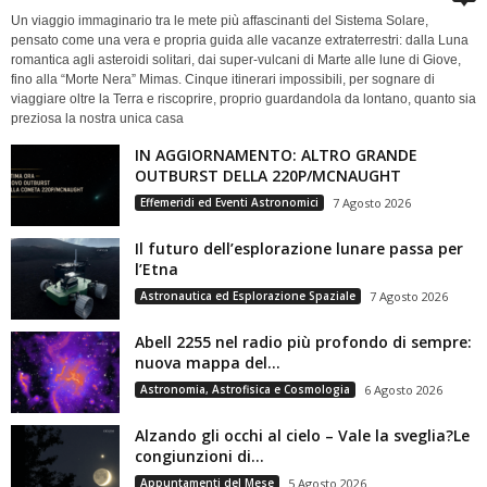
Un viaggio immaginario tra le mete più affascinanti del Sistema Solare,
pensato come una vera e propria guida alle vacanze extraterrestri: dalla Luna
romantica agli asteroidi solitari, dai super-vulcani di Marte alle lune di Giove,
fino alla “Morte Nera” Mimas. Cinque itinerari impossibili, per sognare di
viaggiare oltre la Terra e riscoprire, proprio guardandola da lontano, quanto sia
preziosa la nostra unica casa
IN AGGIORNAMENTO: ALTRO GRANDE
OUTBURST DELLA 220P/MCNAUGHT
Effemeridi ed Eventi Astronomici
7 Agosto 2026
Il futuro dell’esplorazione lunare passa per
l’Etna
Astronautica ed Esplorazione Spaziale
7 Agosto 2026
Abell 2255 nel radio più profondo di sempre:
nuova mappa del...
Astronomia, Astrofisica e Cosmologia
6 Agosto 2026
Alzando gli occhi al cielo – Vale la sveglia?Le
congiunzioni di...
Appuntamenti del Mese
5 Agosto 2026