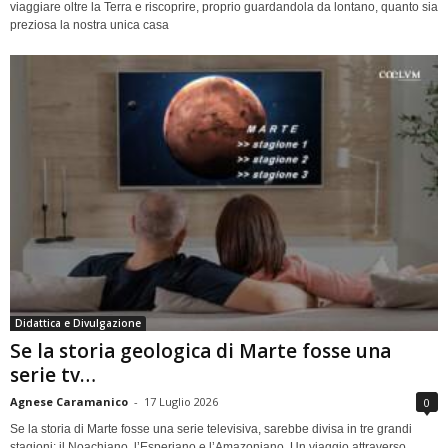
viaggiare oltre la Terra e riscoprire, proprio guardandola da lontano, quanto sia
preziosa la nostra unica casa
Didattica e Divulgazione
Se la storia geologica di Marte fosse una
serie tv…
Agnese Caramanico
-
17 Luglio 2026
0
Se la storia di Marte fosse una serie televisiva, sarebbe divisa in tre grandi
stagioni: il Noachiano, l’Esperiano e l’Amazoniano. Un viaggio attraverso