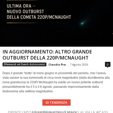
IN AGGIORNAMENTO: ALTRO GRANDE
OUTBURST DELLA 220P/MCNAUGHT
Claudio Pra
-
7 Agosto 2026
0
Effemeridi ed Eventi Astronomici
Dopo il grande “botto” di inizio giugno in prossimità del perielio, che l’aveva
vista variare la sua luminosità di circa nove magnitudini (dalla diciottesima alla
nona grandezza) la 220P/ McNaught ha subìto un nuovo potente outburst
presumibilmente tra il 5 e il 6 agosto, passando improvvisamente dalla
tredicesima alla settima magnitudine.
DI TENDENZA
Cielo del Mese di Agosto 2026
FIRENZE CAPITALE MONDIALE DELLO SPAZIO: AL VIA LA 46ª ASSEMBLEA SCIENTIFICA DEL COSPAR