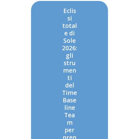
Eclis
si
total
e di
Sole
2026:
gli
stru
men
ti
del
Time
Base
line
Tea
m
per
prep