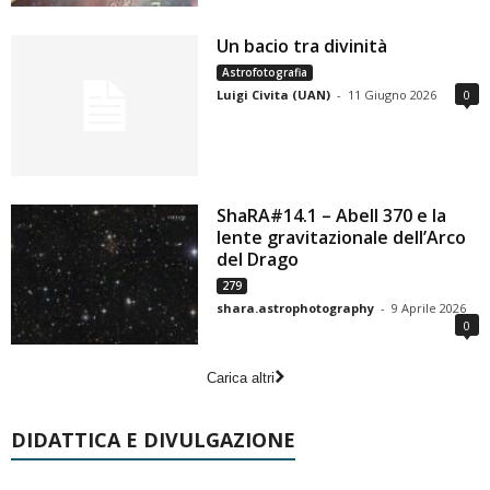
Un bacio tra divinità
Astrofotografia
Luigi Civita (UAN)
-
11 Giugno 2026
0
ShaRA#14.1 – Abell 370 e la
lente gravitazionale dell’Arco
del Drago
279
shara.astrophotography
-
9 Aprile 2026
0
Carica altri
DIDATTICA E DIVULGAZIONE