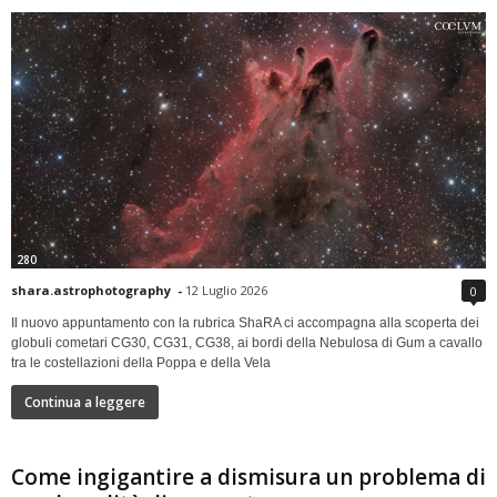
280
shara.astrophotography
-
12 Luglio 2026
0
Il nuovo appuntamento con la rubrica ShaRA ci accompagna alla scoperta dei
globuli cometari CG30, CG31, CG38, ai bordi della Nebulosa di Gum a cavallo
tra le costellazioni della Poppa e della Vela
Continua a leggere
Come ingigantire a dismisura un problema di