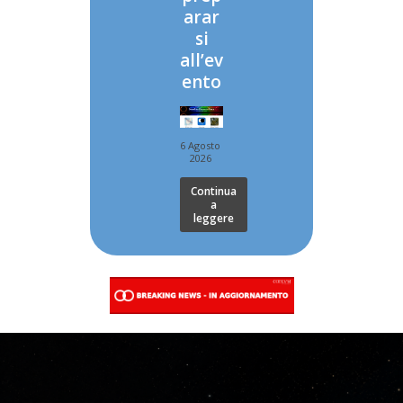
arar
si
all’ev
ento
6 Agosto
2026
Continua
a
leggere