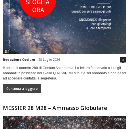
281
Redazione Coelum
-
28 Luglio 2026
0
è online il numero 280 di Coelum Astronomia. La lettura è riservata a tutti gli
abbonati in possesso del livello QUASAR sul sito. Se sei abbonato e non riesci
ad accedere contatta la segreteria.
Continua a leggere
MESSIER 28 M28 – Ammasso Globulare