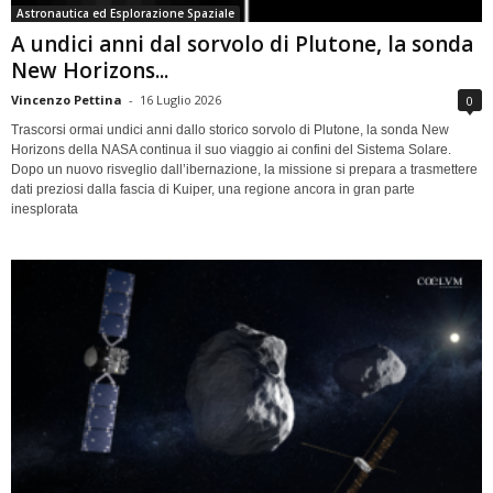
Astronautica ed Esplorazione Spaziale
A undici anni dal sorvolo di Plutone, la sonda
New Horizons...
Vincenzo Pettina
-
16 Luglio 2026
0
Trascorsi ormai undici anni dallo storico sorvolo di Plutone, la sonda New
Horizons della NASA continua il suo viaggio ai confini del Sistema Solare.
Dopo un nuovo risveglio dall’ibernazione, la missione si prepara a trasmettere
dati preziosi dalla fascia di Kuiper, una regione ancora in gran parte
inesplorata