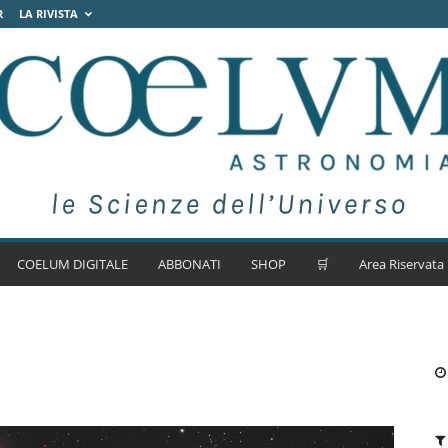
R
LA RIVISTA
COELUM DIGITALE
ABBONATI
SHOP
🛒
Area Riservata