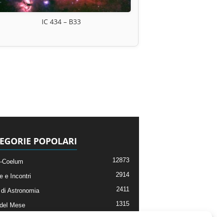
IC 434 – B33
EGORIE POPOLARI
12873
-Coelum
2914
e e Incontri
2411
di Astronomia
1315
 del Mese