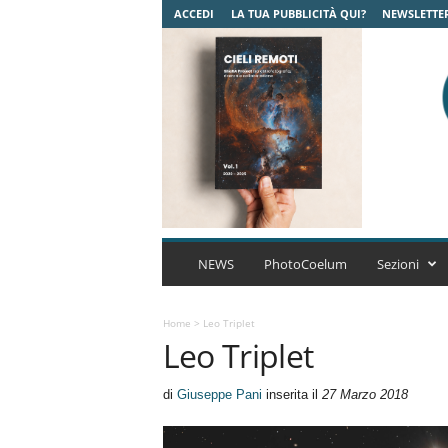
ACCEDI
LA TUA PUBBLICITÀ QUI?
NEWSLETTE
C
o
NEWS
PhotoCoelum
Sezioni
e
l
u
Home
>
Leo Triplet
Leo Triplet
m
A
s
di
Giuseppe Pani
inserita il
27 Marzo 2018
t
r
o