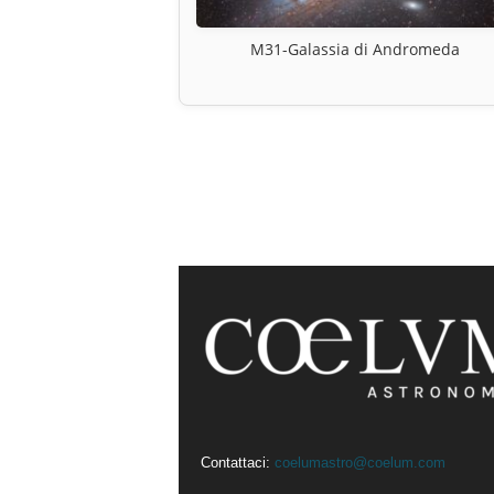
M31-Galassia di Andromeda
Contattaci:
coelumastro@coelum.com