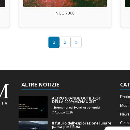
NGC 7000
1
2
»
ALTRE NOTIZIE
CAT
Photo
ALTRO GRANDE OUTBURST
DELLA 220P/MCNAUGHT
Mostr
Effemeridi ed Eventi Astronomici
7 Agosto 2026
News 
Il futuro dell’esplorazione lunare
Cielo
passa per l’Etna