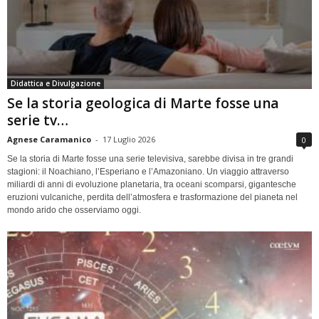
Didattica e Divulgazione
Se la storia geologica di Marte fosse una
serie tv…
Agnese Caramanico
-
17 Luglio 2026
0
Se la storia di Marte fosse una serie televisiva, sarebbe divisa in tre grandi
stagioni: il Noachiano, l’Esperiano e l’Amazoniano. Un viaggio attraverso
miliardi di anni di evoluzione planetaria, tra oceani scomparsi, gigantesche
eruzioni vulcaniche, perdita dell’atmosfera e trasformazione del pianeta nel
mondo arido che osserviamo oggi.