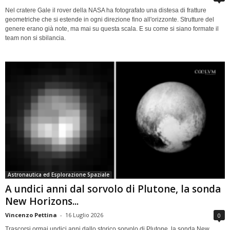
Nel cratere Gale il rover della NASA ha fotografato una distesa di fratture
geometriche che si estende in ogni direzione fino all'orizzonte. Strutture del
genere erano già note, ma mai su questa scala. E su come si siano formate il
team non si sbilancia.
Astronautica ed Esplorazione Spaziale
A undici anni dal sorvolo di Plutone, la sonda
New Horizons...
Vincenzo Pettina
-
16 Luglio 2026
0
Trascorsi ormai undici anni dallo storico sorvolo di Plutone, la sonda New