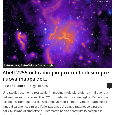
Astronomia, Astrofisica e Cosmologia
Abell 2255 nel radio più profondo di sempre:
nuova mappa del...
Rossana Conte
-
6 Agosto 2026
0
Uno studio recente ha realizzato l'immagine radio più profonda mai ottenuta
dell'ammasso di galassie Abell 2255, rivelando nuovi dettagli sull'emissione
diffusa e scoprendo una possibile nuova reliquia radio. Grazie a una tecnica
innovativa che ricostruisce l'orientazione del campo magnetico a partire
dall'emissione di sincrotrone, i ricercatori hanno ricostruito la complessa