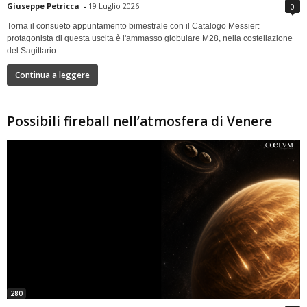
Giuseppe Petricca
-
19 Luglio 2026
0
Torna il consueto appuntamento bimestrale con il Catalogo Messier:
protagonista di questa uscita è l'ammasso globulare M28, nella costellazione
del Sagittario.
Continua a leggere
Possibili fireball nell’atmosfera di Venere
280