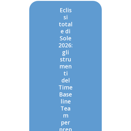
Eclis
si
total
e di
Sole
2026:
gli
stru
men
ti
del
Time
Base
line
Tea
m
per
prep