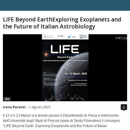
Carica altri
LIFE Beyond EarthExploring Exoplanets and
the Future of Italian Astrobiology
280
Irene Parenti
-
1 Agosto 2026
0
Il 12 e il 13 Marzo si è tenuto presso il Dipartimento di Fisica e Astronomia
dell'Università degli Studi di Firenze (sede di Sesto Fiorentino) il convegno
"LIFE Beyond Earth. Exploring Exoplanets and the Future of Italian