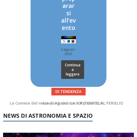
arar
si
all’ev
ento
6 Agosto
2026
Continua
a
leggere
DI TENDENZA
Asteroidi del mese Agosto 2026
Transiti di ISS International Space Station e Tiangong – Agosto 2026
NEWS DI ASTRONOMIA E SPAZIO