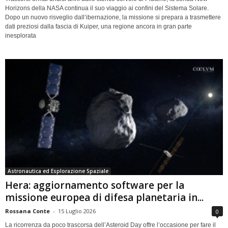
Horizons della NASA continua il suo viaggio ai confini del Sistema Solare.
Dopo un nuovo risveglio dall’ibernazione, la missione si prepara a trasmettere
dati preziosi dalla fascia di Kuiper, una regione ancora in gran parte
inesplorata
Astronautica ed Esplorazione Spaziale
Hera: aggiornamento software per la
missione europea di difesa planetaria in...
Rossana Conte
-
15 Luglio 2026
0
La ricorrenza da poco trascorsa dell’Asteroid Day offre l’occasione per fare il