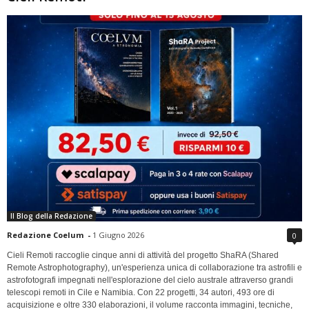
Il Blog della Redazione
Redazione Coelum
-
1 Giugno 2026
0
Cieli Remoti raccoglie cinque anni di attività del progetto ShaRA (Shared
Remote Astrophotography), un'esperienza unica di collaborazione tra astrofili e
astrofotografi impegnati nell'esplorazione del cielo australe attraverso grandi
telescopi remoti in Cile e Namibia. Con 22 progetti, 34 autori, 493 ore di
acquisizione e oltre 330 elaborazioni, il volume racconta immagini, tecniche,