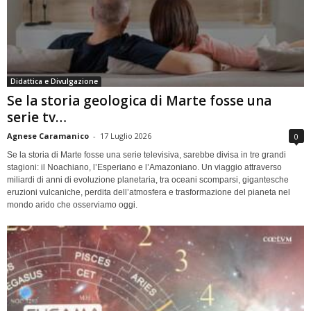
Didattica e Divulgazione
Se la storia geologica di Marte fosse una
serie tv…
Agnese Caramanico
-
17 Luglio 2026
0
Se la storia di Marte fosse una serie televisiva, sarebbe divisa in tre grandi
stagioni: il Noachiano, l’Esperiano e l’Amazoniano. Un viaggio attraverso
miliardi di anni di evoluzione planetaria, tra oceani scomparsi, gigantesche
eruzioni vulcaniche, perdita dell’atmosfera e trasformazione del pianeta nel
mondo arido che osserviamo oggi.