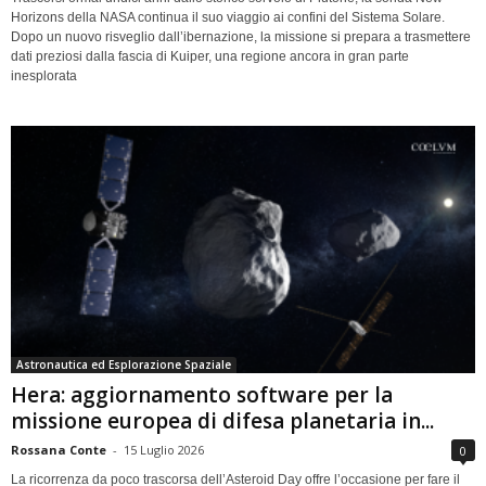
Horizons della NASA continua il suo viaggio ai confini del Sistema Solare.
Dopo un nuovo risveglio dall’ibernazione, la missione si prepara a trasmettere
dati preziosi dalla fascia di Kuiper, una regione ancora in gran parte
inesplorata
Astronautica ed Esplorazione Spaziale
Hera: aggiornamento software per la
missione europea di difesa planetaria in...
Rossana Conte
-
15 Luglio 2026
0
La ricorrenza da poco trascorsa dell’Asteroid Day offre l’occasione per fare il