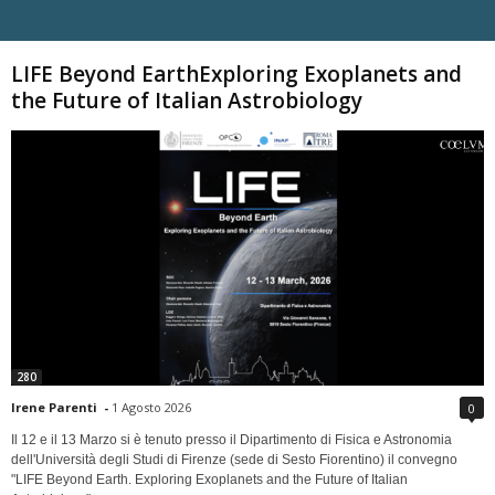
Carica altri
LIFE Beyond EarthExploring Exoplanets and
the Future of Italian Astrobiology
280
Irene Parenti
-
1 Agosto 2026
0
Il 12 e il 13 Marzo si è tenuto presso il Dipartimento di Fisica e Astronomia
dell'Università degli Studi di Firenze (sede di Sesto Fiorentino) il convegno
"LIFE Beyond Earth. Exploring Exoplanets and the Future of Italian