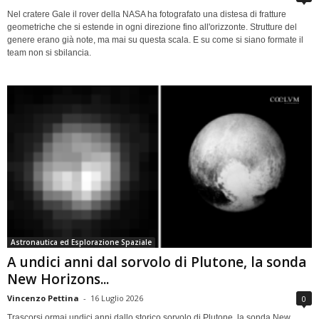
Nel cratere Gale il rover della NASA ha fotografato una distesa di fratture
geometriche che si estende in ogni direzione fino all'orizzonte. Strutture del
genere erano già note, ma mai su questa scala. E su come si siano formate il
team non si sbilancia.
Astronautica ed Esplorazione Spaziale
A undici anni dal sorvolo di Plutone, la sonda
New Horizons...
Vincenzo Pettina
-
16 Luglio 2026
0
Trascorsi ormai undici anni dallo storico sorvolo di Plutone, la sonda New