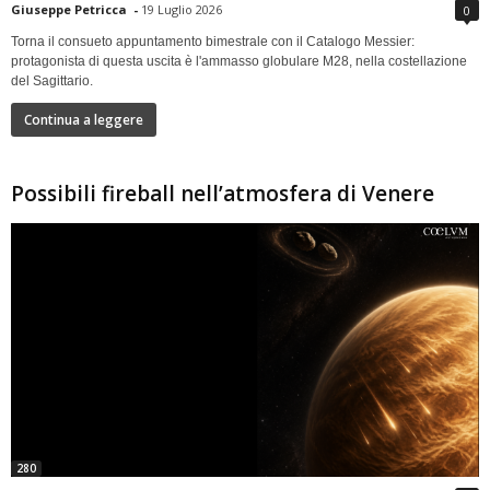
Giuseppe Petricca
-
19 Luglio 2026
0
Torna il consueto appuntamento bimestrale con il Catalogo Messier:
protagonista di questa uscita è l'ammasso globulare M28, nella costellazione
del Sagittario.
Continua a leggere
Possibili fireball nell’atmosfera di Venere
280