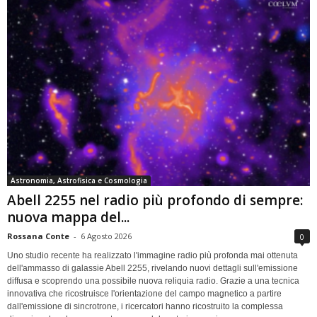
Astronomia, Astrofisica e Cosmologia
Abell 2255 nel radio più profondo di sempre:
nuova mappa del...
Rossana Conte
-
6 Agosto 2026
0
Uno studio recente ha realizzato l'immagine radio più profonda mai ottenuta
dell'ammasso di galassie Abell 2255, rivelando nuovi dettagli sull'emissione
diffusa e scoprendo una possibile nuova reliquia radio. Grazie a una tecnica
innovativa che ricostruisce l'orientazione del campo magnetico a partire
dall'emissione di sincrotrone, i ricercatori hanno ricostruito la complessa