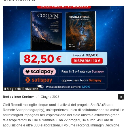
Il Blog della Redazione
Redazione Coelum
-
1 Giugno 2026
0
Cieli Remoti raccoglie cinque anni di attività del progetto ShaRA (Shared
Remote Astrophotography), un'esperienza unica di collaborazione tra astrofili e
astrofotografi impegnati nell'esplorazione del cielo australe attraverso grandi
telescopi remoti in Cile e Namibia. Con 22 progetti, 34 autori, 493 ore di
acquisizione e oltre 330 elaborazioni, il volume racconta immagini, tecniche,