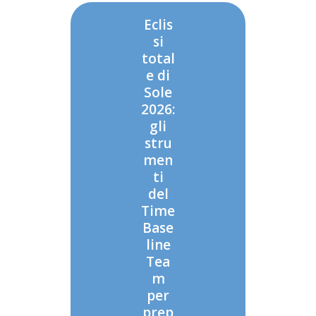
Eclis
si
total
e di
Sole
2026:
gli
stru
men
ti
del
Time
Base
line
Tea
m
per
prep