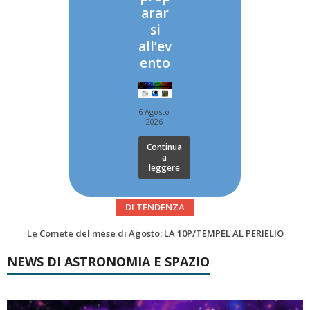
arar
si
all’ev
ento
6 Agosto
2026
Continua
a
leggere
DI TENDENZA
Asteroidi del mese Agosto 2026
Transiti di ISS International Space Station e Tiangong – Agosto 2026
NEWS DI ASTRONOMIA E SPAZIO