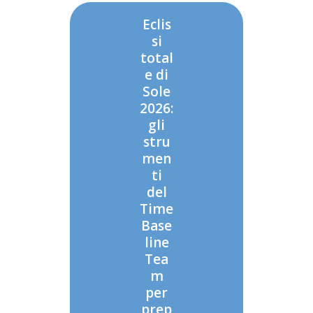
Eclis
si
total
e di
Sole
2026:
gli
stru
men
ti
del
Time
Base
line
Tea
m
per
prep