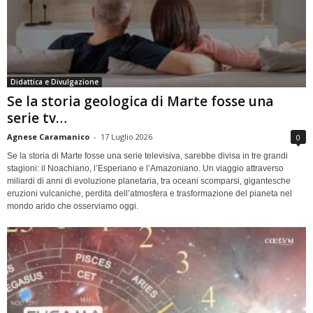
Didattica e Divulgazione
Se la storia geologica di Marte fosse una
serie tv…
Agnese Caramanico
-
17 Luglio 2026
0
Se la storia di Marte fosse una serie televisiva, sarebbe divisa in tre grandi
stagioni: il Noachiano, l’Esperiano e l’Amazoniano. Un viaggio attraverso
miliardi di anni di evoluzione planetaria, tra oceani scomparsi, gigantesche
eruzioni vulcaniche, perdita dell’atmosfera e trasformazione del pianeta nel
mondo arido che osserviamo oggi.