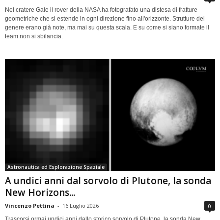
Nel cratere Gale il rover della NASA ha fotografato una distesa di fratture
geometriche che si estende in ogni direzione fino all'orizzonte. Strutture del
genere erano già note, ma mai su questa scala. E su come si siano formate il
team non si sbilancia.
Astronautica ed Esplorazione Spaziale
A undici anni dal sorvolo di Plutone, la sonda
New Horizons...
Vincenzo Pettina
-
16 Luglio 2026
0
Trascorsi ormai undici anni dallo storico sorvolo di Plutone, la sonda New