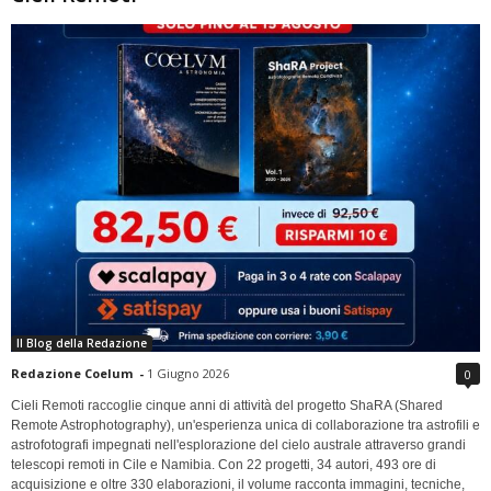
Il Blog della Redazione
Redazione Coelum
-
1 Giugno 2026
0
Cieli Remoti raccoglie cinque anni di attività del progetto ShaRA (Shared
Remote Astrophotography), un'esperienza unica di collaborazione tra astrofili e
astrofotografi impegnati nell'esplorazione del cielo australe attraverso grandi
telescopi remoti in Cile e Namibia. Con 22 progetti, 34 autori, 493 ore di
acquisizione e oltre 330 elaborazioni, il volume racconta immagini, tecniche,