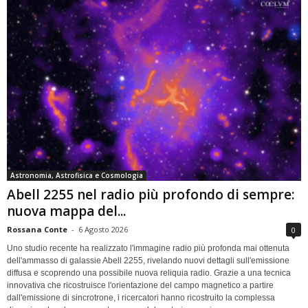
Astronomia, Astrofisica e Cosmologia
Abell 2255 nel radio più profondo di sempre:
nuova mappa del...
Rossana Conte
-
6 Agosto 2026
0
Uno studio recente ha realizzato l'immagine radio più profonda mai ottenuta
dell'ammasso di galassie Abell 2255, rivelando nuovi dettagli sull'emissione
diffusa e scoprendo una possibile nuova reliquia radio. Grazie a una tecnica
innovativa che ricostruisce l'orientazione del campo magnetico a partire
dall'emissione di sincrotrone, i ricercatori hanno ricostruito la complessa