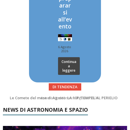
arar
si
all’ev
ento
6 Agosto
2026
Continua
a
leggere
DI TENDENZA
Asteroidi del mese Agosto 2026
Transiti di ISS International Space Station e Tiangong – Agosto 2026
NEWS DI ASTRONOMIA E SPAZIO