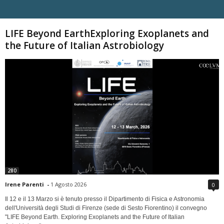
Carica altri
LIFE Beyond EarthExploring Exoplanets and
the Future of Italian Astrobiology
280
Irene Parenti
-
1 Agosto 2026
0
Il 12 e il 13 Marzo si è tenuto presso il Dipartimento di Fisica e Astronomia
dell'Università degli Studi di Firenze (sede di Sesto Fiorentino) il convegno
"LIFE Beyond Earth. Exploring Exoplanets and the Future of Italian