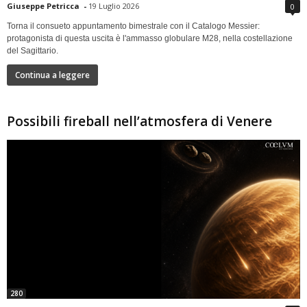
Giuseppe Petricca
-
19 Luglio 2026
0
Torna il consueto appuntamento bimestrale con il Catalogo Messier:
protagonista di questa uscita è l'ammasso globulare M28, nella costellazione
del Sagittario.
Continua a leggere
Possibili fireball nell’atmosfera di Venere
280