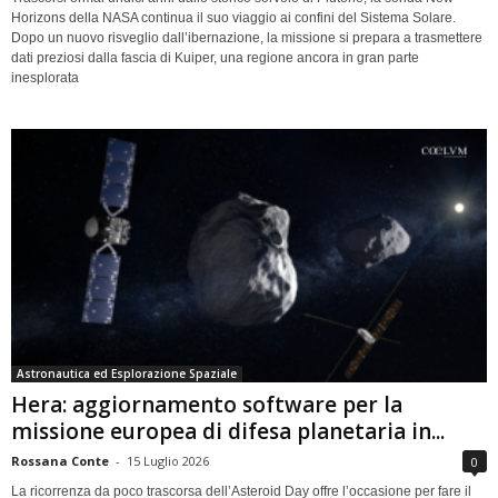
Horizons della NASA continua il suo viaggio ai confini del Sistema Solare.
Dopo un nuovo risveglio dall’ibernazione, la missione si prepara a trasmettere
dati preziosi dalla fascia di Kuiper, una regione ancora in gran parte
inesplorata
Astronautica ed Esplorazione Spaziale
Hera: aggiornamento software per la
missione europea di difesa planetaria in...
Rossana Conte
-
15 Luglio 2026
0
La ricorrenza da poco trascorsa dell’Asteroid Day offre l’occasione per fare il