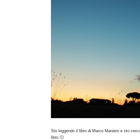
n
o
m
i
a
Sto leggendo il libro di Marco Maniero e sto cerca
libro 🙂