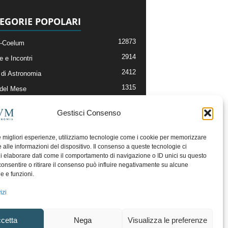
EGORIE POPOLARI
12873
-Coelum
2914
e e Incontri
2412
di Astronomia
1315
 del Mese
365
nomia, Astrofisica e Cosmologia
Gestisci Consenso
268
li e Risorse On-Line
193
og della Redazione
le migliori esperienze, utilizziamo tecnologie come i cookie per memorizzare
 alle informazioni del dispositivo. Il consenso a queste tecnologie ci
i elaborare dati come il comportamento di navigazione o ID unici su questo
consentire o ritirare il consenso può influire negativamente su alcune
he e funzioni.
izi
cetta
Nega
Visualizza le preferenze