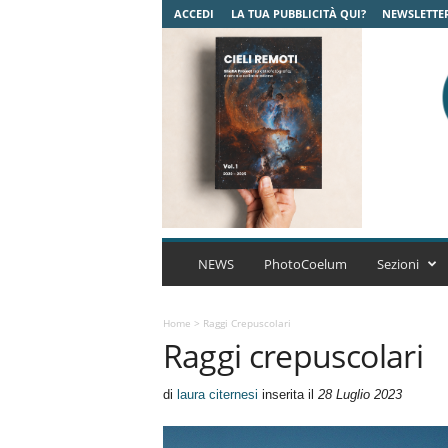
ACCEDI
LA TUA PUBBLICITÀ QUI?
NEWSLETTE
C
o
NEWS
PhotoCoelum
Sezioni
e
l
u
Home
>
Raggi Crepuscolari
Raggi crepuscolari
m
A
s
di
laura citernesi
inserita il
28 Luglio 2023
t
r
o