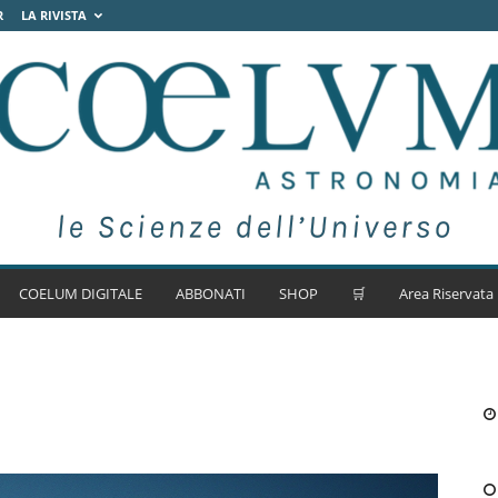
R
LA RIVISTA
COELUM DIGITALE
ABBONATI
SHOP
🛒
Area Riservata