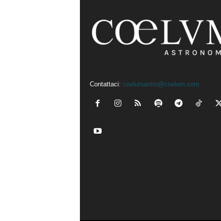
Contattaci:
coelumastro@coelum.com