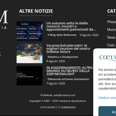
ALTRE NOTIZIE
CAT
Photo
Un autunno sotto le stelle:
concorsi, incontri e
appuntamenti patrocinati da...
Mostr
Il Blog della Redazione
9 Agosto 2026
News 
Vacanze Extraterrestri: le
Cielo
migliori location del nostro
Sistema Solare
Astro
Didattica e Divulgazione
Artico
8 Agosto 2026
IN AGGIORNAMENTO: ALTRO
Il Bl
Per fornire 
GRANDE OUTBURST DELLA
220P/MCNAUGHT
e/o accedere
Effemeridi ed Eventi Astronomici
permetterà d
7 Agosto 2026
sito. Non ac
caratteristic
Pubblicità:
ads@coelum.com
Gestisci serv
Copyright © 1997 - 2024 vietata la riproduzione.
CF/P.IVA/VAT.C IT.01988340434
Ac