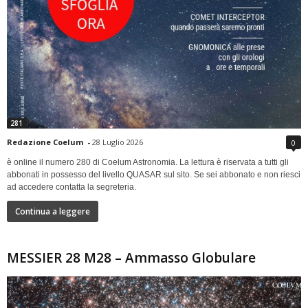
281
Redazione Coelum
-
28 Luglio 2026
0
è online il numero 280 di Coelum Astronomia. La lettura è riservata a tutti gli
abbonati in possesso del livello QUASAR sul sito. Se sei abbonato e non riesci
ad accedere contatta la segreteria.
Continua a leggere
MESSIER 28 M28 – Ammasso Globulare