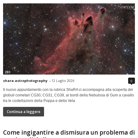
280
shara.astrophotography
-
12 Luglio 2026
0
Il nuovo appuntamento con la rubrica ShaRA ci accompagna alla scoperta dei
globuli cometari CG30, CG31, CG38, ai bordi della Nebulosa di Gum a cavallo
tra le costellazioni della Poppa e della Vela
Continua a leggere
Come ingigantire a dismisura un problema di