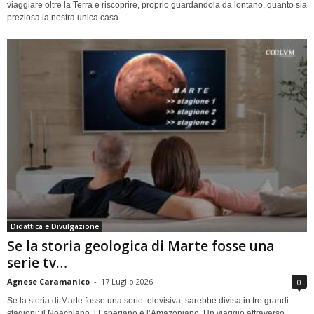
viaggiare oltre la Terra e riscoprire, proprio guardandola da lontano, quanto sia
preziosa la nostra unica casa
Didattica e Divulgazione
Se la storia geologica di Marte fosse una
serie tv…
Agnese Caramanico
-
17 Luglio 2026
0
Se la storia di Marte fosse una serie televisiva, sarebbe divisa in tre grandi
stagioni: il Noachiano, l’Esperiano e l’Amazoniano. Un viaggio attraverso