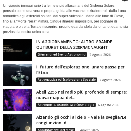
Un viaggio immaginario tra le mete più affascinanti del Sistema Solare,
pensato come una vera e propria guida alle vacanze extraterrestri: dalla Luna
romantica agli asteroidi solitari, dai super-vulcani di Marte alle lune di Giove,
fino alla “Morte Nera” Mimas. Cinque itinerari impossibili, per sognare di
viaggiare oltre la Terra e riscoprire, proprio guardandola da lontano, quanto sia
preziosa la nostra unica casa
IN AGGIORNAMENTO: ALTRO GRANDE
OUTBURST DELLA 220P/MCNAUGHT
Effemeridi ed Eventi Astronomici
7 Agosto 2026
Il futuro dell’esplorazione lunare passa per
l’Etna
Astronautica ed Esplorazione Spaziale
7 Agosto 2026
Abell 2255 nel radio più profondo di sempre:
nuova mappa del...
Astronomia, Astrofisica e Cosmologia
6 Agosto 2026
Alzando gli occhi al cielo – Vale la sveglia?Le
congiunzioni di...
Appuntamenti del Mese
5 Agosto 2026