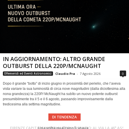
IN AGGIORNAMENTO: ALTRO GRANDE
OUTBURST DELLA 220P/MCNAUGHT
Claudio Pra
-
7 Agosto 2026
0
Effemeridi ed Eventi Astronomici
Dopo il grande “botto” di inizio giugno in prossimità del perielio, che l’aveva
vista variare la sua luminosità di circa nove magnitudini (dalla diciottesima alla
nona grandezza) la 220P/ McNaught ha subìto un nuovo potente outburst
presumibilmente tra il 5 e il 6 agosto, passando improvvisamente dalla
tredicesima alla settima magnitudine.
DI TENDENZA
Cielo del Mese di Agosto 2026
FIRENZE CAPITALE MONDIALE DELLO SPAZIO: AL VIA LA 46ª ASSEMBLEA SCIENTIFICA DEL COSPAR