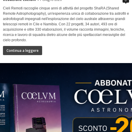
Cieli Remoti raccoglie cinque anni di attività del progetto ShaRA (Shared
Remote Astrophotography), un'esperienza unica di collaborazione tra astrofili e
astrofotografi impegnati nell'esplorazione del cielo australe attraverso grandi
telescopi remoti in Cile e Namibia. Con 22 progetti, 34 autori, 493 ore di
acquisizione e oltre 330 elaborazioni, il volume racconta immagini, tecniche,
ricerca e lavoro di squadra dietro alcune delle più spettacolari meraviglie del
cielo profondo.
Continua a leggere