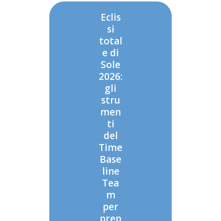
Eclis
si
total
e di
Sole
2026:
gli
stru
men
ti
del
Time
Base
line
Tea
m
per
prep