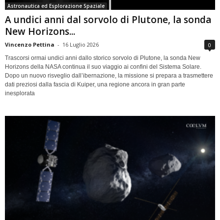
Astronautica ed Esplorazione Spaziale
A undici anni dal sorvolo di Plutone, la sonda
New Horizons...
Vincenzo Pettina
-
16 Luglio 2026
0
Trascorsi ormai undici anni dallo storico sorvolo di Plutone, la sonda New
Horizons della NASA continua il suo viaggio ai confini del Sistema Solare.
Dopo un nuovo risveglio dall’ibernazione, la missione si prepara a trasmettere
dati preziosi dalla fascia di Kuiper, una regione ancora in gran parte
inesplorata