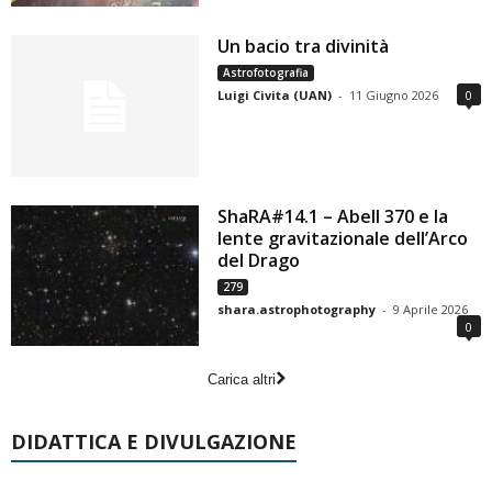
Un bacio tra divinità
Astrofotografia
Luigi Civita (UAN)
-
11 Giugno 2026
0
ShaRA#14.1 – Abell 370 e la
lente gravitazionale dell’Arco
del Drago
279
shara.astrophotography
-
9 Aprile 2026
0
Carica altri
DIDATTICA E DIVULGAZIONE