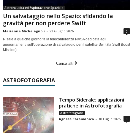
Astronautica ed Esplorazione Spaziale
Un salvataggio nello Spazio: sfidando la
gravità per non perdere Swift
Marianna Michelagnoli
-
23 Giugno 2026
0
Risale a qualche giorno fa la teleconferenza NASA dedicata agli
aggiornamenti sull'operazione di salvataggio per il satellite Swift (la Swift Boost
Mission)
Carica altri
ASTROFOTOGRAFIA
Tempo Siderale: applicazioni
pratiche in Astrofotografia
Astrofotografia
Agnese Caramanico
-
10 Luglio 2026
0