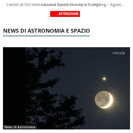
Le costellazioni di Agosto 2026: Delfino
La Luna del Mese – Agosto 2026
NEWS DI ASTRONOMIA E SPAZIO
News di Astronomia