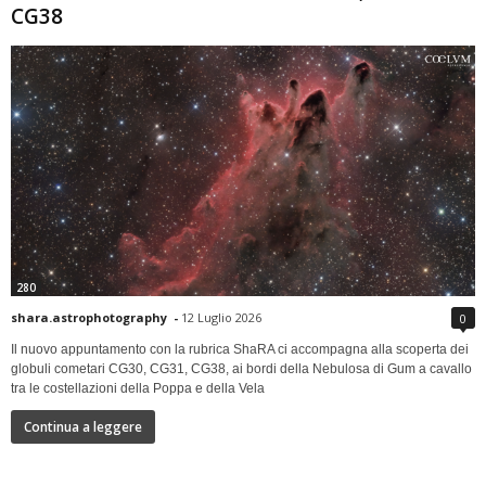
CG38
280
shara.astrophotography
-
12 Luglio 2026
0
Il nuovo appuntamento con la rubrica ShaRA ci accompagna alla scoperta dei
globuli cometari CG30, CG31, CG38, ai bordi della Nebulosa di Gum a cavallo
tra le costellazioni della Poppa e della Vela
Continua a leggere