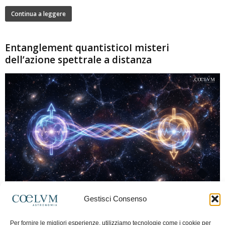
Continua a leggere
Entanglement quantisticoI misteri
dell’azione spettrale a distanza
280
Gestisci Consenso
Marco Lorrai
-
15 Giugno 2026
0
L'entanglement quantistico è uno dei fenomeni più sorprendenti della fisica
Per fornire le migliori esperienze, utilizziamo tecnologie come i cookie per
moderna: due particelle possono mostrare correlazioni che sembrano ignorare