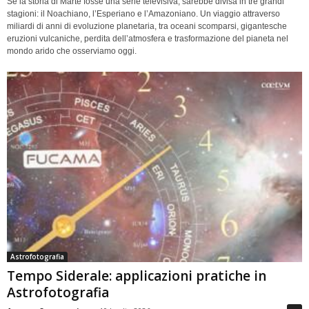
Se la storia di Marte fosse una serie televisiva, sarebbe divisa in tre grandi
stagioni: il Noachiano, l’Esperiano e l’Amazoniano. Un viaggio attraverso
miliardi di anni di evoluzione planetaria, tra oceani scomparsi, gigantesche
eruzioni vulcaniche, perdita dell’atmosfera e trasformazione del pianeta nel
mondo arido che osserviamo oggi.
Astrofotografia
Tempo Siderale: applicazioni pratiche in
Astrofotografia