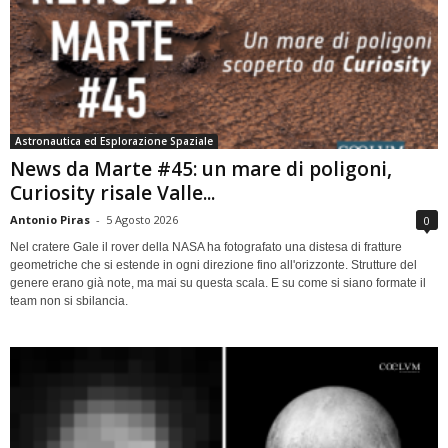
Astronautica ed Esplorazione Spaziale
News da Marte #45: un mare di poligoni,
Curiosity risale Valle...
Antonio Piras
-
5 Agosto 2026
0
Nel cratere Gale il rover della NASA ha fotografato una distesa di fratture
geometriche che si estende in ogni direzione fino all'orizzonte. Strutture del
genere erano già note, ma mai su questa scala. E su come si siano formate il
team non si sbilancia.