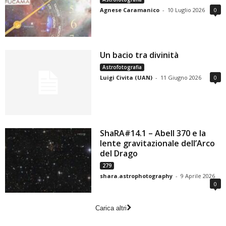
Agnese Caramanico
-
10 Luglio 2026
0
Un bacio tra divinità
Astrofotografia
Luigi Civita (UAN)
-
11 Giugno 2026
0
ShaRA#14.1 – Abell 370 e la
lente gravitazionale dell’Arco
del Drago
279
shara.astrophotography
-
9 Aprile 2026
0
Carica altri