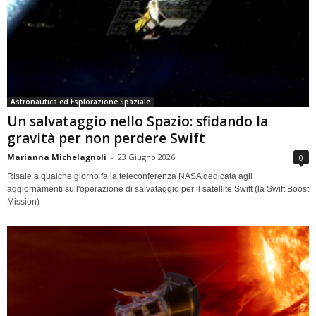
Astronautica ed Esplorazione Spaziale
Un salvataggio nello Spazio: sfidando la
gravità per non perdere Swift
Marianna Michelagnoli
-
23 Giugno 2026
0
Risale a qualche giorno fa la teleconferenza NASA dedicata agli
aggiornamenti sull'operazione di salvataggio per il satellite Swift (la Swift Boost
Mission)