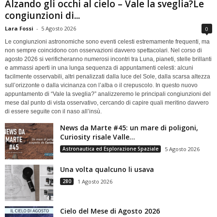
Alzando gli occhi al cielo – Vale la sveglia?Le
congiunzioni di...
Lara Fossi
-
5 Agosto 2026
0
Le congiunzioni astronomiche sono eventi celesti estremamente frequenti, ma
non sempre coincidono con osservazioni davvero spettacolari. Nel corso di
agosto 2026 si verificheranno numerosi incontri tra Luna, pianeti, stelle brillanti
e ammassi aperti in una lunga sequenza di appuntamenti celesti: alcuni
facilmente osservabili, altri penalizzati dalla luce del Sole, dalla scarsa altezza
sull’orizzonte o dalla vicinanza con l’alba o il crepuscolo. In questo nuovo
appuntamento di “Vale la sveglia?” analizzeremo le principali congiunzioni del
mese dal punto di vista osservativo, cercando di capire quali meritino davvero
di essere seguite con il naso all’insù.
News da Marte #45: un mare di poligoni,
Curiosity risale Valle...
Astronautica ed Esplorazione Spaziale
5 Agosto 2026
Una volta qualcuno li usava
280
1 Agosto 2026
Cielo del Mese di Agosto 2026