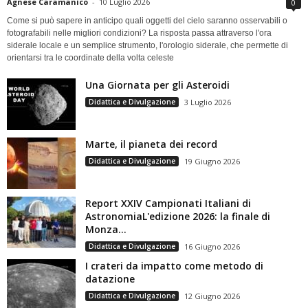
Agnese Caramanico
-
10 Luglio 2026
0
Come si può sapere in anticipo quali oggetti del cielo saranno osservabili o
fotografabili nelle migliori condizioni? La risposta passa attraverso l'ora
siderale locale e un semplice strumento, l'orologio siderale, che permette di
orientarsi tra le coordinate della volta celeste
Una Giornata per gli Asteroidi
Didattica e Divulgazione
3 Luglio 2026
Marte, il pianeta dei record
Didattica e Divulgazione
19 Giugno 2026
Report XXIV Campionati Italiani di
AstronomiaL'edizione 2026: la finale di
Monza...
Didattica e Divulgazione
16 Giugno 2026
I crateri da impatto come metodo di
datazione
Didattica e Divulgazione
12 Giugno 2026