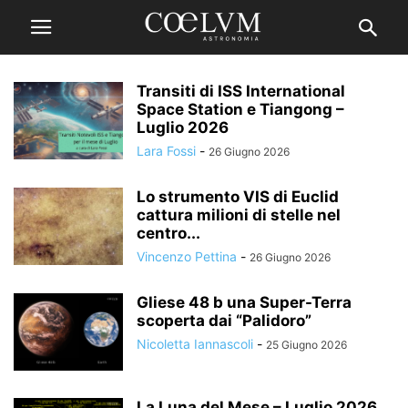
Transiti di ISS International
Space Station e Tiangong –
Luglio 2026
Lara Fossi
-
26 Giugno 2026
Lo strumento VIS di Euclid
cattura milioni di stelle nel
centro...
Vincenzo Pettina
-
26 Giugno 2026
Gliese 48 b una Super-Terra
scoperta dai “Palidoro”
Nicoletta Iannascoli
-
25 Giugno 2026
La Luna del Mese – Luglio 2026