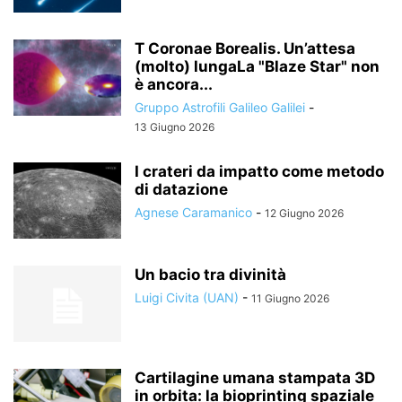
T Coronae Borealis. Un’attesa
(molto) lungaLa "Blaze Star" non
è ancora...
Gruppo Astrofili Galileo Galilei
-
13 Giugno 2026
I crateri da impatto come metodo
di datazione
Agnese Caramanico
-
12 Giugno 2026
Un bacio tra divinità
Luigi Civita (UAN)
-
11 Giugno 2026
Cartilagine umana stampata 3D
in orbita: la bioprinting spaziale