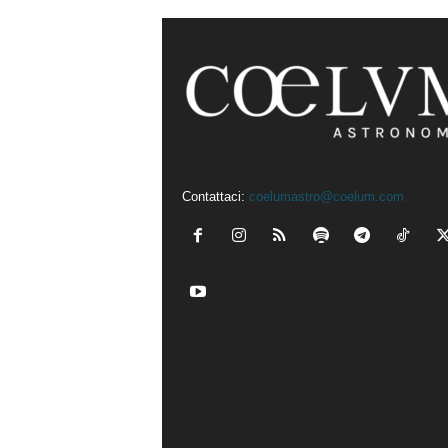
Contattaci:
coelumastro@coelum.com