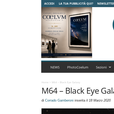
ACCEDI
LA TUA PUBBLICITÀ QUI?
NEWSLETTE
C
o
NEWS
PhotoCoelum
Sezioni
e
l
u
Home
>
M64 – Black Eye Galaxy
M64 – Black Eye Gal
m
A
s
di
Corrado Gamberoni
inserita il
18 Marzo 2020
t
r
o