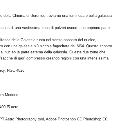
ione della Chioma di Berenice troviamo una luminosa e bella galassia
ausa di una vastissima zona di polveri oscure che coprono parte
riferica della Galassia ruota nel senso opposto del nucleo,
ro con una galassia più piccola fagocitata dal M64. Questo scontro
o al nucleo la parte esterna della galassia. Queste due zone che
“sacche di gas” compresso creando regioni con una intensissima
laxy, NGC 4826
trum Modded
400 f5 acro
 APT Astro Photography tool, Adobe Photoshop CC Photoshop CC