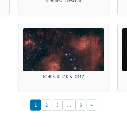
Nebulosa Crescent
IC 405, IC 410 & IC417
1
2
3
…
6
»