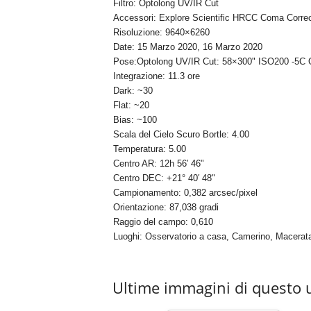
Filtro: Optolong UV/IR Cut
Accessori: Explore Scientific HRCC Coma Correc
Risoluzione: 9640×6260
Date: 15 Marzo 2020, 16 Marzo 2020
Pose:Optolong UV/IR Cut: 58×300" ISO200 -5C 
Integrazione: 11.3 ore
Dark: ~30
Flat: ~20
Bias: ~100
Scala del Cielo Scuro Bortle: 4.00
Temperatura: 5.00
Centro AR: 12h 56′ 46"
Centro DEC: +21° 40′ 48"
Campionamento: 0,382 arcsec/pixel
Orientazione: 87,038 gradi
Raggio del campo: 0,610
Luoghi: Osservatorio a casa, Camerino, Macerata,
Ultime immagini di questo 