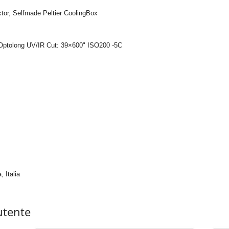
tor, Selfmade Peltier CoolingBox
Optolong UV/IR Cut: 39×600" ISO200 -5C
 Italia
utente