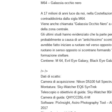
M64 – Galassia occhio nero
A 17 milioni di anni luce da noi, nella Costellaz
contraddistinta dalla sigla M64.
Viene anche chiamata “Galassia Occhio Nero” a c
della zona centrale.
Gli ultimi studi hanno evidenziato che la parte pe
probabilmente a causa di un “antichissimo” scont
avrebbe fatto iniziare a ruotare nel verso oppost
ruotano in senso opposto si scontrano formando 
formazione stellare.
Contiene: M 64, Evil Eye Galaxy, Black Eye Ga
/> />
Dati di scatto:
Camera di acquisizione: Nikon D5100 full Spec
Montatura: Sky-Watcher EQ6 SynTrek
Telescopio o obiettivio di guida: Sky-Watcher 80/
Camera di guida: QHYCCD5L-II-M
Software: PixInsight, Astro Photography Tool –
2017