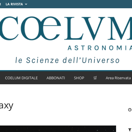
R
LA RIVISTA
COELUM DIGITALE
ABBONATI
SHOP
🛒
Area Riservata
axy