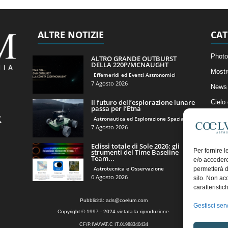
ALTRE NOTIZIE
CAT
Photo
ALTRO GRANDE OUTBURST
DELLA 220P/MCNAUGHT
Mostr
Effemeridi ed Eventi Astronomici
7 Agosto 2026
News 
Il futuro dell’esplorazione lunare
Cielo
passa per l’Etna
Astro
Astronautica ed Esplorazione Spaziale
7 Agosto 2026
Artico
Eclissi totale di Sole 2026: gli
Il Bl
Per fornire 
strumenti del Time Baseline
Team...
e/o accedere
Astrotecnica e Osservazione
permetterà d
6 Agosto 2026
sito. Non ac
caratteristic
Pubblicità:
ads@coelum.com
Gestisci serv
Copyright © 1997 - 2024 vietata la riproduzione.
CF/P.IVA/VAT.C IT.01988340434