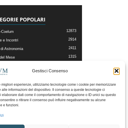
EGORIE POPOLARI
12873
-Coelum
2914
e e Incontri
2411
di Astronomia
1315
 del Mese
365
nomia, Astrofisica e Cosmologia
Gestisci Consenso
268
li e Risorse On-Line
192
og della Redazione
le migliori esperienze, utilizziamo tecnologie come i cookie per memorizzare
 alle informazioni del dispositivo. Il consenso a queste tecnologie ci
i elaborare dati come il comportamento di navigazione o ID unici su questo
consentire o ritirare il consenso può influire negativamente su alcune
he e funzioni.
izi