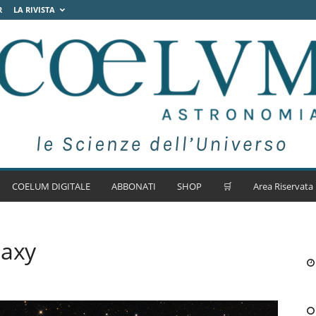
R
LA RIVISTA
COELUM DIGITALE
ABBONATI
SHOP
🛒
Area Riservata
laxy