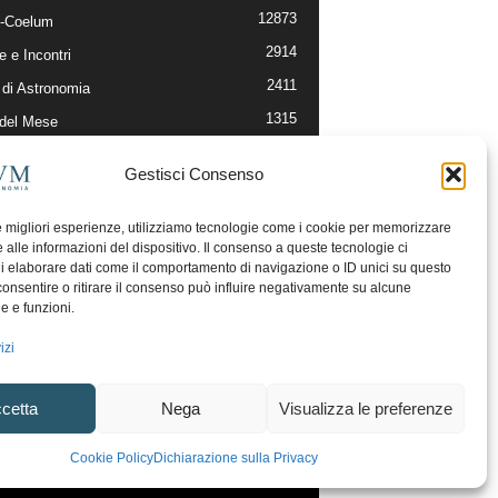
12873
-Coelum
2914
e e Incontri
2411
di Astronomia
1315
 del Mese
365
nomia, Astrofisica e Cosmologia
Gestisci Consenso
268
li e Risorse On-Line
192
og della Redazione
le migliori esperienze, utilizziamo tecnologie come i cookie per memorizzare
 alle informazioni del dispositivo. Il consenso a queste tecnologie ci
i elaborare dati come il comportamento di navigazione o ID unici su questo
consentire o ritirare il consenso può influire negativamente su alcune
he e funzioni.
izi
cetta
Nega
Visualizza le preferenze
ecesso
Regolamento uso sezione PhotoCoelum
Cookie Policy
Dichiarazione sulla Privacy
unity e Aree di Discussione
Cookie Policy (UE)