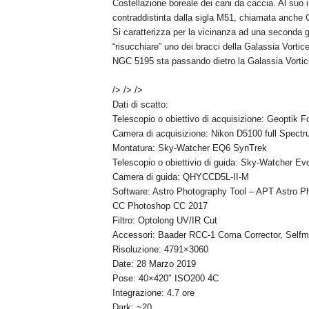
Costellazione boreale dei cani da caccia. Al suo 
contraddistinta dalla sigla M51, chiamata anche Ga
Si caratterizza per la vicinanza ad una seconda g
“risucchiare” uno dei bracci della Galassia Vortic
NGC 5195 sta passando dietro la Galassia Vortice
/> /> />
Dati di scatto:
Telescopio o obiettivo di acquisizione: Geoptik
Camera di acquisizione: Nikon D5100 full Spec
Montatura: Sky-Watcher EQ6 SynTrek
Telescopio o obiettivio di guida: Sky-Watcher E
Camera di guida: QHYCCD5L-II-M
Software: Astro Photography Tool – APT Astro Ph
CC Photoshop CC 2017
Filtro: Optolong UV/IR Cut
Accessori: Baader RCC-1 Coma Corrector, Selfm
Risoluzione: 4791×3060
Date: 28 Marzo 2019
Pose: 40×420″ ISO200 4C
Integrazione: 4.7 ore
Dark: ~20