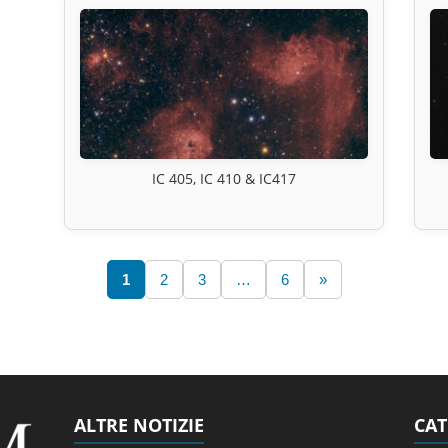
IC 405, IC 410 & IC417
1
2
3
…
6
»
ALTRE NOTIZIE
CAT