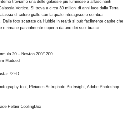
interno troviamo una delle galassie più luminose a affascinanti
lassia Vortice. Si trova a circa 30 milioni di anni luce dalla Terra.
alassia di colore giallo con la quale interagisce e sembra
e. Dalle foto scattate da Hubble in realtà si può facilmente capire che
 e rimane parzialmente coperta da uno dei suoi bracci.
 Formula 20 – Newton 200/1200
trum Modded
vostar 72ED
otography tool, Pleiades Astrophoto PixInsight, Adobe Photoshop
ade Peltier CoolingBox