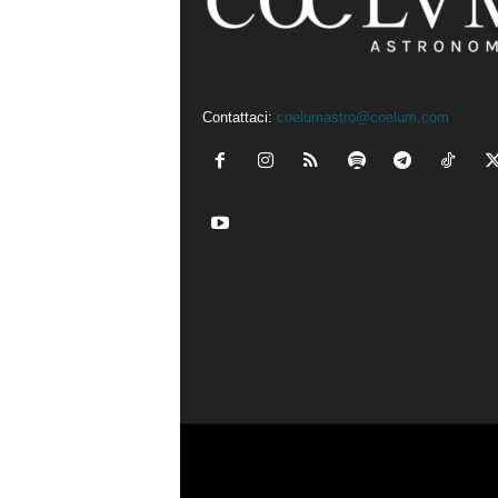
Contattaci:
coelumastro@coelum.com