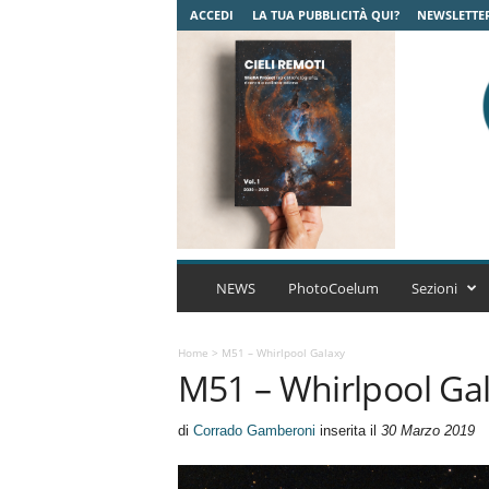
ACCEDI
LA TUA PUBBLICITÀ QUI?
NEWSLETTE
C
o
NEWS
PhotoCoelum
Sezioni
e
l
u
Home
>
M51 – Whirlpool Galaxy
M51 – Whirlpool Ga
m
A
s
di
Corrado Gamberoni
inserita il
30 Marzo 2019
t
r
o