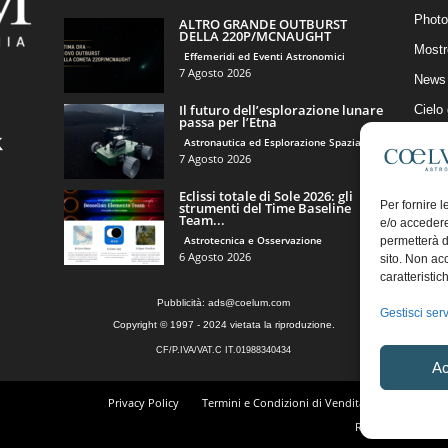
Photo
ALTRO GRANDE OUTBURST
DELLA 220P/MCNAUGHT
Mostr
Effemeridi ed Eventi Astronomici
7 Agosto 2026
News 
Il futuro dell’esplorazione lunare
Cielo
passa per l’Etna
Astro
Astronautica ed Esplorazione Spaziale
7 Agosto 2026
Artico
Eclissi totale di Sole 2026: gli
Il Bl
Per fornire 
strumenti del Time Baseline
Team...
e/o accedere
Astrotecnica e Osservazione
permetterà d
6 Agosto 2026
sito. Non ac
caratteristic
Pubblicità:
ads@coelum.com
Gestisci serv
Copyright © 1997 - 2024 vietata la riproduzione.
CF/P.IVA/VAT.C IT.01988340434
Ac
Privacy Policy
Termini e Condizioni di Vendita
Diritto di r
Regolamento Comm