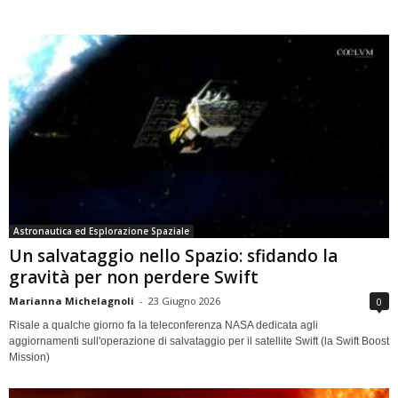
Astronautica ed Esplorazione Spaziale
Un salvataggio nello Spazio: sfidando la
gravità per non perdere Swift
Marianna Michelagnoli
-
23 Giugno 2026
0
Risale a qualche giorno fa la teleconferenza NASA dedicata agli
aggiornamenti sull'operazione di salvataggio per il satellite Swift (la Swift Boost
Mission)