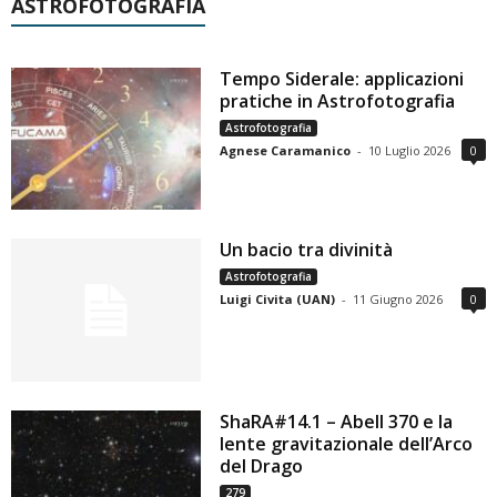
ASTROFOTOGRAFIA
Tempo Siderale: applicazioni
pratiche in Astrofotografia
Astrofotografia
Agnese Caramanico
-
10 Luglio 2026
0
Un bacio tra divinità
Astrofotografia
Luigi Civita (UAN)
-
11 Giugno 2026
0
ShaRA#14.1 – Abell 370 e la
lente gravitazionale dell’Arco
del Drago
279