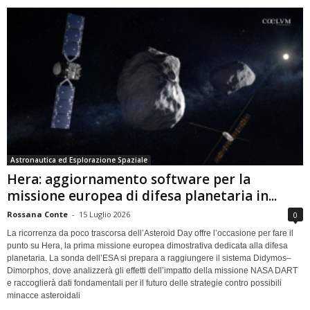
Astronautica ed Esplorazione Spaziale
Hera: aggiornamento software per la
missione europea di difesa planetaria in...
Rossana Conte
-
15 Luglio 2026
0
La ricorrenza da poco trascorsa dell’Asteroid Day offre l’occasione per fare il
punto su Hera, la prima missione europea dimostrativa dedicata alla difesa
planetaria. La sonda dell’ESA si prepara a raggiungere il sistema Didymos–
Dimorphos, dove analizzerà gli effetti dell’impatto della missione NASA DART
e raccoglierà dati fondamentali per il futuro delle strategie contro possibili
minacce asteroidali