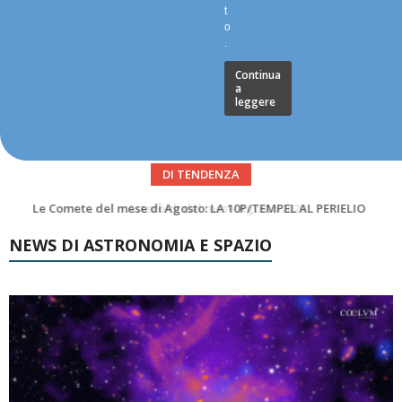
t
o
.
Continua
a
leggere
DI TENDENZA
Asteroidi del mese Agosto 2026
NEWS DI ASTRONOMIA E SPAZIO