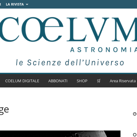
R
LA RIVISTA
COELUM DIGITALE
ABBONATI
SHOP
🛒
Area Riservata
age