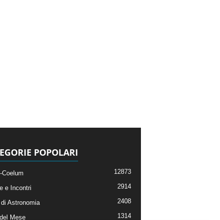
EGORIE POPOLARI
12873
-Coelum
2914
e e Incontri
2408
di Astronomia
1314
 del Mese