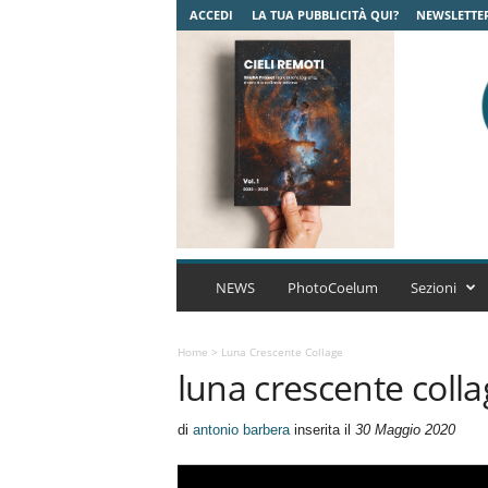
ACCEDI
LA TUA PUBBLICITÀ QUI?
NEWSLETTE
C
o
NEWS
PhotoCoelum
Sezioni
e
l
u
Home
>
Luna Crescente Collage
luna crescente coll
m
A
s
di
antonio barbera
inserita il
30 Maggio 2020
t
r
o