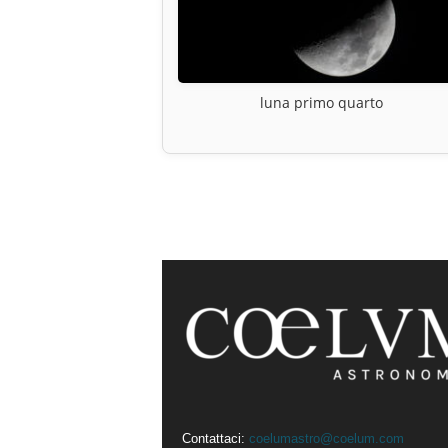
luna primo quarto
Contattaci:
coelumastro@coelum.com