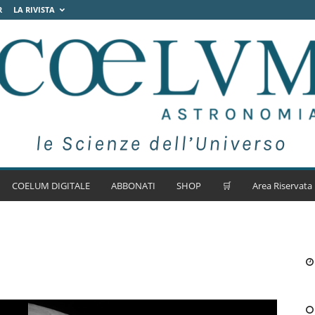
R
LA RIVISTA
COELUM DIGITALE
ABBONATI
SHOP
🛒
Area Riservata