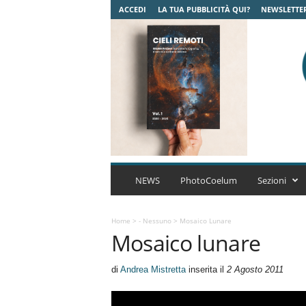
ACCEDI
LA TUA PUBBLICITÀ QUI?
NEWSLETTE
C
o
NEWS
PhotoCoelum
Sezioni
e
l
u
Home
>
- Nessuno
>
Mosaico Lunare
Mosaico lunare
m
A
s
di
Andrea Mistretta
inserita il
2 Agosto 2011
t
r
o