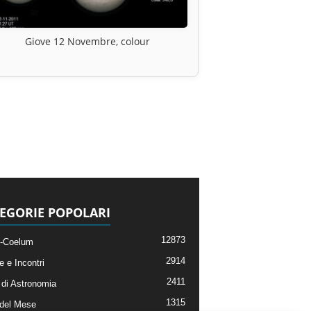
Giove 12 Novembre, colour
EGORIE POPOLARI
12873
-Coelum
2914
e e Incontri
2411
di Astronomia
1315
 del Mese