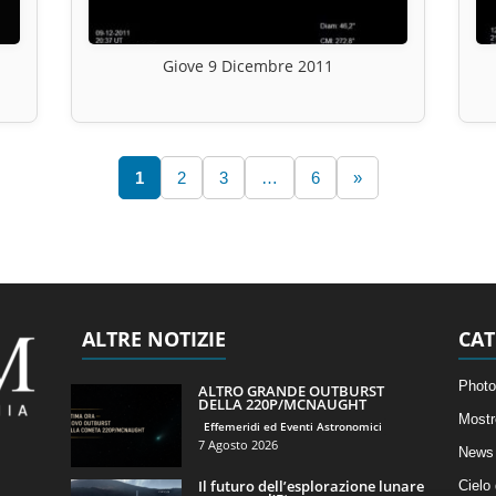
Giove 9 Dicembre 2011
1
2
3
…
6
»
ALTRE NOTIZIE
CAT
Photo
ALTRO GRANDE OUTBURST
DELLA 220P/MCNAUGHT
Mostr
Effemeridi ed Eventi Astronomici
7 Agosto 2026
News 
Il futuro dell’esplorazione lunare
Cielo