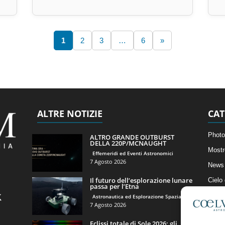
1
2
3
…
6
»
ALTRE NOTIZIE
CAT
Photo
ALTRO GRANDE OUTBURST
DELLA 220P/MCNAUGHT
Mostr
Effemeridi ed Eventi Astronomici
7 Agosto 2026
News 
Il futuro dell’esplorazione lunare
Cielo
passa per l’Etna
Astro
Astronautica ed Esplorazione Spaziale
7 Agosto 2026
Artico
Eclissi totale di Sole 2026: gli