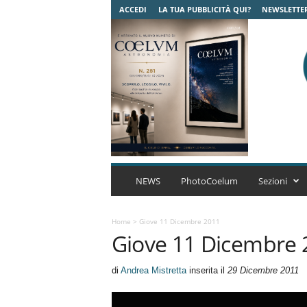
ACCEDI
LA TUA PUBBLICITÀ QUI?
NEWSLETTE
C
o
NEWS
PhotoCoelum
Sezioni
e
l
u
Home
>
Giove 11 Dicembre 2011
Giove 11 Dicembre 
m
A
s
di
Andrea Mistretta
inserita il
29 Dicembre 2011
t
r
o