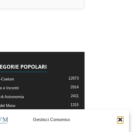
EGORIE POPOLARI
12873
-Coelum
2914
e e Incontri
2411
di Astronomia
1315
 del Mese
365
nomia, Astrofisica e Cosmologia
Gestisci Consenso
268
li e Risorse On-Line
192