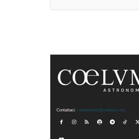
Contattaci:
coelumastro@coelum.com