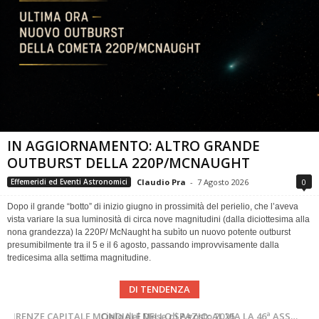
IN AGGIORNAMENTO: ALTRO GRANDE
OUTBURST DELLA 220P/MCNAUGHT
Claudio Pra
-
7 Agosto 2026
0
Effemeridi ed Eventi Astronomici
Dopo il grande “botto” di inizio giugno in prossimità del perielio, che l’aveva
vista variare la sua luminosità di circa nove magnitudini (dalla diciottesima alla
nona grandezza) la 220P/ McNaught ha subìto un nuovo potente outburst
presumibilmente tra il 5 e il 6 agosto, passando improvvisamente dalla
tredicesima alla settima magnitudine.
DI TENDENZA
SUPERNOVAE aggiornamenti del mese – Agosto 2026
Cielo del Mese di Agosto 2026