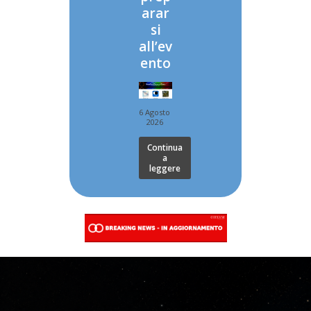
arar
si
all’ev
ento
6 Agosto
2026
Continua
a
leggere