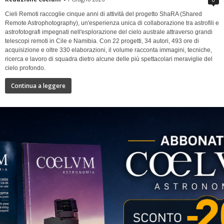
Cieli Remoti raccoglie cinque anni di attività del progetto ShaRA (Shared
Remote Astrophotography), un'esperienza unica di collaborazione tra astrofili e
astrofotografi impegnati nell'esplorazione del cielo australe attraverso grandi
telescopi remoti in Cile e Namibia. Con 22 progetti, 34 autori, 493 ore di
acquisizione e oltre 330 elaborazioni, il volume racconta immagini, tecniche,
ricerca e lavoro di squadra dietro alcune delle più spettacolari meraviglie del
cielo profondo.
Continua a leggere