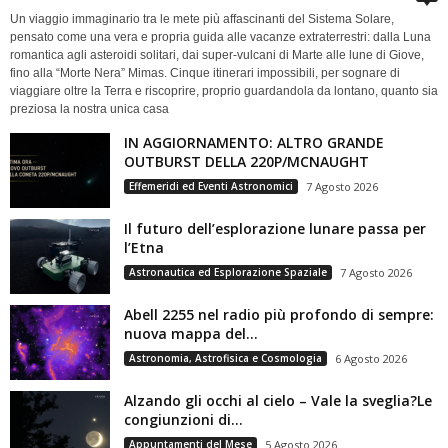
Un viaggio immaginario tra le mete più affascinanti del Sistema Solare,
pensato come una vera e propria guida alle vacanze extraterrestri: dalla Luna
romantica agli asteroidi solitari, dai super-vulcani di Marte alle lune di Giove,
fino alla “Morte Nera” Mimas. Cinque itinerari impossibili, per sognare di
viaggiare oltre la Terra e riscoprire, proprio guardandola da lontano, quanto sia
preziosa la nostra unica casa
IN AGGIORNAMENTO: ALTRO GRANDE
OUTBURST DELLA 220P/MCNAUGHT
Effemeridi ed Eventi Astronomici
7 Agosto 2026
Il futuro dell’esplorazione lunare passa per
l’Etna
Astronautica ed Esplorazione Spaziale
7 Agosto 2026
Abell 2255 nel radio più profondo di sempre:
nuova mappa del...
Astronomia, Astrofisica e Cosmologia
6 Agosto 2026
Alzando gli occhi al cielo – Vale la sveglia?Le
congiunzioni di...
Appuntamenti del Mese
5 Agosto 2026