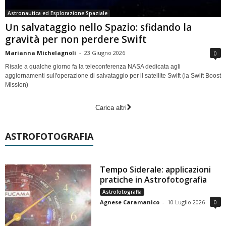
Astronautica ed Esplorazione Spaziale
Un salvataggio nello Spazio: sfidando la
gravità per non perdere Swift
Marianna Michelagnoli
-
23 Giugno 2026
0
Risale a qualche giorno fa la teleconferenza NASA dedicata agli
aggiornamenti sull'operazione di salvataggio per il satellite Swift (la Swift Boost
Mission)
Carica altri
ASTROFOTOGRAFIA
Tempo Siderale: applicazioni
pratiche in Astrofotografia
Astrofotografia
Agnese Caramanico
-
10 Luglio 2026
0