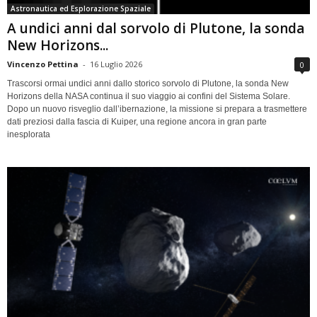
Astronautica ed Esplorazione Spaziale
A undici anni dal sorvolo di Plutone, la sonda
New Horizons...
Vincenzo Pettina
-
16 Luglio 2026
0
Trascorsi ormai undici anni dallo storico sorvolo di Plutone, la sonda New
Horizons della NASA continua il suo viaggio ai confini del Sistema Solare.
Dopo un nuovo risveglio dall’ibernazione, la missione si prepara a trasmettere
dati preziosi dalla fascia di Kuiper, una regione ancora in gran parte
inesplorata