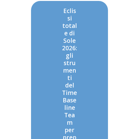
Eclis
si
total
e di
Sole
2026:
gli
stru
men
ti
del
Time
Base
line
Tea
m
per
prep