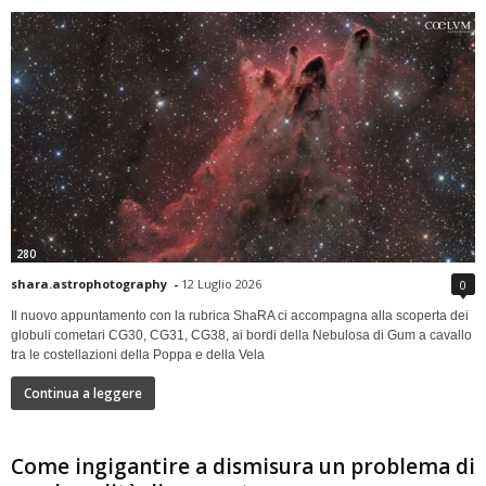
280
shara.astrophotography
-
12 Luglio 2026
0
Il nuovo appuntamento con la rubrica ShaRA ci accompagna alla scoperta dei
globuli cometari CG30, CG31, CG38, ai bordi della Nebulosa di Gum a cavallo
tra le costellazioni della Poppa e della Vela
Continua a leggere
Come ingigantire a dismisura un problema di