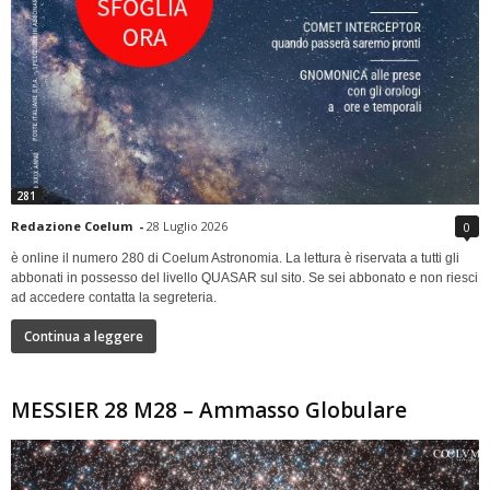
281
Redazione Coelum
-
28 Luglio 2026
0
è online il numero 280 di Coelum Astronomia. La lettura è riservata a tutti gli
abbonati in possesso del livello QUASAR sul sito. Se sei abbonato e non riesci
ad accedere contatta la segreteria.
Continua a leggere
MESSIER 28 M28 – Ammasso Globulare