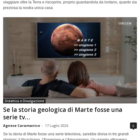
viaggiare oltre la Terra e riscoprire, proprio guardandola da lontano, quanto sia
preziosa la nostra unica casa
Didattica e Divulgazione
Se la storia geologica di Marte fosse una
serie tv…
Agnese Caramanico
-
17 Luglio 2026
0
Se la storia di Marte fosse una serie televisiva, sarebbe divisa in tre grandi
stagioni: il Noachiano, l’Esperiano e l’Amazoniano. Un viaggio attraverso