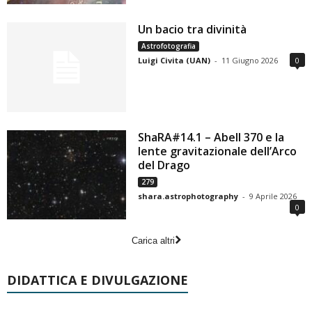
Un bacio tra divinità
Astrofotografia
Luigi Civita (UAN)
-
11 Giugno 2026
0
ShaRA#14.1 – Abell 370 e la
lente gravitazionale dell’Arco
del Drago
279
shara.astrophotography
-
9 Aprile 2026
0
Carica altri
DIDATTICA E DIVULGAZIONE