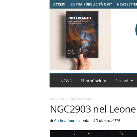
ACCEDI
LA TUA PUBBLICITÀ QUI?
NEWSLETTE
C
o
NEWS
PhotoCoelum
Sezioni
e
l
u
Home
>
NGC2903 Nel Leone
NGC2903 nel Leone
m
A
s
di
Andrea Iorio
inserita il
10 Marzo 2024
t
r
o