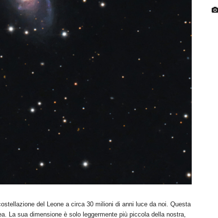
ostellazione del Leone a circa 30 milioni di anni luce da noi. Questa
tea. La sua dimensione è solo leggermente più piccola della nostra,