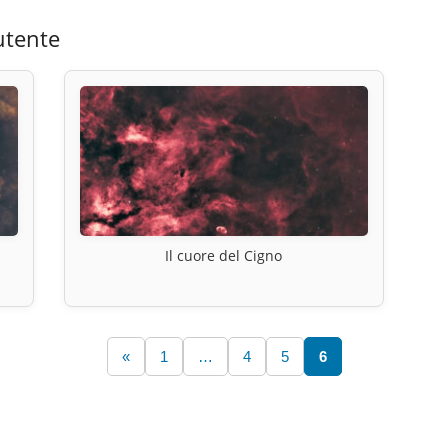
utente
Il cuore del Cigno
«
1
…
4
5
6