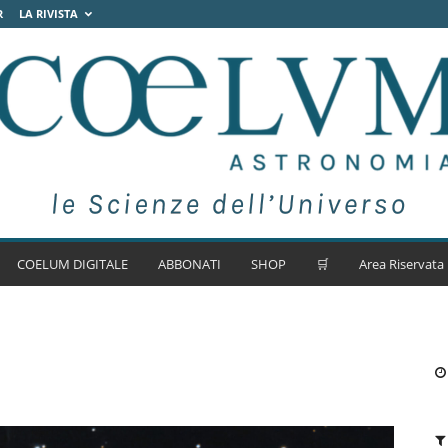
R
LA RIVISTA
COELUM DIGITALE
ABBONATI
SHOP
🛒
Area Riservata