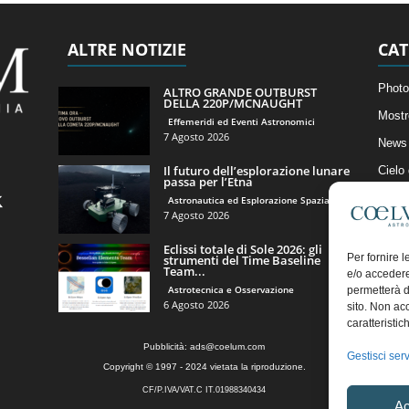
ALTRE NOTIZIE
CAT
Photo
ALTRO GRANDE OUTBURST
DELLA 220P/MCNAUGHT
Mostr
Effemeridi ed Eventi Astronomici
7 Agosto 2026
News 
Il futuro dell’esplorazione lunare
Cielo
passa per l’Etna
Astro
Astronautica ed Esplorazione Spaziale
7 Agosto 2026
Artico
Eclissi totale di Sole 2026: gli
Il Bl
Per fornire 
strumenti del Time Baseline
Team...
e/o accedere
Astrotecnica e Osservazione
permetterà d
6 Agosto 2026
sito. Non ac
caratteristic
Pubblicità:
ads@coelum.com
Gestisci serv
Copyright © 1997 - 2024 vietata la riproduzione.
CF/P.IVA/VAT.C IT.01988340434
Ac