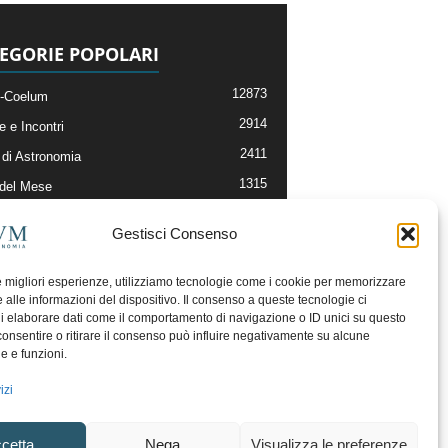
EGORIE POPOLARI
12873
-Coelum
2914
e e Incontri
2411
di Astronomia
1315
 del Mese
365
nomia, Astrofisica e Cosmologia
Gestisci Consenso
268
li e Risorse On-Line
192
og della Redazione
le migliori esperienze, utilizziamo tecnologie come i cookie per memorizzare
 alle informazioni del dispositivo. Il consenso a queste tecnologie ci
i elaborare dati come il comportamento di navigazione o ID unici su questo
consentire o ritirare il consenso può influire negativamente su alcune
he e funzioni.
izi
cetta
Nega
Visualizza le preferenze