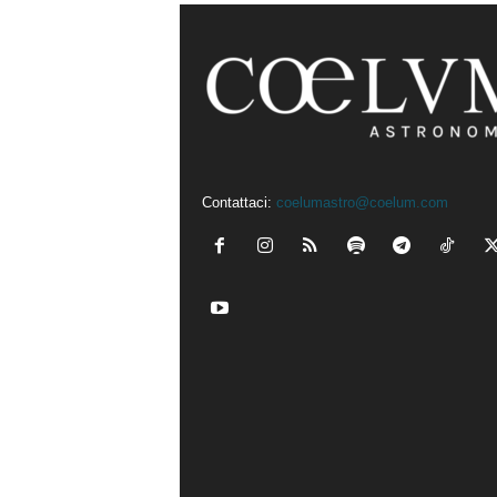
Contattaci:
coelumastro@coelum.com