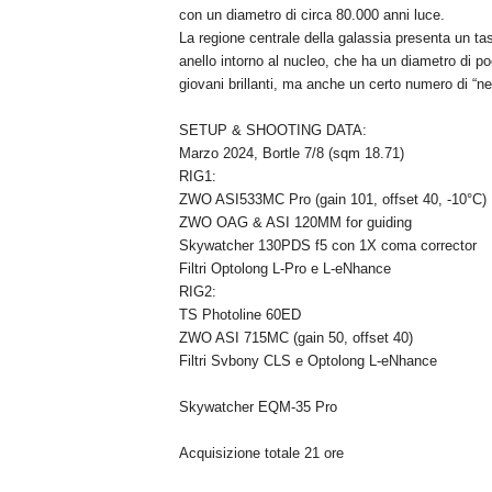
con un diametro di circa 80.000 anni luce.
La regione centrale della galassia presenta un tas
anello intorno al nucleo, che ha un diametro di 
giovani brillanti, ma anche un certo numero di “n
SETUP & SHOOTING DATA:
Marzo 2024, Bortle 7/8 (sqm 18.71)
RIG1:
ZWO ASI533MC Pro (gain 101, offset 40, -10°C)
ZWO OAG & ASI 120MM for guiding
Skywatcher 130PDS f5 con 1X coma corrector
Filtri Optolong L-Pro e L-eNhance
RIG2:
TS Photoline 60ED
ZWO ASI 715MC (gain 50, offset 40)
Filtri Svbony CLS e Optolong L-eNhance
Skywatcher EQM-35 Pro
Acquisizione totale 21 ore