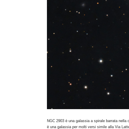
NGC 2903 è una galassia a spirale barrata nella c
è una galassia per molti versi simile alla Via Lat