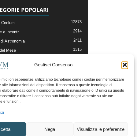
EGORIE POPOLARI
12873
-Coelum
2914
e e Incontri
2411
di Astronomia
1315
 del Mese
365
nomia, Astrofisica e Cosmologia
Gestisci Consenso
268
li e Risorse On-Line
192
og della Redazione
le migliori esperienze, utilizziamo tecnologie come i cookie per memorizzare
 alle informazioni del dispositivo. Il consenso a queste tecnologie ci
i elaborare dati come il comportamento di navigazione o ID unici su questo
consentire o ritirare il consenso può influire negativamente su alcune
he e funzioni.
izi
cetta
Nega
Visualizza le preferenze