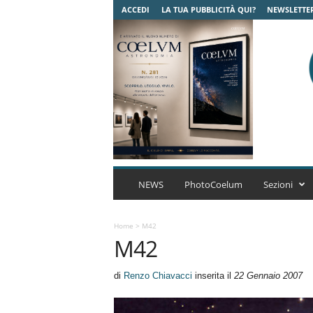
ACCEDI
LA TUA PUBBLICITÀ QUI?
NEWSLETTE
C
o
NEWS
PhotoCoelum
Sezioni
e
l
u
Home
>
M42
M42
m
A
s
di
Renzo Chiavacci
inserita il
22 Gennaio 2007
t
r
o