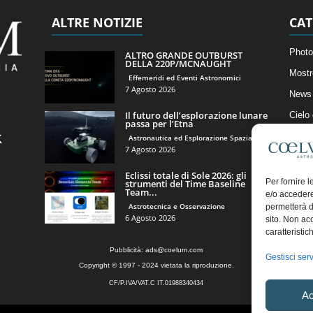
ALTRE NOTIZIE
CAT
Photo
ALTRO GRANDE OUTBURST
DELLA 220P/MCNAUGHT
Mostr
Effemeridi ed Eventi Astronomici
7 Agosto 2026
News 
Il futuro dell’esplorazione lunare
Cielo
passa per l’Etna
Astro
Astronautica ed Esplorazione Spaziale
7 Agosto 2026
Artico
Eclissi totale di Sole 2026: gli
Il Bl
Per fornire 
strumenti del Time Baseline
Team...
e/o accedere
Astrotecnica e Osservazione
permetterà d
6 Agosto 2026
sito. Non ac
caratteristic
Pubblicità:
ads@coelum.com
Gestisci serv
Copyright © 1997 - 2024 vietata la riproduzione.
CF/P.IVA/VAT.C IT.01988340434
Ac