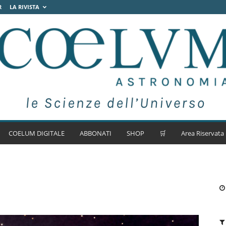
R
LA RIVISTA
COELUM DIGITALE
ABBONATI
SHOP
🛒
Area Riservata