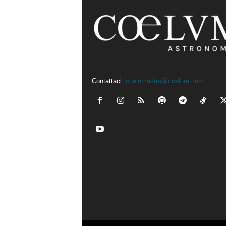
Contattaci:
coelumastro@coelum.com