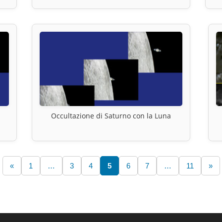
Occultazione di Saturno con la Luna
«
1
…
3
4
5
6
7
…
11
»