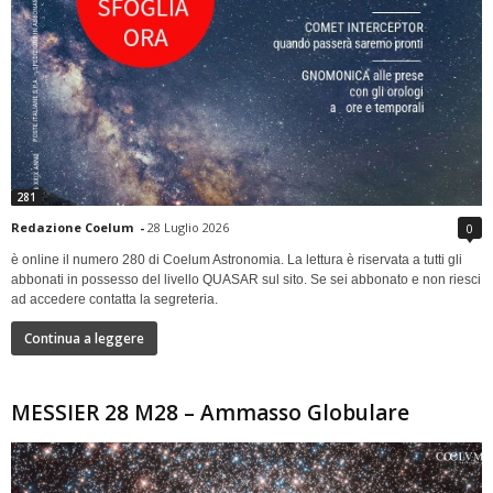
281
Redazione Coelum
-
28 Luglio 2026
0
è online il numero 280 di Coelum Astronomia. La lettura è riservata a tutti gli
abbonati in possesso del livello QUASAR sul sito. Se sei abbonato e non riesci
ad accedere contatta la segreteria.
Continua a leggere
MESSIER 28 M28 – Ammasso Globulare