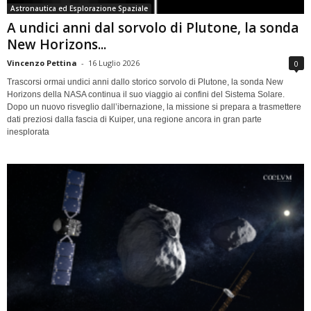
Astronautica ed Esplorazione Spaziale
A undici anni dal sorvolo di Plutone, la sonda
New Horizons...
Vincenzo Pettina
-
16 Luglio 2026
0
Trascorsi ormai undici anni dallo storico sorvolo di Plutone, la sonda New
Horizons della NASA continua il suo viaggio ai confini del Sistema Solare.
Dopo un nuovo risveglio dall’ibernazione, la missione si prepara a trasmettere
dati preziosi dalla fascia di Kuiper, una regione ancora in gran parte
inesplorata