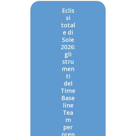
Eclis
si
total
e di
Sole
2026:
gli
stru
men
ti
del
Time
Base
line
Tea
m
per
prep