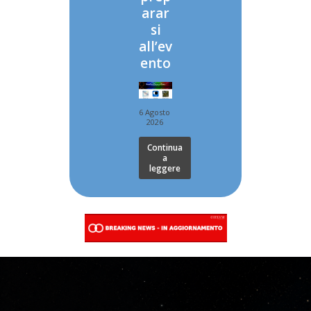
arar
si
all’ev
ento
6 Agosto
2026
Continua
a
leggere