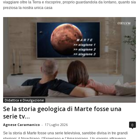
viaggiare oltre la Terra e riscoprire, proprio guardandola da lontano, quanto sia
preziosa la nostra unica casa
Didattica e Divulgazione
Se la storia geologica di Marte fosse una
serie tv…
Agnese Caramanico
-
17 Luglio 2026
0
Se la storia di Marte fosse una serie televisiva, sarebbe divisa in tre grandi
stagioni: il Noachiano, l’Esperiano e l’Amazoniano. Un viaggio attraverso