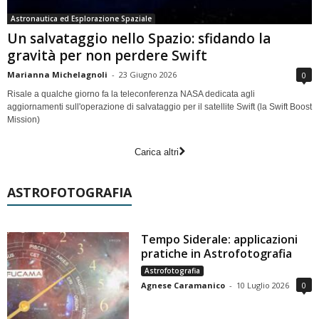
Astronautica ed Esplorazione Spaziale
Un salvataggio nello Spazio: sfidando la
gravità per non perdere Swift
Marianna Michelagnoli
-
23 Giugno 2026
0
Risale a qualche giorno fa la teleconferenza NASA dedicata agli
aggiornamenti sull'operazione di salvataggio per il satellite Swift (la Swift Boost
Mission)
Carica altri
ASTROFOTOGRAFIA
Tempo Siderale: applicazioni
pratiche in Astrofotografia
Astrofotografia
Agnese Caramanico
-
10 Luglio 2026
0