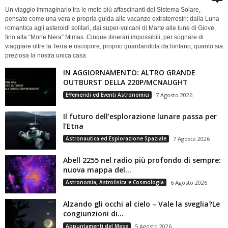
Un viaggio immaginario tra le mete più affascinanti del Sistema Solare,
pensato come una vera e propria guida alle vacanze extraterrestri: dalla Luna
romantica agli asteroidi solitari, dai super-vulcani di Marte alle lune di Giove,
fino alla “Morte Nera” Mimas. Cinque itinerari impossibili, per sognare di
viaggiare oltre la Terra e riscoprire, proprio guardandola da lontano, quanto sia
preziosa la nostra unica casa
IN AGGIORNAMENTO: ALTRO GRANDE
OUTBURST DELLA 220P/MCNAUGHT
Effemeridi ed Eventi Astronomici
7 Agosto 2026
Il futuro dell’esplorazione lunare passa per
l’Etna
Astronautica ed Esplorazione Spaziale
7 Agosto 2026
Abell 2255 nel radio più profondo di sempre:
nuova mappa del...
Astronomia, Astrofisica e Cosmologia
6 Agosto 2026
Alzando gli occhi al cielo – Vale la sveglia?Le
congiunzioni di...
Appuntamenti del Mese
5 Agosto 2026