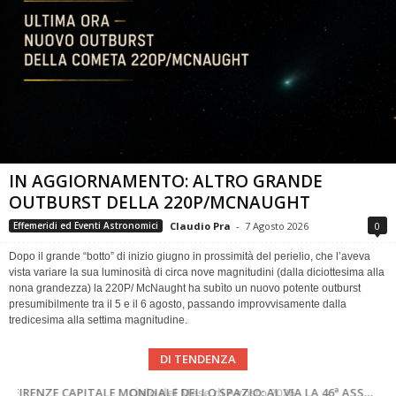
IN AGGIORNAMENTO: ALTRO GRANDE
OUTBURST DELLA 220P/MCNAUGHT
Claudio Pra
-
7 Agosto 2026
0
Effemeridi ed Eventi Astronomici
Dopo il grande “botto” di inizio giugno in prossimità del perielio, che l’aveva
vista variare la sua luminosità di circa nove magnitudini (dalla diciottesima alla
nona grandezza) la 220P/ McNaught ha subìto un nuovo potente outburst
presumibilmente tra il 5 e il 6 agosto, passando improvvisamente dalla
tredicesima alla settima magnitudine.
DI TENDENZA
SUPERNOVAE aggiornamenti del mese – Agosto 2026
Cielo del Mese di Agosto 2026