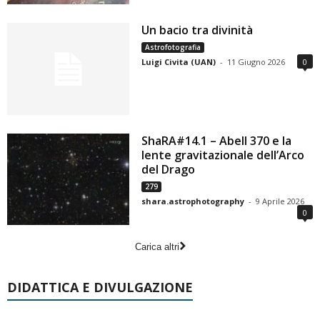
Un bacio tra divinità
Astrofotografia
Luigi Civita (UAN)
-
11 Giugno 2026
0
ShaRA#14.1 – Abell 370 e la
lente gravitazionale dell’Arco
del Drago
279
shara.astrophotography
-
9 Aprile 2026
0
Carica altri
DIDATTICA E DIVULGAZIONE