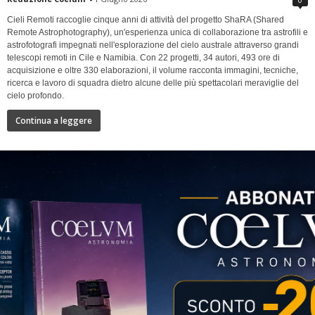
Cieli Remoti raccoglie cinque anni di attività del progetto ShaRA (Shared
Remote Astrophotography), un'esperienza unica di collaborazione tra astrofili e
astrofotografi impegnati nell'esplorazione del cielo australe attraverso grandi
telescopi remoti in Cile e Namibia. Con 22 progetti, 34 autori, 493 ore di
acquisizione e oltre 330 elaborazioni, il volume racconta immagini, tecniche,
ricerca e lavoro di squadra dietro alcune delle più spettacolari meraviglie del
cielo profondo.
Continua a leggere