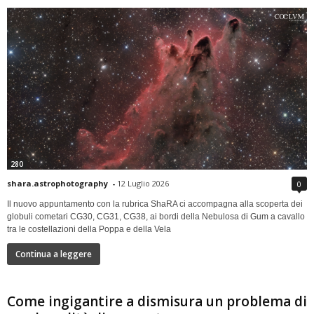
280
shara.astrophotography
-
12 Luglio 2026
0
Il nuovo appuntamento con la rubrica ShaRA ci accompagna alla scoperta dei
globuli cometari CG30, CG31, CG38, ai bordi della Nebulosa di Gum a cavallo
tra le costellazioni della Poppa e della Vela
Continua a leggere
Come ingigantire a dismisura un problema di