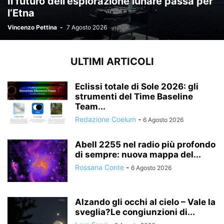
Il futuro dell’esplorazione lunare passa per
l’Etna
Vincenzo Pettina
-
7 Agosto 2026
ULTIMI ARTICOLI
Eclissi totale di Sole 2026: gli
strumenti del Time Baseline
Team...
Redazione Coelum
-
6 Agosto 2026
Abell 2255 nel radio più profondo
di sempre: nuova mappa del...
Rossana Conte
-
6 Agosto 2026
Alzando gli occhi al cielo – Vale la
sveglia?Le congiunzioni di...