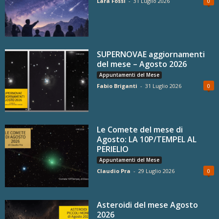
Lara Fossi
-
31 Luglio 2026
0
SUPERNOVAE aggiornamenti
del mese – Agosto 2026
Appuntamenti del Mese
Fabio Briganti
-
31 Luglio 2026
0
Le Comete del mese di
Agosto: LA 10P/TEMPEL AL
PERIELIO
Appuntamenti del Mese
Claudio Pra
-
29 Luglio 2026
0
Asteroidi del mese Agosto
2026