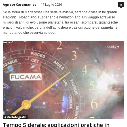
Agnese Caramanico
-
17 Luglio 2026
0
Se la storia di Marte fosse una serie televisiva, sarebbe divisa in tre grandi
stagioni: il Noachiano, l’Esperiano e l’Amazoniano. Un viaggio attraverso
miliardi di anni di evoluzione planetaria, tra oceani scomparsi, gigantesche
eruzioni vulcaniche, perdita dell’atmosfera e trasformazione del pianeta nel
mondo arido che osserviamo oggi.
Astrofotografia
Tempo Siderale: applicazioni pratiche in