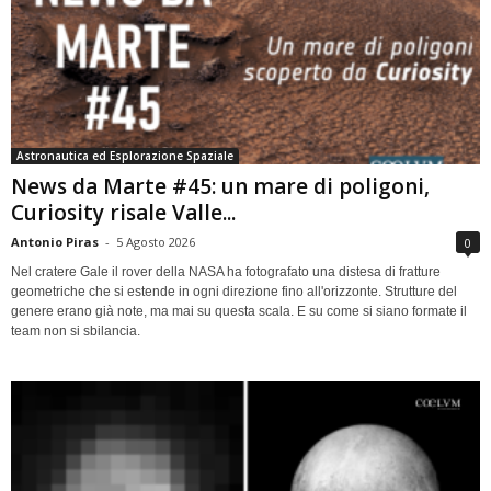
Astronautica ed Esplorazione Spaziale
News da Marte #45: un mare di poligoni,
Curiosity risale Valle...
Antonio Piras
-
5 Agosto 2026
0
Nel cratere Gale il rover della NASA ha fotografato una distesa di fratture
geometriche che si estende in ogni direzione fino all'orizzonte. Strutture del
genere erano già note, ma mai su questa scala. E su come si siano formate il
team non si sbilancia.