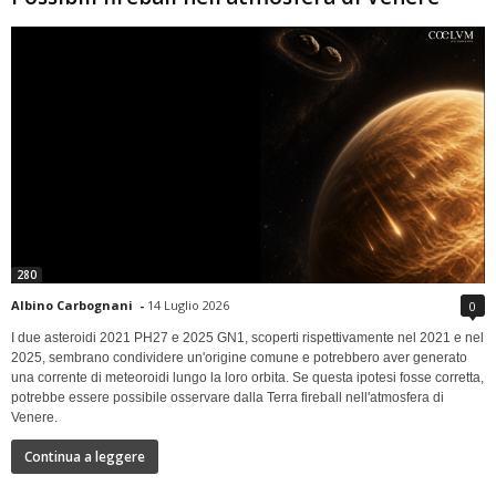
280
Albino Carbognani
-
14 Luglio 2026
0
I due asteroidi 2021 PH27 e 2025 GN1, scoperti rispettivamente nel 2021 e nel
2025, sembrano condividere un'origine comune e potrebbero aver generato
una corrente di meteoroidi lungo la loro orbita. Se questa ipotesi fosse corretta,
potrebbe essere possibile osservare dalla Terra fireball nell'atmosfera di
Venere.
Continua a leggere