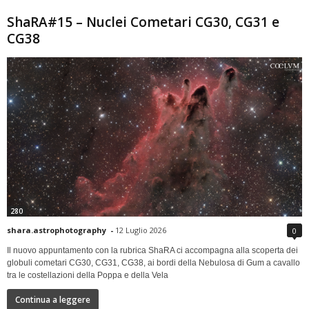
ShaRA#15 – Nuclei Cometari CG30, CG31 e
CG38
280
shara.astrophotography
-
12 Luglio 2026
0
Il nuovo appuntamento con la rubrica ShaRA ci accompagna alla scoperta dei
globuli cometari CG30, CG31, CG38, ai bordi della Nebulosa di Gum a cavallo
tra le costellazioni della Poppa e della Vela
Continua a leggere