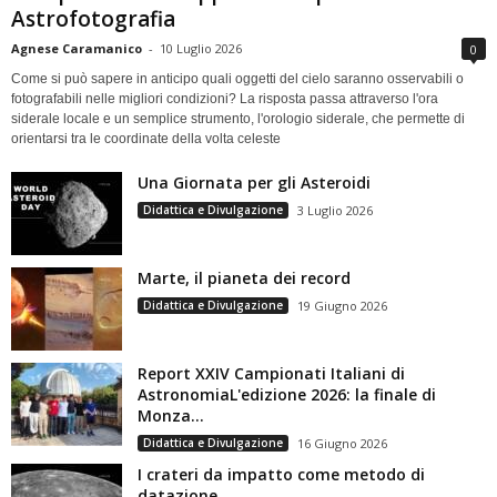
Astrofotografia
Agnese Caramanico
-
10 Luglio 2026
0
Come si può sapere in anticipo quali oggetti del cielo saranno osservabili o
fotografabili nelle migliori condizioni? La risposta passa attraverso l'ora
siderale locale e un semplice strumento, l'orologio siderale, che permette di
orientarsi tra le coordinate della volta celeste
Una Giornata per gli Asteroidi
Didattica e Divulgazione
3 Luglio 2026
Marte, il pianeta dei record
Didattica e Divulgazione
19 Giugno 2026
Report XXIV Campionati Italiani di
AstronomiaL'edizione 2026: la finale di
Monza...
Didattica e Divulgazione
16 Giugno 2026
I crateri da impatto come metodo di
datazione