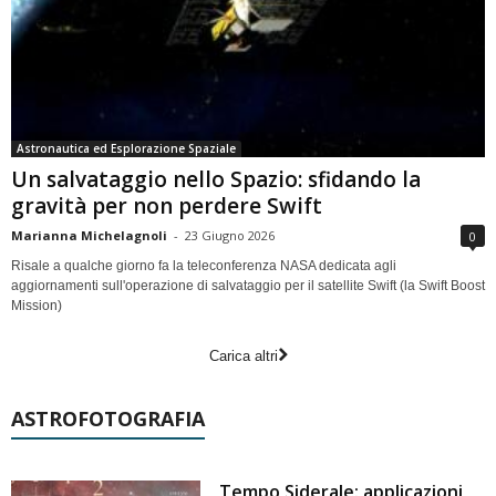
Astronautica ed Esplorazione Spaziale
Un salvataggio nello Spazio: sfidando la
gravità per non perdere Swift
Marianna Michelagnoli
-
23 Giugno 2026
0
Risale a qualche giorno fa la teleconferenza NASA dedicata agli
aggiornamenti sull'operazione di salvataggio per il satellite Swift (la Swift Boost
Mission)
Carica altri
ASTROFOTOGRAFIA
Tempo Siderale: applicazioni