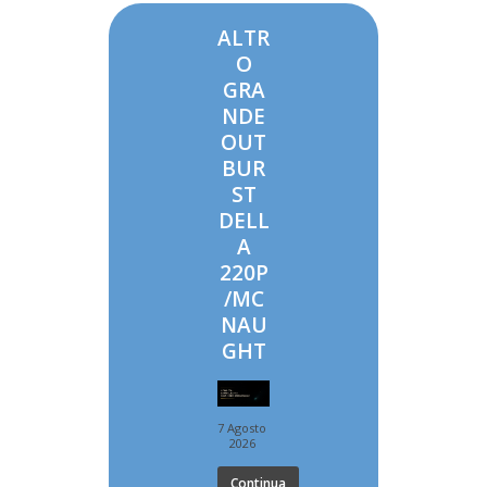
ALTR
O
GRA
NDE
OUT
BUR
ST
DELL
A
220P
/MC
NAU
GHT
7 Agosto
2026
Continua