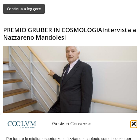
Continua a leggere
PREMIO GRUBER IN COSMOLOGIAIntervista a
Nazzareno Mandolesi
280
Gestisci Consenso
Frida Paolella
-
16 Giugno 2026
0
Intervista al professor Nazzareno Mandolesi, tra i protagonisti della cosmologia
Per fornire le migliori esperienze, utilizziamo tecnologie come i cookie per
spaziale europea e della missione Planck. Il dialogo ripercorre i principali