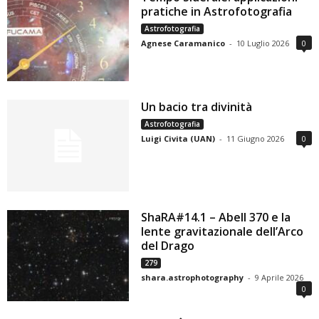
pratiche in Astrofotografia
Astrofotografia
Agnese Caramanico
-
10 Luglio 2026
0
Un bacio tra divinità
Astrofotografia
Luigi Civita (UAN)
-
11 Giugno 2026
0
ShaRA#14.1 – Abell 370 e la
lente gravitazionale dell’Arco
del Drago
279
shara.astrophotography
-
9 Aprile 2026
0