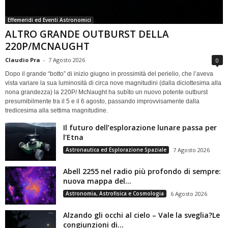
Effemeridi ed Eventi Astronomici
ALTRO GRANDE OUTBURST DELLA
220P/MCNAUGHT
Claudio Pra
-
7 Agosto 2026
0
Dopo il grande “botto” di inizio giugno in prossimità del perielio, che l’aveva
vista variare la sua luminosità di circa nove magnitudini (dalla diciottesima alla
nona grandezza) la 220P/ McNaught ha subìto un nuovo potente outburst
presumibilmente tra il 5 e il 6 agosto, passando improvvisamente dalla
tredicesima alla settima magnitudine.
Il futuro dell’esplorazione lunare passa per
l’Etna
Astronautica ed Esplorazione Spaziale
7 Agosto 2026
Abell 2255 nel radio più profondo di sempre:
nuova mappa del...
Astronomia, Astrofisica e Cosmologia
6 Agosto 2026
Alzando gli occhi al cielo – Vale la sveglia?Le
congiunzioni di...