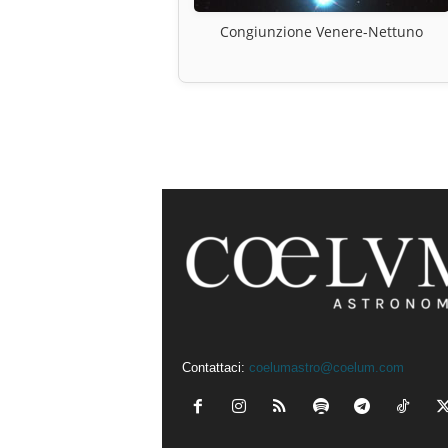
Congiunzione Venere-Nettuno
Contattaci:
coelumastro@coelum.com