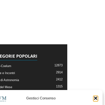
EGORIE POPOLARI
12873
-Coelum
2914
e e Incontri
2412
di Astronomia
1315
 del Mese
365
nomia, Astrofisica e Cosmologia
Gestisci Consenso
268
li e Risorse On-Line