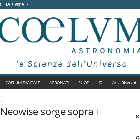
R
LA RIVISTA
COELUM DIGITALE
ABBONATI
SHOP
🛒
Area Riservata
nici
Neowise sorge sopra i