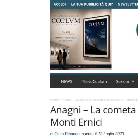
ACCEDI
LA TUA PUBBLICITÀ QUI?
NEWSLETTE
C
o
NEWS
PhotoCoelum
Sezioni
e
l
u
Home
>
Anagni – La Cometa Neowise Sorge Sopra I Monti Er
Anagni – La cometa 
m
A
Monti Ernici
s
t
r
di
Carlo Ribaudo
inserita il
12 Luglio 2020
o