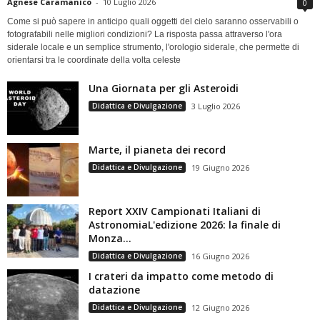
Agnese Caramanico
-
10 Luglio 2026
0
Come si può sapere in anticipo quali oggetti del cielo saranno osservabili o
fotografabili nelle migliori condizioni? La risposta passa attraverso l'ora
siderale locale e un semplice strumento, l'orologio siderale, che permette di
orientarsi tra le coordinate della volta celeste
Una Giornata per gli Asteroidi
Didattica e Divulgazione
3 Luglio 2026
Marte, il pianeta dei record
Didattica e Divulgazione
19 Giugno 2026
Report XXIV Campionati Italiani di
AstronomiaL'edizione 2026: la finale di
Monza...
Didattica e Divulgazione
16 Giugno 2026
I crateri da impatto come metodo di
datazione
Didattica e Divulgazione
12 Giugno 2026