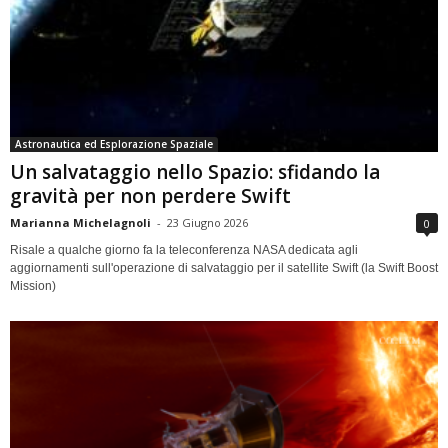
Astronautica ed Esplorazione Spaziale
Un salvataggio nello Spazio: sfidando la
gravità per non perdere Swift
Marianna Michelagnoli
-
23 Giugno 2026
0
Risale a qualche giorno fa la teleconferenza NASA dedicata agli
aggiornamenti sull'operazione di salvataggio per il satellite Swift (la Swift Boost
Mission)