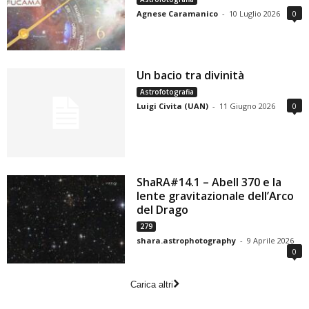
Agnese Caramanico
-
10 Luglio 2026
0
Un bacio tra divinità
Astrofotografia
Luigi Civita (UAN)
-
11 Giugno 2026
0
ShaRA#14.1 – Abell 370 e la
lente gravitazionale dell’Arco
del Drago
279
shara.astrophotography
-
9 Aprile 2026
0
Carica altri