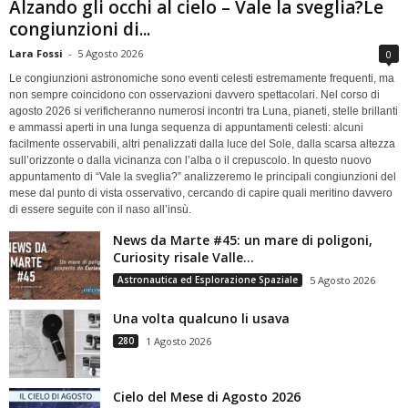
Alzando gli occhi al cielo – Vale la sveglia?Le
congiunzioni di...
Lara Fossi
-
5 Agosto 2026
0
Le congiunzioni astronomiche sono eventi celesti estremamente frequenti, ma
non sempre coincidono con osservazioni davvero spettacolari. Nel corso di
agosto 2026 si verificheranno numerosi incontri tra Luna, pianeti, stelle brillanti
e ammassi aperti in una lunga sequenza di appuntamenti celesti: alcuni
facilmente osservabili, altri penalizzati dalla luce del Sole, dalla scarsa altezza
sull’orizzonte o dalla vicinanza con l’alba o il crepuscolo. In questo nuovo
appuntamento di “Vale la sveglia?” analizzeremo le principali congiunzioni del
mese dal punto di vista osservativo, cercando di capire quali meritino davvero
di essere seguite con il naso all’insù.
News da Marte #45: un mare di poligoni,
Curiosity risale Valle...
Astronautica ed Esplorazione Spaziale
5 Agosto 2026
Una volta qualcuno li usava
280
1 Agosto 2026
Cielo del Mese di Agosto 2026