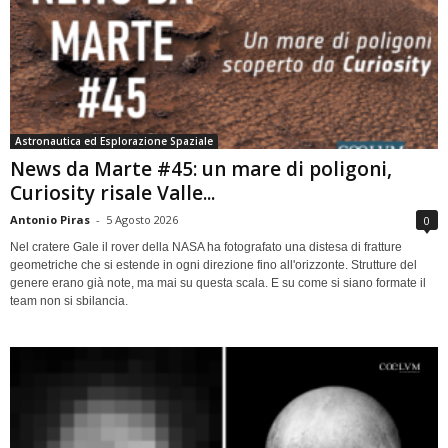
Astronautica ed Esplorazione Spaziale
News da Marte #45: un mare di poligoni,
Curiosity risale Valle...
Antonio Piras
-
5 Agosto 2026
0
Nel cratere Gale il rover della NASA ha fotografato una distesa di fratture
geometriche che si estende in ogni direzione fino all'orizzonte. Strutture del
genere erano già note, ma mai su questa scala. E su come si siano formate il
team non si sbilancia.