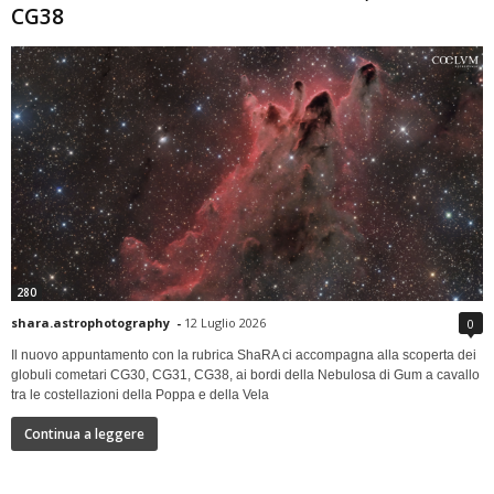
CG38
280
shara.astrophotography
-
12 Luglio 2026
0
Il nuovo appuntamento con la rubrica ShaRA ci accompagna alla scoperta dei
globuli cometari CG30, CG31, CG38, ai bordi della Nebulosa di Gum a cavallo
tra le costellazioni della Poppa e della Vela
Continua a leggere