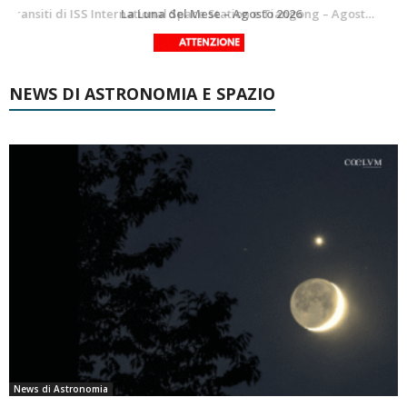
Le costellazioni di Agosto 2026: Delfino
La Luna del Mese – Agosto 2026
NEWS DI ASTRONOMIA E SPAZIO
News di Astronomia