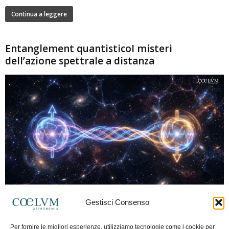
Continua a leggere
Entanglement quantisticoI misteri
dell’azione spettrale a distanza
280
Gestisci Consenso
Marco Lorrai
-
15 Giugno 2026
0
L'entanglement quantistico è uno dei fenomeni più sorprendenti della fisica
Per fornire le migliori esperienze, utilizziamo tecnologie come i cookie per
moderna: due particelle possono mostrare correlazioni che sembrano ignorare