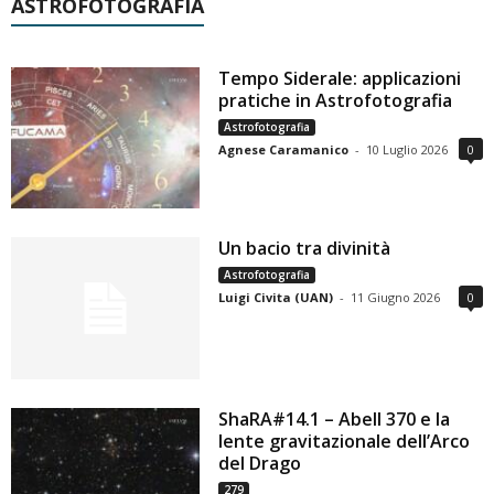
ASTROFOTOGRAFIA
Tempo Siderale: applicazioni
pratiche in Astrofotografia
Astrofotografia
Agnese Caramanico
-
10 Luglio 2026
0
Un bacio tra divinità
Astrofotografia
Luigi Civita (UAN)
-
11 Giugno 2026
0
ShaRA#14.1 – Abell 370 e la
lente gravitazionale dell’Arco
del Drago
279