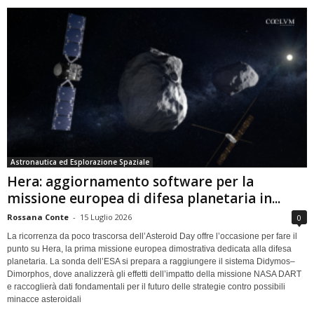
Astronautica ed Esplorazione Spaziale
Hera: aggiornamento software per la
missione europea di difesa planetaria in...
Rossana Conte
-
15 Luglio 2026
0
La ricorrenza da poco trascorsa dell’Asteroid Day offre l’occasione per fare il
punto su Hera, la prima missione europea dimostrativa dedicata alla difesa
planetaria. La sonda dell’ESA si prepara a raggiungere il sistema Didymos–
Dimorphos, dove analizzerà gli effetti dell’impatto della missione NASA DART
e raccoglierà dati fondamentali per il futuro delle strategie contro possibili
minacce asteroidali