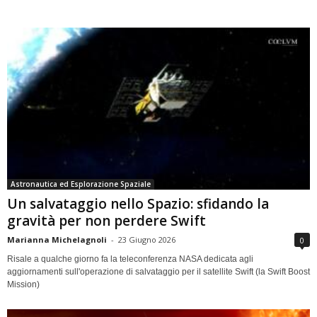
Astronautica ed Esplorazione Spaziale
Un salvataggio nello Spazio: sfidando la
gravità per non perdere Swift
Marianna Michelagnoli
-
23 Giugno 2026
0
Risale a qualche giorno fa la teleconferenza NASA dedicata agli
aggiornamenti sull'operazione di salvataggio per il satellite Swift (la Swift Boost
Mission)