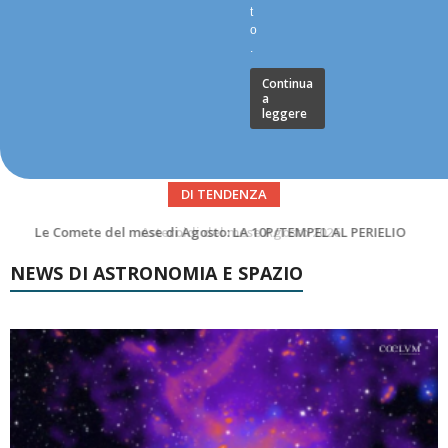
t
o
.
Continua
a
leggere
DI TENDENZA
Asteroidi del mese Agosto 2026
NEWS DI ASTRONOMIA E SPAZIO