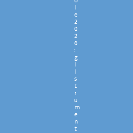
o
l
e
2
0
2
6
:
g
l
i
s
t
r
u
m
e
n
t