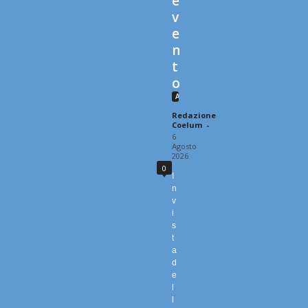
e
v
e
n
t
o
Astrotecnica e Osservazione
Redazione
Coelum
-
6
Agosto
2026
0
I
n
v
i
s
t
a
d
e
l
l