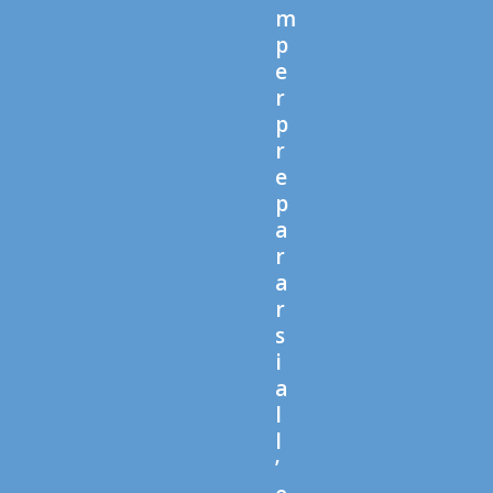
m
p
e
r
p
r
e
p
a
r
a
r
s
i
a
l
l
’