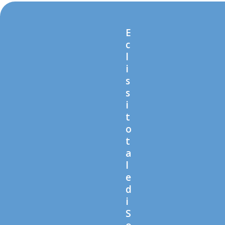
E
c
l
i
s
s
i
t
o
t
a
l
e
d
i
S