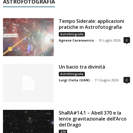
ASTROFOTOGRAFIA
Tempo Siderale: applicazioni
pratiche in Astrofotografia
Astrofotografia
Agnese Caramanico
-
10 Luglio 2026
0
Un bacio tra divinità
Astrofotografia
Luigi Civita (UAN)
-
11 Giugno 2026
0
ShaRA#14.1 – Abell 370 e la
lente gravitazionale dell’Arco
del Drago
279