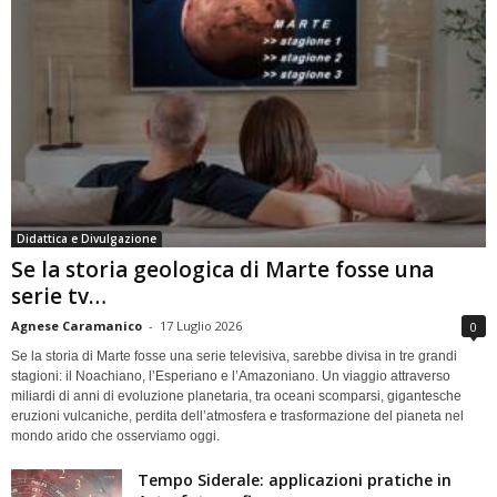
Didattica e Divulgazione
Se la storia geologica di Marte fosse una
serie tv…
Agnese Caramanico
-
17 Luglio 2026
0
Se la storia di Marte fosse una serie televisiva, sarebbe divisa in tre grandi
stagioni: il Noachiano, l’Esperiano e l’Amazoniano. Un viaggio attraverso
miliardi di anni di evoluzione planetaria, tra oceani scomparsi, gigantesche
eruzioni vulcaniche, perdita dell’atmosfera e trasformazione del pianeta nel
mondo arido che osserviamo oggi.
Tempo Siderale: applicazioni pratiche in