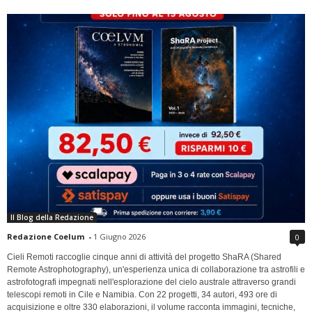
Il Blog della Redazione
Redazione Coelum
-
1 Giugno 2026
0
Cieli Remoti raccoglie cinque anni di attività del progetto ShaRA (Shared
Remote Astrophotography), un'esperienza unica di collaborazione tra astrofili e
astrofotografi impegnati nell'esplorazione del cielo australe attraverso grandi
telescopi remoti in Cile e Namibia. Con 22 progetti, 34 autori, 493 ore di
acquisizione e oltre 330 elaborazioni, il volume racconta immagini, tecniche,