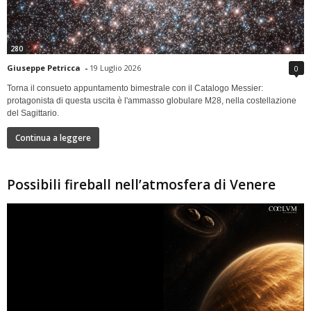
280
Giuseppe Petricca
-
19 Luglio 2026
0
Torna il consueto appuntamento bimestrale con il Catalogo Messier:
protagonista di questa uscita è l'ammasso globulare M28, nella costellazione
del Sagittario.
Continua a leggere
Possibili fireball nell’atmosfera di Venere