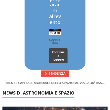
arar
si
all’ev
ento
6 Agosto
2026
Continua
a
leggere
DI TENDENZA
SUPERNOVAE aggiornamenti del mese – Agosto 2026
Cielo del Mese di Agosto 2026
NEWS DI ASTRONOMIA E SPAZIO