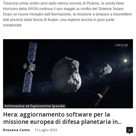
Trascorsi ormai undici anni dallo storico sorvolo di Plutone, la sonda New
Horizons della NASA continua il suo viaggio ai confini del Sistema Solare.
Dopo un nuovo risveglio dall’ibernazione, la missione si prepara a trasmettere
dati preziosi dalla fascia di Kuiper, una regione ancora in gran parte
inesplorata
Astronautica ed Esplorazione Spaziale
Hera: aggiornamento software per la
missione europea di difesa planetaria in...
Rossana Conte
-
15 Luglio 2026
0