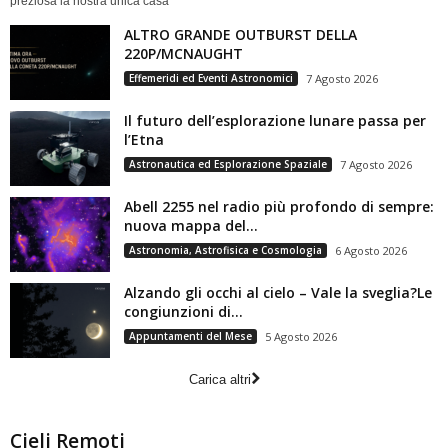
preziosa la nostra unica casa
ALTRO GRANDE OUTBURST DELLA
220P/MCNAUGHT
Effemeridi ed Eventi Astronomici
7 Agosto 2026
Il futuro dell’esplorazione lunare passa per
l’Etna
Astronautica ed Esplorazione Spaziale
7 Agosto 2026
Abell 2255 nel radio più profondo di sempre:
nuova mappa del...
Astronomia, Astrofisica e Cosmologia
6 Agosto 2026
Alzando gli occhi al cielo – Vale la sveglia?Le
congiunzioni di...
Appuntamenti del Mese
5 Agosto 2026
Carica altri
Cieli Remoti