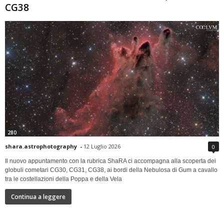
CG38
280
shara.astrophotography
-
12 Luglio 2026
0
Il nuovo appuntamento con la rubrica ShaRA ci accompagna alla scoperta dei
globuli cometari CG30, CG31, CG38, ai bordi della Nebulosa di Gum a cavallo
tra le costellazioni della Poppa e della Vela
Continua a leggere