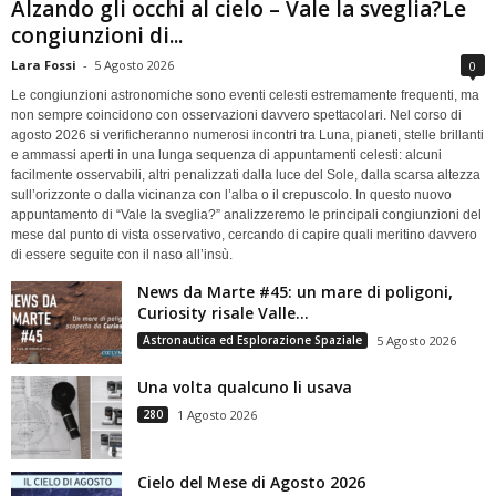
Alzando gli occhi al cielo – Vale la sveglia?Le
congiunzioni di...
Lara Fossi
-
5 Agosto 2026
0
Le congiunzioni astronomiche sono eventi celesti estremamente frequenti, ma
non sempre coincidono con osservazioni davvero spettacolari. Nel corso di
agosto 2026 si verificheranno numerosi incontri tra Luna, pianeti, stelle brillanti
e ammassi aperti in una lunga sequenza di appuntamenti celesti: alcuni
facilmente osservabili, altri penalizzati dalla luce del Sole, dalla scarsa altezza
sull’orizzonte o dalla vicinanza con l’alba o il crepuscolo. In questo nuovo
appuntamento di “Vale la sveglia?” analizzeremo le principali congiunzioni del
mese dal punto di vista osservativo, cercando di capire quali meritino davvero
di essere seguite con il naso all’insù.
News da Marte #45: un mare di poligoni,
Curiosity risale Valle...
Astronautica ed Esplorazione Spaziale
5 Agosto 2026
Una volta qualcuno li usava
280
1 Agosto 2026
Cielo del Mese di Agosto 2026