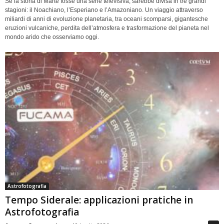
Se la storia di Marte fosse una serie televisiva, sarebbe divisa in tre grandi
stagioni: il Noachiano, l’Esperiano e l’Amazoniano. Un viaggio attraverso
miliardi di anni di evoluzione planetaria, tra oceani scomparsi, gigantesche
eruzioni vulcaniche, perdita dell’atmosfera e trasformazione del pianeta nel
mondo arido che osserviamo oggi.
Astrofotografia
Tempo Siderale: applicazioni pratiche in
Astrofotografia