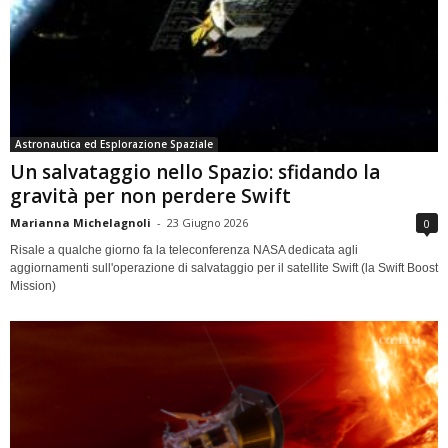
Astronautica ed Esplorazione Spaziale
Un salvataggio nello Spazio: sfidando la
gravità per non perdere Swift
Marianna Michelagnoli
-
23 Giugno 2026
0
Risale a qualche giorno fa la teleconferenza NASA dedicata agli
aggiornamenti sull'operazione di salvataggio per il satellite Swift (la Swift Boost
Mission)