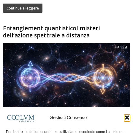
Continua a leggere
Entanglement quantisticoI misteri
dell’azione spettrale a distanza
280
Gestisci Consenso
Marco Lorrai
-
15 Giugno 2026
0
L'entanglement quantistico è uno dei fenomeni più sorprendenti della fisica
Per fornire le migliori esperienze, utilizziamo tecnologie come i cookie per
moderna: due particelle possono mostrare correlazioni che sembrano ignorare