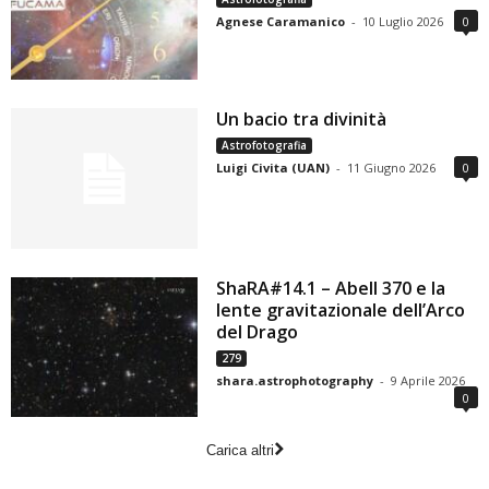
Agnese Caramanico
-
10 Luglio 2026
0
Un bacio tra divinità
Astrofotografia
Luigi Civita (UAN)
-
11 Giugno 2026
0
ShaRA#14.1 – Abell 370 e la
lente gravitazionale dell’Arco
del Drago
279
shara.astrophotography
-
9 Aprile 2026
0
Carica altri