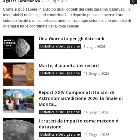
Agnese Caramanico
-
10 Luglio 2026
0
Come si può sapere in anticipo quali oggetti del cielo saranno osservabili o
fotografabili nelle migliori condizioni? La risposta passa attraverso l'ora
siderale locale e un semplice strumento, l'orologio siderale, che permette di
orientarsi tra le coordinate della volta celeste
Una Giornata per gli Asteroidi
Didattica e Divulgazione
3 Luglio 2026
Marte, il pianeta dei record
Didattica e Divulgazione
19 Giugno 2026
Report XXIV Campionati Italiani di
AstronomiaL'edizione 2026: la finale di
Monza...
Didattica e Divulgazione
16 Giugno 2026
I crateri da impatto come metodo di
datazione
Didattica e Divulgazione
12 Giugno 2026