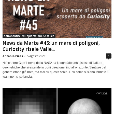
Astronautica ed Esplorazione Spaziale
News da Marte #45: un mare di poligoni,
Curiosity risale Valle...
Antonio Piras
-
5 Agosto 2026
0
Nel cratere Gale il rover della NASA ha fotografato una distesa di fratture
geometriche che si estende in ogni direzione fino all'orizzonte. Strutture del
genere erano già note, ma mai su questa scala. E su come si siano formate il
team non si sbilancia.