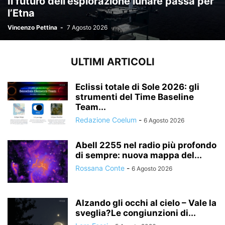
Il futuro dell’esplorazione lunare passa per
l’Etna
Vincenzo Pettina
-
7 Agosto 2026
ULTIMI ARTICOLI
Eclissi totale di Sole 2026: gli
strumenti del Time Baseline
Team...
Redazione Coelum
-
6 Agosto 2026
Abell 2255 nel radio più profondo
di sempre: nuova mappa del...
Rossana Conte
-
6 Agosto 2026
Alzando gli occhi al cielo – Vale la
sveglia?Le congiunzioni di...