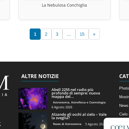
La Nebulosa Conchiglia
1
2
3
…
15
»
ALTRE NOTIZIE
CAT
Photo
Abell 2255 nel radio più
profondo di sempre: nuova
mappa del...
Mostr
Astronomia, Astrofisica e Cosmologia
News 
6 Agosto 2026
Alzando gli occhi al cielo – Vale
Cielo
la sveglia?
Astro
News di Astronomia
5 Agosto 2026