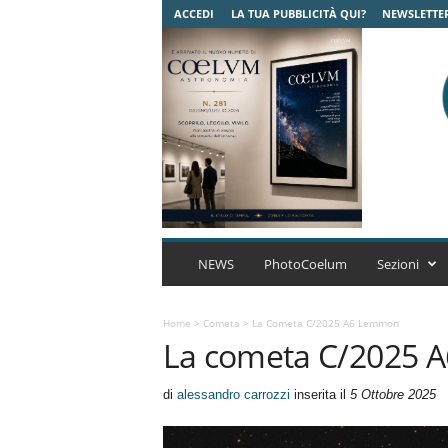
ACCEDI
LA TUA PUBBLICITÀ QUI?
NEWSLETTE
C
o
NEWS
PhotoCoelum
Sezioni
e
l
u
Home
>
Cometa
>
La Cometa C/2025 A6 Lemmon
La cometa C/2025
m
A
s
di
alessandro carrozzi
inserita il
5 Ottobre 2025
t
r
o