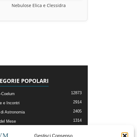
Nebulose Elica e Clessidra
EGORIE POPOLARI
12873
-Coelum
2914
e e Incontri
2405
di Astronomia
1314
 del Mese
365
nomia, Astrofisica e Cosmologia
Gestisci Consenso