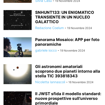
Silvia Casu
-
19 Novembre 2024
SNHUNT133: UN ENIGMATICO
TRANSIENTE IN UN NUCLEO
GALATTICO
Redazione Coelum
-
19 Novembre 2024
Panorama Mosaico: APP per foto
panoramiche
gabriele iocco
-
19 Novembre 2024
Gli astronomi amatoriali
scoprono due pianeti intorno alla
stella TIC 393818343
Nicoletta Iannascoli
-
16 Novembre 2024
Il JWST sfida il modello standard:
nuove prospettive sull’universo
primordiale