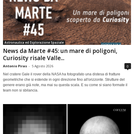
Astronautica ed Esplorazione Spaziale
News da Marte #45: un mare di poligoni,
Curiosity risale Valle...
Antonio Piras
-
5 Agosto 2026
0
Nel cratere Gale il rover della NASA ha fotografato una distesa di fratture
geometriche che si estende in ogni direzione fino all'orizzonte. Strutture del
genere erano già note, ma mai su questa scala. E su come si siano formate il
team non si sbilancia.