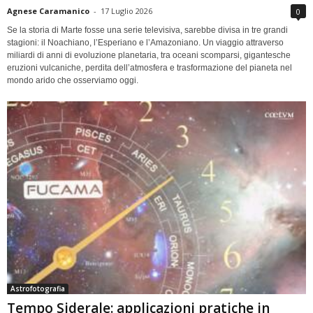
Agnese Caramanico
-
17 Luglio 2026
0
Se la storia di Marte fosse una serie televisiva, sarebbe divisa in tre grandi
stagioni: il Noachiano, l’Esperiano e l’Amazoniano. Un viaggio attraverso
miliardi di anni di evoluzione planetaria, tra oceani scomparsi, gigantesche
eruzioni vulcaniche, perdita dell’atmosfera e trasformazione del pianeta nel
mondo arido che osserviamo oggi.
Astrofotografia
Tempo Siderale: applicazioni pratiche in