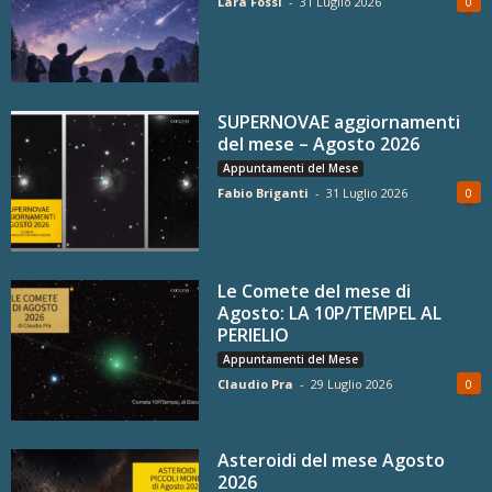
Lara Fossi
-
31 Luglio 2026
0
SUPERNOVAE aggiornamenti
del mese – Agosto 2026
Appuntamenti del Mese
Fabio Briganti
-
31 Luglio 2026
0
Le Comete del mese di
Agosto: LA 10P/TEMPEL AL
PERIELIO
Appuntamenti del Mese
Claudio Pra
-
29 Luglio 2026
0
Asteroidi del mese Agosto
2026