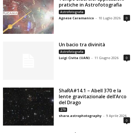
pratiche in Astrofotografia
Astrofotografia
Agnese Caramanico
-
10 Luglio 2026
0
Un bacio tra divinità
Astrofotografia
Luigi Civita (UAN)
-
11 Giugno 2026
0
ShaRA#14.1 – Abell 370 e la
lente gravitazionale dell’Arco
del Drago
279
shara.astrophotography
-
9 Aprile 2026
0