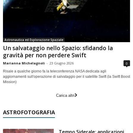
Astronautica ed Esplorazione Spaziale
Un salvataggio nello Spazio: sfidando la
gravità per non perdere Swift
Marianna Michelagnoli
-
23 Giugno 2026
0
Risale a qualche giorno fa la teleconferenza NASA dedicata agli
aggiornamenti sull'operazione di salvataggio per il satellite Swift (la Swift Boost
Mission)
Carica altri
ASTROFOTOGRAFIA
Tempo Siderale: applicazioni