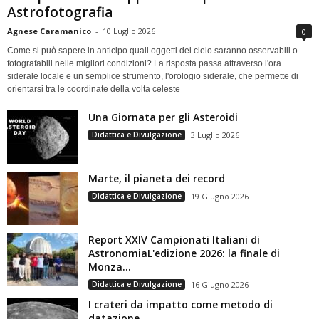
Astrofotografia
Agnese Caramanico
-
10 Luglio 2026
0
Come si può sapere in anticipo quali oggetti del cielo saranno osservabili o
fotografabili nelle migliori condizioni? La risposta passa attraverso l'ora
siderale locale e un semplice strumento, l'orologio siderale, che permette di
orientarsi tra le coordinate della volta celeste
Una Giornata per gli Asteroidi
Didattica e Divulgazione
3 Luglio 2026
Marte, il pianeta dei record
Didattica e Divulgazione
19 Giugno 2026
Report XXIV Campionati Italiani di
AstronomiaL'edizione 2026: la finale di
Monza...
Didattica e Divulgazione
16 Giugno 2026
I crateri da impatto come metodo di
datazione