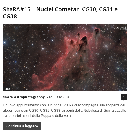
ShaRA#15 – Nuclei Cometari CG30, CG31 e
CG38
280
shara.astrophotography
-
12 Luglio 2026
0
Il nuovo appuntamento con la rubrica ShaRA ci accompagna alla scoperta dei
globuli cometari CG30, CG31, CG38, ai bordi della Nebulosa di Gum a cavallo
tra le costellazioni della Poppa e della Vela
Continua a leggere