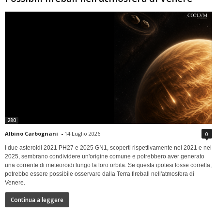
280
Albino Carbognani
-
14 Luglio 2026
0
I due asteroidi 2021 PH27 e 2025 GN1, scoperti rispettivamente nel 2021 e nel
2025, sembrano condividere un'origine comune e potrebbero aver generato
una corrente di meteoroidi lungo la loro orbita. Se questa ipotesi fosse corretta,
potrebbe essere possibile osservare dalla Terra fireball nell'atmosfera di
Venere.
Continua a leggere