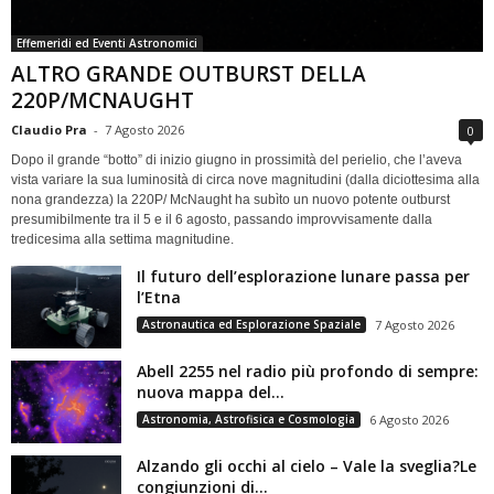
Effemeridi ed Eventi Astronomici
ALTRO GRANDE OUTBURST DELLA
220P/MCNAUGHT
Claudio Pra
-
7 Agosto 2026
0
Dopo il grande “botto” di inizio giugno in prossimità del perielio, che l’aveva
vista variare la sua luminosità di circa nove magnitudini (dalla diciottesima alla
nona grandezza) la 220P/ McNaught ha subìto un nuovo potente outburst
presumibilmente tra il 5 e il 6 agosto, passando improvvisamente dalla
tredicesima alla settima magnitudine.
Il futuro dell’esplorazione lunare passa per
l’Etna
Astronautica ed Esplorazione Spaziale
7 Agosto 2026
Abell 2255 nel radio più profondo di sempre:
nuova mappa del...
Astronomia, Astrofisica e Cosmologia
6 Agosto 2026
Alzando gli occhi al cielo – Vale la sveglia?Le
congiunzioni di...