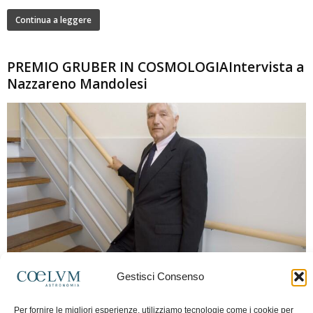
Continua a leggere
PREMIO GRUBER IN COSMOLOGIAIntervista a
Nazzareno Mandolesi
280
Gestisci Consenso
Frida Paolella
-
16 Giugno 2026
0
Intervista al professor Nazzareno Mandolesi, tra i protagonisti della cosmologia
Per fornire le migliori esperienze, utilizziamo tecnologie come i cookie per
spaziale europea e della missione Planck. Il dialogo ripercorre i principali