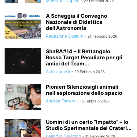
Massimo D'Apice
-
22 Febbraio 2026
A Scheggia il Convegno
Nazionale di Didattica
dell’Astronomia
Redazione Coelum
-
21 Febbraio 2026
ShaRA#14 – Il Rettangolo
Rosso Target Peculiare per gli
amici del Team...
Aldo Zanetti
-
20 Febbraio 2026
Pionieri Silenziosigli animali
nell'esplorazione dello spazio
Andrea Ferrero
-
15 Febbraio 2026
Uomini di un certo “Impatto” – lo
Studio Sperimentale dei Crateri...
Leandro Saracino
-
15 Febbraio 2026