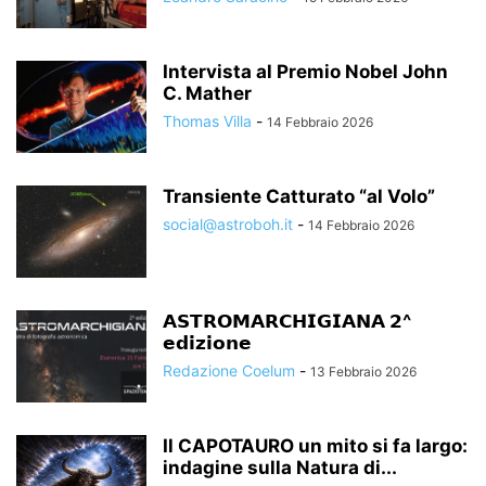
Intervista al Premio Nobel John
C. Mather
Thomas Villa
-
14 Febbraio 2026
Transiente Catturato “al Volo”
social@astroboh.it
-
14 Febbraio 2026
𝗔𝗦𝗧𝗥𝗢𝗠𝗔𝗥𝗖𝗛𝗜𝗚𝗜𝗔𝗡𝗔 𝟮^
𝗲𝗱𝗶𝘇𝗶𝗼𝗻𝗲
Redazione Coelum
-
13 Febbraio 2026
Il CAPOTAURO un mito si fa largo:
indagine sulla Natura di...