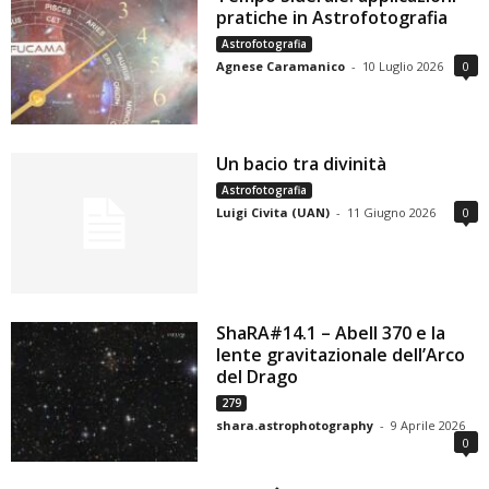
pratiche in Astrofotografia
Astrofotografia
Agnese Caramanico
-
10 Luglio 2026
0
Un bacio tra divinità
Astrofotografia
Luigi Civita (UAN)
-
11 Giugno 2026
0
ShaRA#14.1 – Abell 370 e la
lente gravitazionale dell’Arco
del Drago
279
shara.astrophotography
-
9 Aprile 2026
0