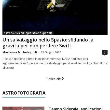
Astronautica ed Esplorazione Spaziale
Un salvataggio nello Spazio: sfidando la
gravità per non perdere Swift
Marianna Michelagnoli
-
23 Giugno 2026
0
Risale a qualche giorno fa la teleconferenza NASA dedicata agli
aggiornamenti sull'operazione di salvataggio per il satellite Swift (la Swift Boost
Mission)
Carica altri
ASTROFOTOGRAFIA
Tempo Siderale: applicazioni