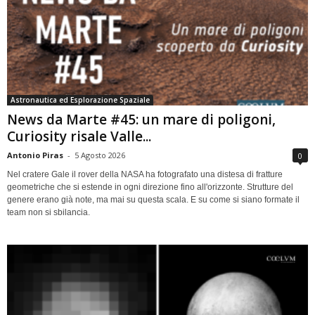
Astronautica ed Esplorazione Spaziale
News da Marte #45: un mare di poligoni,
Curiosity risale Valle...
Antonio Piras
-
5 Agosto 2026
0
Nel cratere Gale il rover della NASA ha fotografato una distesa di fratture
geometriche che si estende in ogni direzione fino all'orizzonte. Strutture del
genere erano già note, ma mai su questa scala. E su come si siano formate il
team non si sbilancia.