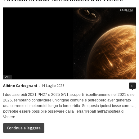
280
Albino Carbognani
-
14 Luglio 2026
0
I due asteroidi 2021 PH27 e 2025 GN1, scoperti rispettivamente nel 2021 e nel
2025, sembrano condividere un'origine comune e potrebbero aver generato
una corrente di meteoroidi lungo la loro orbita. Se questa ipotesi fosse corretta,
potrebbe essere possibile osservare dalla Terra fireball nell'atmosfera di
Venere.
Continua a leggere