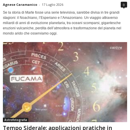
Agnese Caramanico
-
17 Luglio 2026
0
Se la storia di Marte fosse una serie televisiva, sarebbe divisa in tre grandi
stagioni: il Noachiano, l’Esperiano e l’Amazoniano. Un viaggio attraverso
miliardi di anni di evoluzione planetaria, tra oceani scomparsi, gigantesche
eruzioni vulcaniche, perdita dell’atmosfera e trasformazione del pianeta nel
mondo arido che osserviamo oggi.
Astrofotografia
Tempo Siderale: applicazioni pratiche in