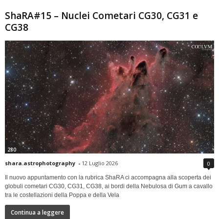
ShaRA#15 – Nuclei Cometari CG30, CG31 e
CG38
280
shara.astrophotography
-
12 Luglio 2026
0
Il nuovo appuntamento con la rubrica ShaRA ci accompagna alla scoperta dei
globuli cometari CG30, CG31, CG38, ai bordi della Nebulosa di Gum a cavallo
tra le costellazioni della Poppa e della Vela
Continua a leggere