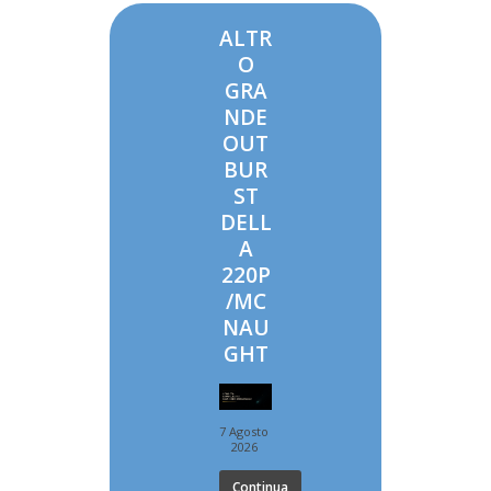
ALTR
O
GRA
NDE
OUT
BUR
ST
DELL
A
220P
/MC
NAU
GHT
7 Agosto
2026
Continua