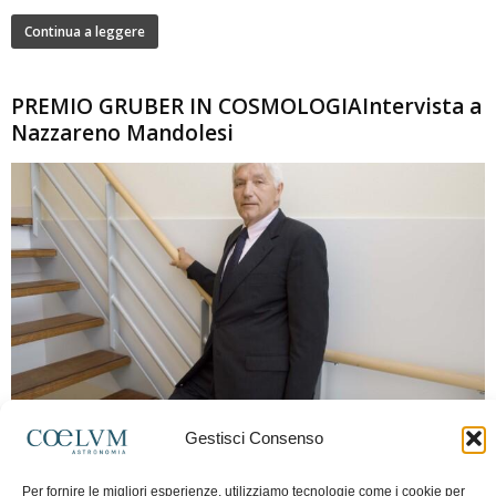
Continua a leggere
PREMIO GRUBER IN COSMOLOGIAIntervista a
Nazzareno Mandolesi
280
Gestisci Consenso
Frida Paolella
-
16 Giugno 2026
0
Intervista al professor Nazzareno Mandolesi, tra i protagonisti della cosmologia
Per fornire le migliori esperienze, utilizziamo tecnologie come i cookie per
spaziale europea e della missione Planck. Il dialogo ripercorre i principali