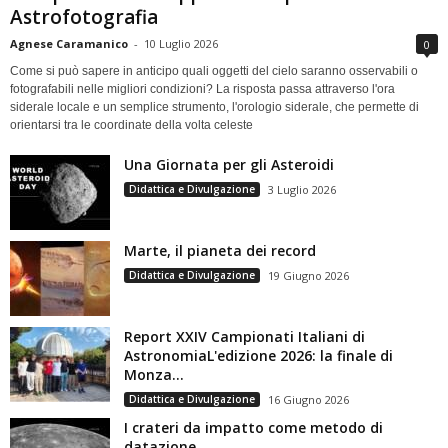
Astrofotografia
Agnese Caramanico
-
10 Luglio 2026
0
Come si può sapere in anticipo quali oggetti del cielo saranno osservabili o
fotografabili nelle migliori condizioni? La risposta passa attraverso l'ora
siderale locale e un semplice strumento, l'orologio siderale, che permette di
orientarsi tra le coordinate della volta celeste
Una Giornata per gli Asteroidi
Didattica e Divulgazione
3 Luglio 2026
Marte, il pianeta dei record
Didattica e Divulgazione
19 Giugno 2026
Report XXIV Campionati Italiani di
AstronomiaL'edizione 2026: la finale di
Monza...
Didattica e Divulgazione
16 Giugno 2026
I crateri da impatto come metodo di
datazione