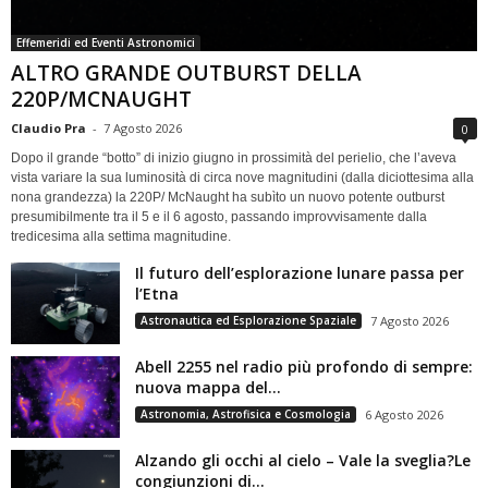
Effemeridi ed Eventi Astronomici
ALTRO GRANDE OUTBURST DELLA
220P/MCNAUGHT
Claudio Pra
-
7 Agosto 2026
0
Dopo il grande “botto” di inizio giugno in prossimità del perielio, che l’aveva
vista variare la sua luminosità di circa nove magnitudini (dalla diciottesima alla
nona grandezza) la 220P/ McNaught ha subìto un nuovo potente outburst
presumibilmente tra il 5 e il 6 agosto, passando improvvisamente dalla
tredicesima alla settima magnitudine.
Il futuro dell’esplorazione lunare passa per
l’Etna
Astronautica ed Esplorazione Spaziale
7 Agosto 2026
Abell 2255 nel radio più profondo di sempre:
nuova mappa del...
Astronomia, Astrofisica e Cosmologia
6 Agosto 2026
Alzando gli occhi al cielo – Vale la sveglia?Le
congiunzioni di...