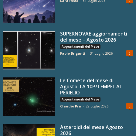
Lara Fossi
-
31 Luglio 2026
0
SUPERNOVAE aggiornamenti
del mese – Agosto 2026
Appuntamenti del Mese
Fabio Briganti
-
31 Luglio 2026
0
Le Comete del mese di
Agosto: LA 10P/TEMPEL AL
PERIELIO
Appuntamenti del Mese
Claudio Pra
-
29 Luglio 2026
0
Asteroidi del mese Agosto
2026