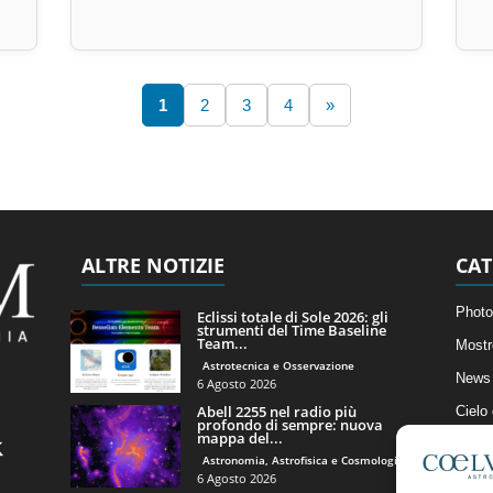
1
2
3
4
»
ALTRE NOTIZIE
CAT
Photo
Eclissi totale di Sole 2026: gli
strumenti del Time Baseline
Team...
Mostr
Astrotecnica e Osservazione
News 
6 Agosto 2026
Abell 2255 nel radio più
Cielo
profondo di sempre: nuova
mappa del...
Astro
Astronomia, Astrofisica e Cosmologia
Artico
6 Agosto 2026