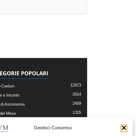
EGORIE POPOLARI
12873
-Coelum
2914
e e Incontri
2409
di Astronomia
1315
 del Mese
365
nomia, Astrofisica e Cosmologia
Gestisci Consenso
268
li e Risorse On-Line