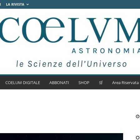
R
LA RIVISTA
COELUM DIGITALE
ABBONATI
SHOP
🛒
Area Riservata