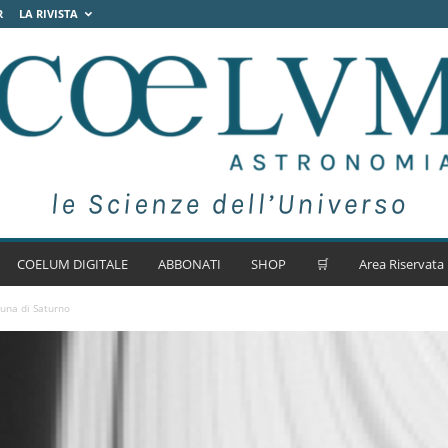
R
LA RIVISTA
COELUM DIGITALE
ABBONATI
SHOP
🛒
Area Riservata
luna di Saturno