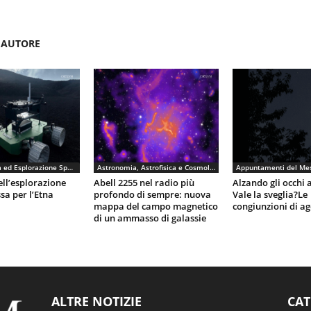
'AUTORE
Astronautica ed Esplorazione Spaziale
Astronomia, Astrofisica e Cosmologia
Appuntamenti del Me
ell’esplorazione
Abell 2255 nel radio più
Alzando gli occhi a
sa per l’Etna
profondo di sempre: nuova
Vale la sveglia?Le
mappa del campo magnetico
congiunzioni di ag
di un ammasso di galassie
ALTRE NOTIZIE
CAT