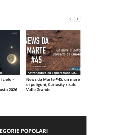
se
Astronautica ed Esplorazione Spaziale
l cielo –
News da Marte #45: un mare
di poligoni, Curiosity risale
osto 2026
Valle Grande
EGORIE POPOLARI