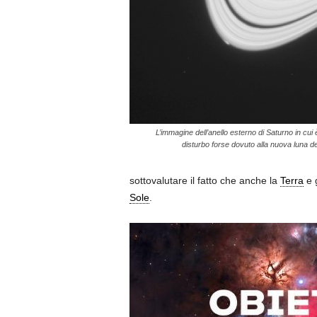
L’immagine dell’anello esterno di Saturno in cui è 
disturbo forse dovuto alla nuova luna de
sottovalutare il fatto che anche la
Terra
e 
Sole
.