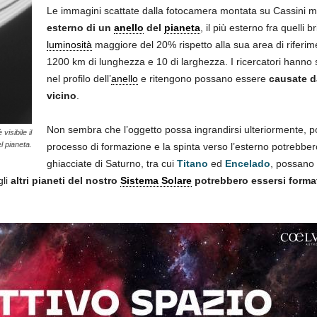
Le immagini scattate dalla fotocamera montata su Cassini 
esterno di un
anello
del
pianeta
, il più esterno fra quelli b
luminosità
maggiore del 20% rispetto alla sua area di riferime
1200 km di lunghezza e 10 di larghezza. I ricercatori hann
nel profilo dell’
anello
e ritengono possano essere
causate d
vicino
.
Non sembra che l’oggetto possa ingrandirsi ulteriormente, po
visibile il
l pianeta.
processo di formazione e la spinta verso l’esterno potrebbe
ghiacciate di Saturno, tra cui
Titano
ed
Encelado
, possano 
gli
altri pianeti del nostro
Sistema Solare
potrebbero essersi forma