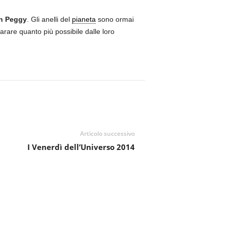
on Peggy
. Gli anelli del
pianeta
sono ormai
parare quanto più possibile dalle loro
Articolo successivo
I Venerdì dell’Universo 2014