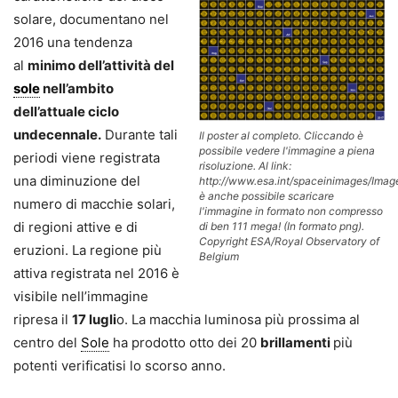
solare, documentano nel
2016 una tendenza
al
minimo dell’attività del
sole
nell’ambito
dell’attuale ciclo
undecennale.
Durante tali
Il poster al completo. Cliccando è
possibile vedere l'immagine a piena
periodi viene registrata
risoluzione. Al link:
una diminuzione del
http://www.esa.int/spaceinimages/Ima
è anche possibile scaricare
numero di macchie solari,
l'immagine in formato non compresso
di regioni attive e di
di ben 111 mega! (In formato png).
Copyright ESA/Royal Observatory of
eruzioni. La regione più
Belgium
attiva registrata nel 2016 è
visibile nell’immagine
ripresa il
17 lugli
o. La macchia luminosa più prossima al
centro del
Sole
ha prodotto otto dei 20
brillamenti
più
potenti verificatisi lo scorso anno.