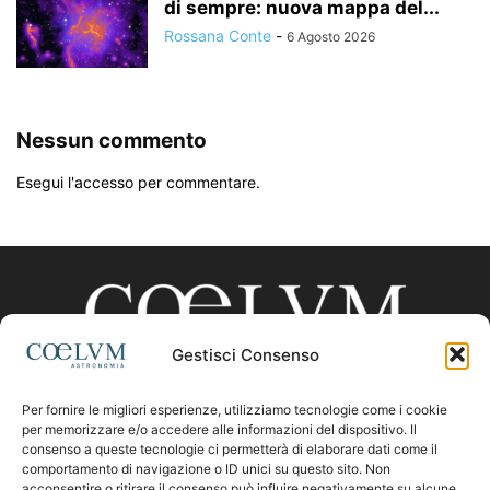
di sempre: nuova mappa del...
Rossana Conte
-
6 Agosto 2026
Nessun commento
Esegui l'accesso per commentare.
Gestisci Consenso
Per fornire le migliori esperienze, utilizziamo tecnologie come i cookie
CHI SIAMO
per memorizzare e/o accedere alle informazioni del dispositivo. Il
consenso a queste tecnologie ci permetterà di elaborare dati come il
comportamento di navigazione o ID unici su questo sito. Non
acconsentire o ritirare il consenso può influire negativamente su alcune