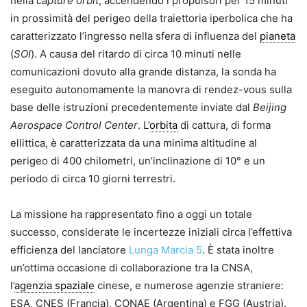
nella
capture orbit
, accendendo i propulsori per 15 minuti
in prossimità del perigeo della traiettoria iperbolica che ha
caratterizzato l’ingresso nella sfera di influenza del
pianeta
(
SOI
). A causa del ritardo di circa 10 minuti nelle
comunicazioni dovuto alla grande distanza, la sonda ha
eseguito autonomamente la manovra di rendez-vous sulla
base delle istruzioni precedentemente inviate dal
Beijing
Aerospace Control Center
. L’
orbita
di cattura, di forma
ellittica, è caratterizzata da una minima altitudine al
perigeo di 400 chilometri, un’inclinazione di 10° e un
periodo di circa 10 giorni terrestri.
La missione ha rappresentato fino a oggi un totale
successo, considerate le incertezze iniziali circa l’effettiva
efficienza del lanciatore
Lunga Marcia 5
. È stata inoltre
un’ottima occasione di collaborazione tra la CNSA,
l’
agenzia spaziale
cinese, e numerose agenzie straniere:
ESA, CNES (Francia), CONAE (Argentina) e FGG (Austria).