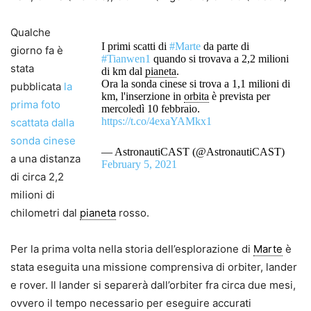
Qualche
I primi scatti di
#Marte
da parte di
giorno fa è
#Tianwen1
quando si trovava a 2,2 milioni
stata
di km dal
pianeta
.
Ora la sonda cinese si trova a 1,1 milioni di
pubblicata
la
km, l'inserzione in
orbita
è prevista per
prima foto
mercoledì 10 febbraio.
https://t.co/4exaYAMkx1
scattata dalla
sonda cinese
— AstronautiCAST (@AstronautiCAST)
a una distanza
February 5, 2021
di circa 2,2
milioni di
chilometri dal
pianeta
rosso.
Per la prima volta nella storia dell’esplorazione di
Marte
è
stata eseguita una missione comprensiva di orbiter, lander
e rover. Il lander si separerà dall’orbiter fra circa due mesi,
ovvero il tempo necessario per eseguire accurati