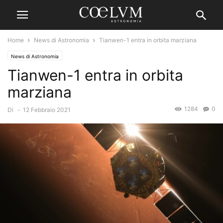
Home
News di Astronomia
Tianwen-1 entra in orbita marziana
News di Astronomia
Tianwen-1 entra in orbita
marziana
1284
0
Di
-
12 Febbraio 2021