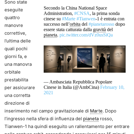
Sono state
Secondo la China National Space
eseguite
Administration,
#CNSA
, la prima sonda
quattro
cinese su
#Marte
#Tianwen
-1 è entrata con
successo nell’
orbita
del
#pianetarosso
dopo
manovre
essere stata catturata dalla
gravità
del
correttive,
pianeta
.
pic.twitter.com/dVz0usSiQa
l’ultima delle
quali pochi
giorni fa, e
una manovra
orbitale
prestabilita
— Ambasciata Repubblica Popolare
per assicurare
Cinese in Italia (@AmbCina)
February 10,
2021
una corretta
direzione di
inserimento nel campo gravitazionale di
Marte
. Dopo
l’ingresso nella sfera di influenza del
pianeta
rosso,
Tianwen-1 ha quindi eseguito un rallentamento per entrare