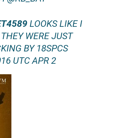
ET4589
LOOKS LIKE I
 THEY WERE JUST
CKING BY 18SPCS
16 UTC APR 2