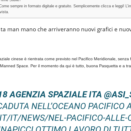
rime Stelle?
ome sempre in formato digitale e gratuito. Semplicemente clicca e leggi! L’ind
vista.
ta man mano che arriveranno nuovi grafici e nuove
paziale cinese è rientrata come previsto nel Pacifico Meridionale, senza 
anned Space. Per il momento da qui è tutto, buona Pasquetta e a tr
018 AGENZIA SPAZIALE ITA @ASI
CADUTA NELL’OCEANO PACIFICO A
IT/IT/NEWS/NEL-PACIFICO-ALLE-O
NAPICCI OTTIMO LAVORO DI TUT