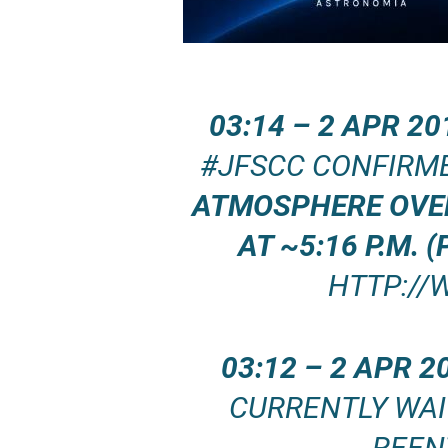
03:14 – 2 APR 2
#JFSCC CONFIRM
ATMOSPHERE OVER
AT ~5:16 P.M. (
HTTP://
03:12 – 2 APR
CURRENTLY WAI
REEN