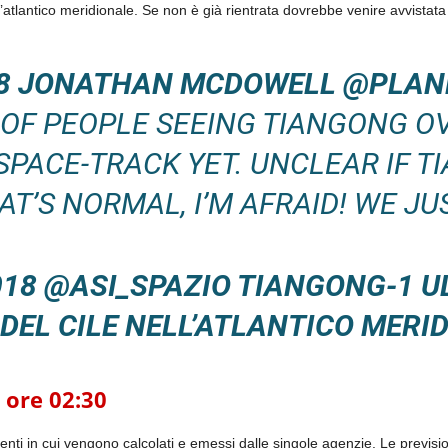
ell’atlantico meridionale. Se non è già rientrata dovrebbe venire avvistat
018 JONATHAN MCDOWELL @PLAN
 OF PEOPLE SEEING TIANGONG OV
PACE-TRACK YET. UNCLEAR IF TI
AT’S NORMAL, I’M AFRAID! WE J
2018 @ASI_SPAZIO
TIANGONG-1 UL
DEL CILE NELL’ATLANTICO MERI
 ore 02:30
menti in cui vengono calcolati e emessi dalle singole agenzie. Le previsio