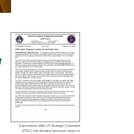
N
Il documento dello US Strategic Command
JFSCC che dichiara l'avvenuto rientro in