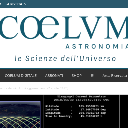
R
LA RIVISTA
COELUM DIGITALE
ABBONATI
SHOP
🛒
Area Riservata
senza danni. Ultimi aggiornamenti (2 aprile 03:25)