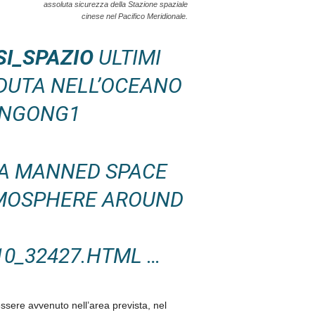
assoluta sicurezza della Stazione spaziale
cinese nel Pacifico Meridionale.
SI_SPAZIO
ULTIMI
DUTA NELL’OCEANO
ANGONG1
A MANNED SPACE
TMOSPHERE AROUND
10_32427.HTML …
essere avvenuto nell’area prevista, nel