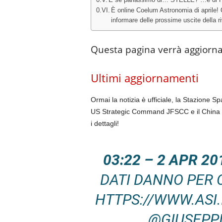
E se parlassimo di… STELLE? …e di P
È online Coelum Astronomia di aprile! C
informare delle prossime uscite della ri
Questa pagina verrà aggiorna
Ultimi aggiornamenti
Ormai la notizia è ufficiale, la Stazione S
US Strategic Command JFSCC e il China M
i dettagli!
03:22 – 2 APR 2
DATI DANNO PER 
HTTPS://WWW.ASI.
@GIUSEPPI