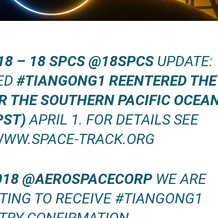
018 – 18 SPCS @18SPCS
UPDATE:
ED
#TIANGONG1 REENTERED THE
 THE SOUTHERN PACIFIC OCEA
PST)
APRIL 1. FOR DETAILS SEE
WWW.SPACE-TRACK.ORG
 2018 @AEROSPACECORP
WE ARE
TING TO RECEIVE #TIANGONG1
TRY CONFIRMATION.