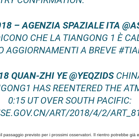
2018 – AGENZIA SPAZIALE ITA @A
ICONO CHE LA TIANGONG 1 È CA
CO AGGIORNAMENTI A BREVE #TI
018 QUAN-ZHI YE @YEQZIDS
CHIN
NGONG1 HAS REENTERED THE A
0:15 UT OVER SOUTH PACIFIC:
E.GOV.CN/ART/2018/4/2/ART_8
 passaggio previsto per i prossimi osservatori. Il rientro potrebbe già 