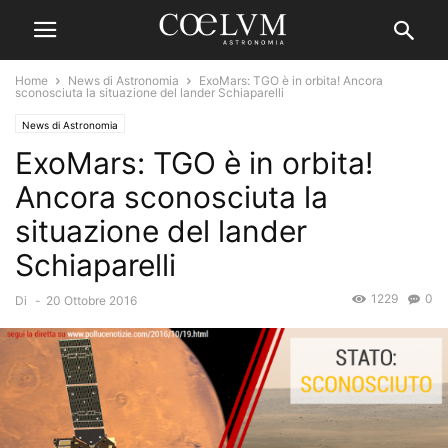
Home
News di Astronomia
ExoMars: TGO è in orbita! Ancora
sconosciuta la situazione del lander Schiaparelli
News di Astronomia
ExoMars: TGO è in orbita!
Ancora sconosciuta la
situazione del lander
Schiaparelli
1229
0
Di
-
20 Ottobre 2016