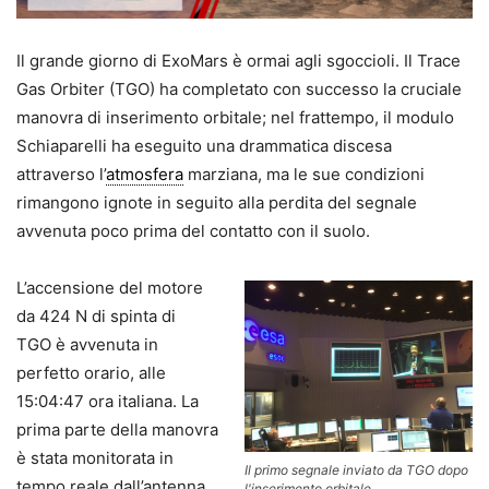
Il grande giorno di ExoMars è ormai agli sgoccioli. Il Trace
Gas Orbiter (TGO) ha completato con successo la cruciale
manovra di inserimento orbitale; nel frattempo, il modulo
Schiaparelli ha eseguito una drammatica discesa
attraverso l’
atmosfera
marziana, ma le sue condizioni
rimangono ignote in seguito alla perdita del segnale
avvenuta poco prima del contatto con il suolo.
L’accensione del motore
da 424 N di spinta di
TGO è avvenuta in
perfetto orario, alle
15:04:47 ora italiana. La
prima parte della manovra
è stata monitorata in
Il primo segnale inviato da TGO dopo
tempo reale dall’antenna
l'inserimento orbitale.