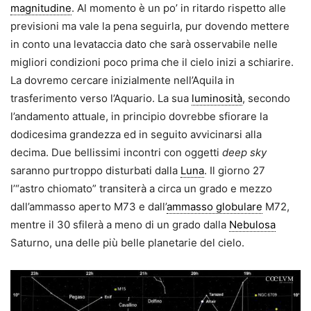
magnitudine
. Al momento è un po’ in ritardo rispetto alle
previsioni ma vale la pena seguirla, pur dovendo mettere
in conto una levataccia dato che sarà osservabile nelle
migliori condizioni poco prima che il cielo inizi a schiarire.
La dovremo cercare inizialmente nell’Aquila in
trasferimento verso l’Aquario. La sua
luminosità
, secondo
l’andamento attuale, in principio dovrebbe sfiorare la
dodicesima grandezza ed in seguito avvicinarsi alla
decima. Due bellissimi incontri con oggetti
deep sky
saranno purtroppo disturbati dalla
Luna
. Il giorno 27
l’“astro chiomato” transiterà a circa un grado e mezzo
dall’ammasso aperto M73 e dall’
ammasso globulare
M72,
mentre il 30 sfilerà a meno di un grado dalla
Nebulosa
Saturno, una delle più belle planetarie del cielo.