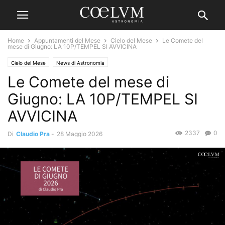
Home
Appuntamenti del Mese
Cielo del Mese
Le Comete del
mese di Giugno: LA 10P/TEMPEL SI AVVICINA
Cielo del Mese
News di Astronomia
Le Comete del mese di
Giugno: LA 10P/TEMPEL SI
AVVICINA
2337
0
Di
Claudio Pra
-
28 Maggio 2026