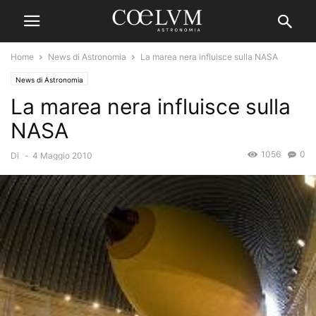
Home
News di Astronomia
La marea nera influisce sulla NASA
News di Astronomia
La marea nera influisce sulla
NASA
1056
0
Di
-
4 Maggio 2010