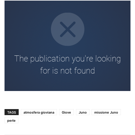
TAGS
atmosfera gioviana
Giove
Juno
missione Juno
perle