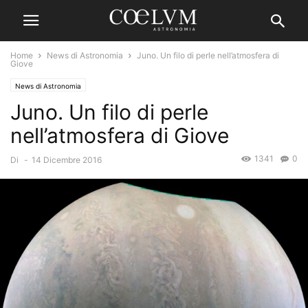
Home
News di Astronomia
Juno. Un filo di perle nell’atmosfera di
Giove
News di Astronomia
Juno. Un filo di perle
nell’atmosfera di Giove
1341
0
Di
-
14 Dicembre 2016