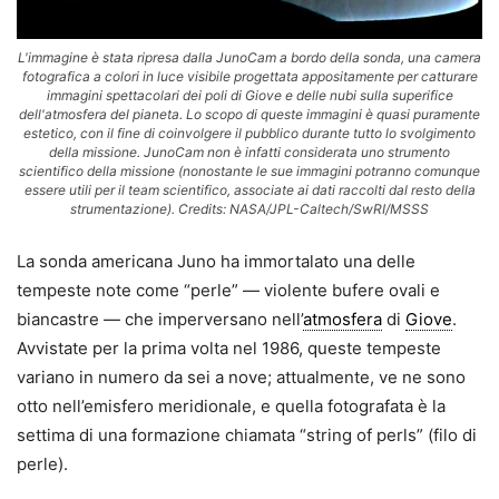
L'immagine è stata ripresa dalla JunoCam a bordo della sonda, una camera
fotografica a colori in luce visibile progettata appositamente per catturare
immagini spettacolari dei poli di Giove e delle nubi sulla superifice
dell'atmosfera del pianeta. Lo scopo di queste immagini è quasi puramente
estetico, con il fine di coinvolgere il pubblico durante tutto lo svolgimento
della missione. JunoCam non è infatti considerata uno strumento
scientifico della missione (nonostante le sue immagini potranno comunque
essere utili per il team scientifico, associate ai dati raccolti dal resto della
strumentazione). Credits: NASA/JPL-Caltech/SwRI/MSSS
La sonda americana Juno ha immortalato una delle
tempeste note come “perle” — violente bufere ovali e
biancastre — che imperversano nell’
atmosfera
di
Giove
.
Avvistate per la prima volta nel 1986, queste tempeste
variano in numero da sei a nove; attualmente, ve ne sono
otto nell’emisfero meridionale, e quella fotografata è la
settima di una formazione chiamata “string of perls” (filo di
perle).