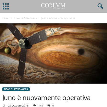
Home
News di Astronomia
Juno è nuovamente operativa
NEWS DI ASTRONOMIA
Juno è nuovamente operativa
Di
-
29 Ottobre 2016
1148
0