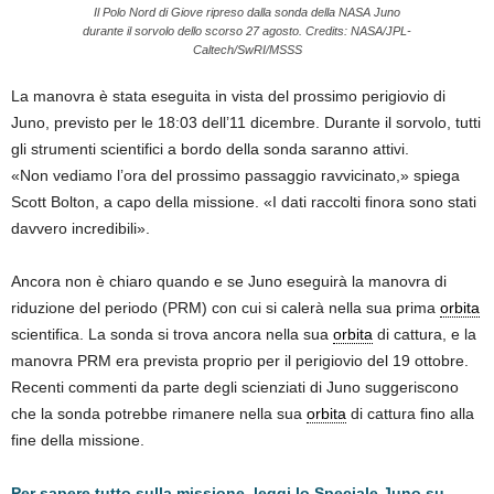
Il Polo Nord di Giove ripreso dalla sonda della NASA Juno
durante il sorvolo dello scorso 27 agosto. Credits: NASA/JPL-
Caltech/SwRI/MSSS
La manovra è stata eseguita in vista del prossimo perigiovio di
Juno, previsto per le 18:03 dell’11 dicembre. Durante il sorvolo, tutti
gli strumenti scientifici a bordo della sonda saranno attivi.
«Non vediamo l’ora del prossimo passaggio ravvicinato,» spiega
Scott Bolton, a capo della missione. «I dati raccolti finora sono stati
davvero incredibili».
Ancora non è chiaro quando e se Juno eseguirà la manovra di
riduzione del periodo (PRM) con cui si calerà nella sua prima
orbita
scientifica. La sonda si trova ancora nella sua
orbita
di cattura, e la
manovra PRM era prevista proprio per il perigiovio del 19 ottobre.
Recenti commenti da parte degli scienziati di Juno suggeriscono
che la sonda potrebbe rimanere nella sua
orbita
di cattura fino alla
fine della missione.
Per sapere tutto sulla missione, leggi lo Speciale Juno su