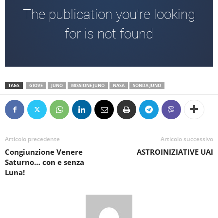
TAGS
GIOVE
JUNO
MISSIONE JUNO
NASA
SONDA JUNO
Articolo precedente
Articolo successivo
Congiunzione Venere
ASTROINIZIATIVE UAI
Saturno… con e senza
Luna!