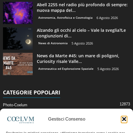
Abell 2255 nel radio più profondo di sempre:
nuova mappa del...
Astronomia, Astrofisica e Cosmologia
6 Agosto 2026
Alzando gli occhi al cielo – Vale la sveglia?Le
congiunzioni di...
News di Astronomia
5 Agosto 2026
News da Marte #45: un mare di poligoni,
Curiosity risale Valle...
Astronautica ed Esplorazione Spaziale
5 Agosto 2026
CATEGORIE POPOLARI
12873
Photo-Coelum
2914
Mostre e Incontri
Gestisci Consenso
2409
News di Astronomia
1314
Cielo del Mese