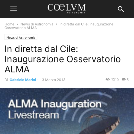
Home
News di Astronomia
In diretta dal Cile: Inaugurazione
Osservatorio ALMA
News di Astronomia
In diretta dal Cile:
Inaugurazione Osservatorio
ALMA
1215
0
Di
Gabriele Marini
-
13 Marzo 2013