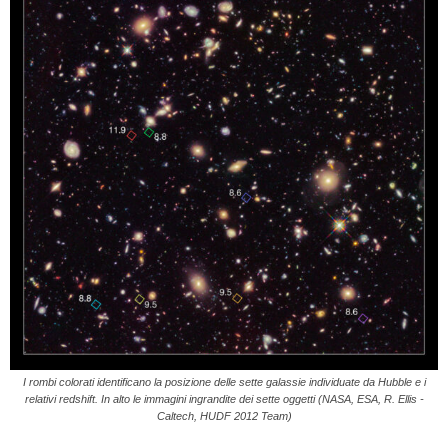
I rombi colorati identificano la posizione delle sette galassie individuate da Hubble e i
relativi redshift. In alto le immagini ingrandite dei sette oggetti (NASA, ESA, R. Ellis -
Caltech, HUDF 2012 Team)