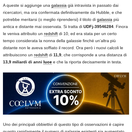
A queste si aggiunge una
galassia
già intravista in passato dai
ricercatori, ma ora confermata definitivamente da Hubble, e che
potrebbe meritarsi (o meglio riprendersi) il titolo di
galassia
più
antica e distante mai osservata. Si tratta di
UDFj-39546284
. Finora
le veniva attribuito un
redshift
di 10, ed era stata per un certo
tempo considerata la nonna della galassie finché un’altra più
distante non le aveva soffiato il record. Ora però i nuovi calcoli le
attribuiscono un
redshift
di
11,9
, che corrisponde a una distanza di
13,9 miliardi di anni
luce
e che la riporta decisamente in testa.
Uno dei principali obbiettivi di questo tipo di osservazioni è capire
quanto rapidamente il numero di galassie esistenti sia aumentato