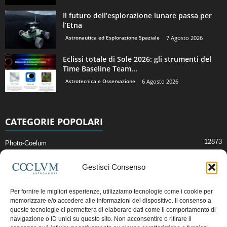
Il futuro dell’esplorazione lunare passa per
l’Etna
Astronautica ed Esplorazione Spaziale
7 Agosto 2026
Eclissi totale di Sole 2026: gli strumenti del
Time Baseline Team...
Astrotecnica e Osservazione
6 Agosto 2026
CATEGORIE POPOLARI
12873
Photo-Coelum
2914
Mostre e Incontri
Gestisci Consenso
2411
News di Astronomia
1315
Cielo del Mese
Per fornire le migliori esperienze, utilizziamo tecnologie come i cookie per
memorizzare e/o accedere alle informazioni del dispositivo. Il consenso a
365
Astronomia, Astrofisica e Cosmologia
queste tecnologie ci permetterà di elaborare dati come il comportamento di
268
Articoli e Risorse On-Line
navigazione o ID unici su questo sito. Non acconsentire o ritirare il