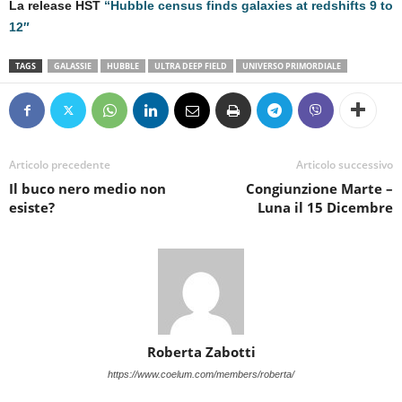
La release HST
“
Hubble census finds galaxies at redshifts 9 to
12″
TAGS
GALASSIE
HUBBLE
ULTRA DEEP FIELD
UNIVERSO PRIMORDIALE
Articolo precedente
Articolo successivo
Il buco nero medio non
Congiunzione Marte –
esiste?
Luna il 15 Dicembre
Roberta Zabotti
https://www.coelum.com/members/roberta/