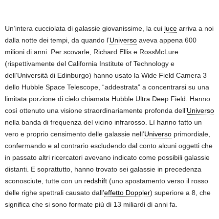
.
Un’intera cucciolata di galassie giovanissime, la cui
luce
arriva a noi
dalla notte dei tempi, da quando l’
Universo
aveva appena 600
milioni di anni. Per scovarle, Richard Ellis e RossMcLure
(rispettivamente del California Institute of Technology e
dell’Università di Edinburgo) hanno usato la Wide Field Camera 3
dello Hubble Space Telescope, “addestrata” a concentrarsi su una
limitata porzione di cielo chiamata Hubble Ultra Deep Field. Hanno
così ottenuto una visione straordinariamente profonda dell’
Universo
nella banda di frequenza del vicino infrarosso. Lì hanno fatto un
vero e proprio censimento delle galassie nell’
Universo
primordiale,
confermando e al contrario escludendo dal conto alcuni oggetti che
in passato altri ricercatori avevano indicato come possibili galassie
distanti. E soprattutto, hanno trovato sei galassie in precedenza
sconosciute, tutte con un
redshift
(uno spostamento verso il rosso
delle righe spettrali causato dall’
effetto Doppler
) superiore a 8, che
significa che si sono formate più di 13 miliardi di anni fa.