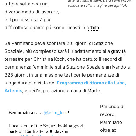
atterrati sani e salvi. Da un twit @ESA
tutto è settato su un
(cliccare sull'immagine per aprirlo).
diverso modo di lavorare,
e il processo sarà più
difficoltoso quanto più sono rimasti in
orbita
.
Se Parmitano deve scontare 201 giorni di Stazione
Spaziale, più complesso sarà il riadattamento alla
gravità
terrestre per Christina Koch, che ha battuto il record di
permanenza femminile sulla Stazione Spaziale arrivando a
328 giorni, in una missione test per le permanenze di
lunga durata in vista del
Programma di ritorno alla Luna,
Artemis
, e perl’esplorazione umana di
Marte
.
Parlando di
Bentornato a casa
@astro_luca
!
record,
Parmitano
Luca is out of the Soyuz, looking good
oltre ad
back on Earth after 200 days in