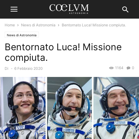
Home
News di Astronomia
Bentornato Luca! Missione compiuta.
News di Astronomia
Bentornato Luca! Missione
compiuta.
1164
0
Di
-
6 Febbraio 2020