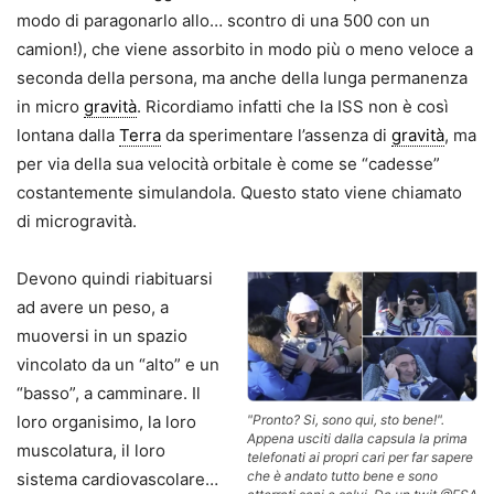
modo di paragonarlo allo… scontro di una 500 con un
camion!), che viene assorbito in modo più o meno veloce a
seconda della persona, ma anche della lunga permanenza
in micro
gravità
. Ricordiamo infatti che la ISS non è così
lontana dalla
Terra
da sperimentare l’assenza di
gravità
, ma
per via della sua velocità orbitale è come se “cadesse”
costantemente simulandola. Questo stato viene chiamato
di microgravità.
Devono quindi riabituarsi
ad avere un peso, a
muoversi in un spazio
vincolato da un “alto” e un
“basso”, a camminare. Il
loro organisimo, la loro
"Pronto? Si, sono qui, sto bene!".
Appena usciti dalla capsula la prima
muscolatura, il loro
telefonati ai propri cari per far sapere
che è andato tutto bene e sono
sistema cardiovascolare…