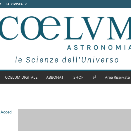
R
LA RIVISTA
COELUM DIGITALE
ABBONATI
SHOP
🛒
Area Riservata
.
Accedi