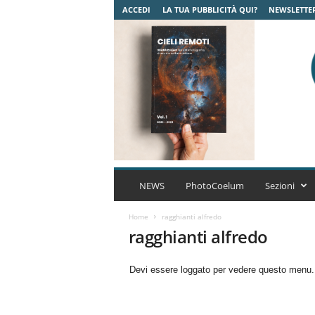
ACCEDI
LA TUA PUBBLICITÀ QUI?
NEWSLETTE
C
o
NEWS
PhotoCoelum
Sezioni
e
l
Home
ragghianti alfredo
u
ragghianti alfredo
m
A
Devi essere loggato per vedere questo menu
s
t
r
o