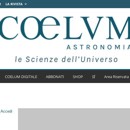
R
LA RIVISTA
COELUM DIGITALE
ABBONATI
SHOP
🛒
Area Riservata
.
Accedi