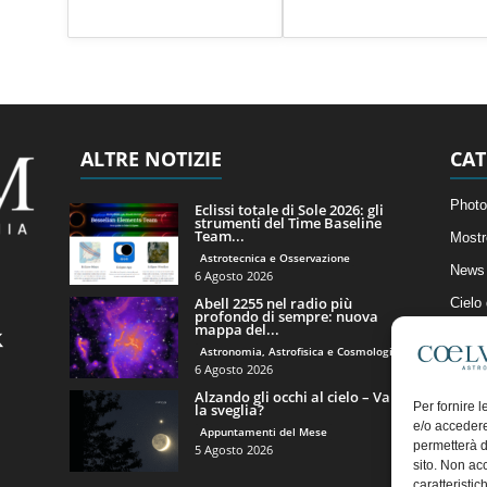
ALTRE NOTIZIE
CAT
Photo
Eclissi totale di Sole 2026: gli
strumenti del Time Baseline
Team...
Mostr
Astrotecnica e Osservazione
News 
6 Agosto 2026
Abell 2255 nel radio più
Cielo
profondo di sempre: nuova
mappa del...
Astro
Astronomia, Astrofisica e Cosmologia
Artico
6 Agosto 2026
Alzando gli occhi al cielo – Vale
Il Bl
Per fornire 
la sveglia?
e/o accedere
Appuntamenti del Mese
permetterà d
5 Agosto 2026
sito. Non ac
caratteristic